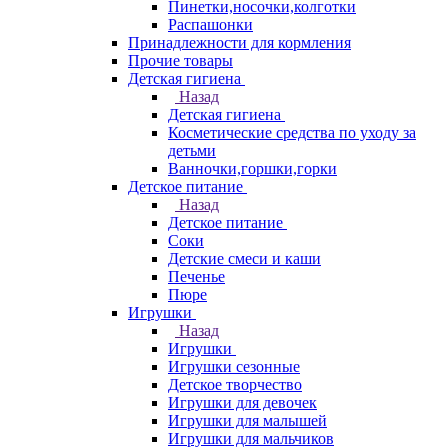
Пинетки,носочки,колготки
Распашонки
Принадлежности для кормления
Прочие товары
Детская гигиена
Назад
Детская гигиена
Косметические средства по уходу за
детьми
Ванночки,горшки,горки
Детское питание
Назад
Детское питание
Соки
Детские смеси и каши
Печенье
Пюре
Игрушки
Назад
Игрушки
Игрушки сезонные
Детское творчество
Игрушки для девочек
Игрушки для малышей
Игрушки для мальчиков