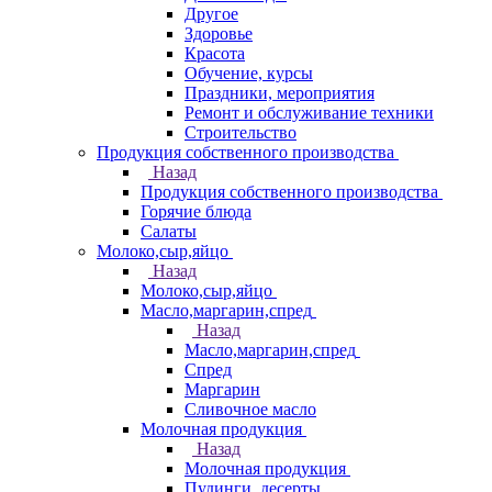
Другое
Здоровье
Красота
Обучение, курсы
Праздники, мероприятия
Ремонт и обслуживание техники
Строительство
Продукция собственного производства
Назад
Продукция собственного производства
Горячие блюда
Салаты
Молоко,сыр,яйцо
Назад
Молоко,сыр,яйцо
Масло,маргарин,спред
Назад
Масло,маргарин,спред
Спред
Маргарин
Сливочное масло
Молочная продукция
Назад
Молочная продукция
Пудинги, десерты