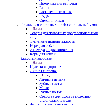
Продукты для выпечки
Батончики
Растительные масла
БАДы
Снеки и чипсы
Товары для животных,профессиональный уход
Назад
Товары для животных,профессиональный
уход
Туалетные принадлежности
Корм для собак
Аксессуары для животных
Корм для кошек
Красота и здоровье
Назад
Красота и здоровье
Личная гигиена
Назад
Личная гигиена
Зубные пасты
Мыло
Зубные щетки
Средства для ухода за полостью
рта,ополаскиватели
Фармацевтические товары