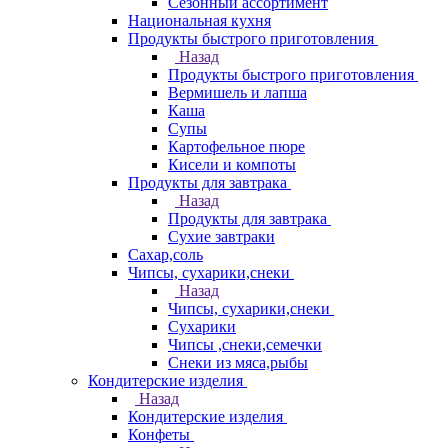
Сезонный ассортимент
Национальная кухня
Продукты быстрого приготовления
Назад
Продукты быстрого приготовления
Вермишель и лапша
Каша
Супы
Картофельное пюре
Кисели и компоты
Продукты для завтрака
Назад
Продукты для завтрака
Сухие завтраки
Сахар,соль
Чипсы, сухарики,снеки
Назад
Чипсы, сухарики,снеки
Сухарики
Чипсы ,снеки,семечки
Снеки из мяса,рыбы
Кондитерские изделия
Назад
Кондитерские изделия
Конфеты