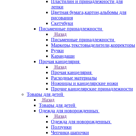
Пластилин и принадлежности для
лепки
Цветная бумага,картон,альбомы для
рисования
Скетчбуки
Письменные принадлежности
Назад
Письменные принадлежности
Маркеры,текстовыделители,корректоры
Ручки
Карандаши
Прочая канцелярия
Назад
Прочая канцелярия
Расходные материалы
Ножницы и канцелярские ножи
Прочие канцелярские принадлежности
Товары для детей
Назад
Товары для детей
Одежда для новорожденных
Назад
Одежда для новорожденных
Ползунки
Чепчики,шапочки