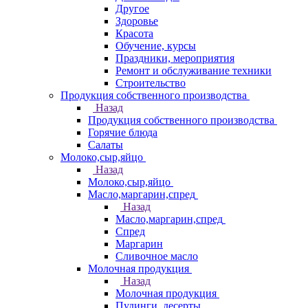
Другое
Здоровье
Красота
Обучение, курсы
Праздники, мероприятия
Ремонт и обслуживание техники
Строительство
Продукция собственного производства
Назад
Продукция собственного производства
Горячие блюда
Салаты
Молоко,сыр,яйцо
Назад
Молоко,сыр,яйцо
Масло,маргарин,спред
Назад
Масло,маргарин,спред
Спред
Маргарин
Сливочное масло
Молочная продукция
Назад
Молочная продукция
Пудинги, десерты