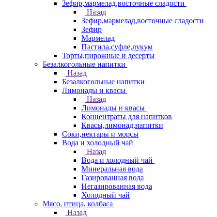
Зефир,мармелад,восточные сладости
Назад
Зефир,мармелад,восточные сладости
Зефир
Мармелад
Пастила,суфле,лукум
Торты,пирожные и десерты
Безалкогольные напитки
Назад
Безалкогольные напитки
Лимонады и квасы
Назад
Лимонады и квасы
Концентраты для напитков
Квасы,лимонад,напитки
Соки,нектары и морсы
Вода и холодный чай
Назад
Вода и холодный чай
Минеральная вода
Газированная вода
Негазированная вода
Холодный чай
Мясо, птица, колбаса
Назад