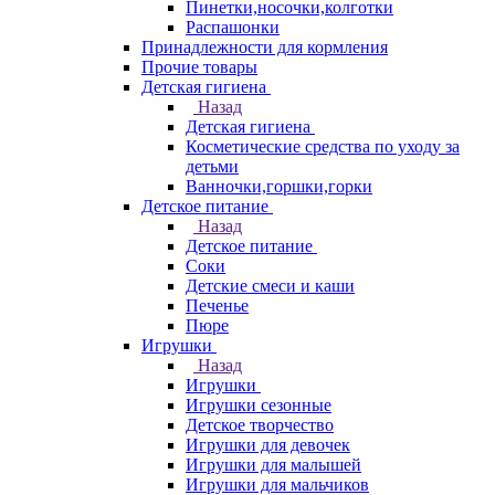
Пинетки,носочки,колготки
Распашонки
Принадлежности для кормления
Прочие товары
Детская гигиена
Назад
Детская гигиена
Косметические средства по уходу за
детьми
Ванночки,горшки,горки
Детское питание
Назад
Детское питание
Соки
Детские смеси и каши
Печенье
Пюре
Игрушки
Назад
Игрушки
Игрушки сезонные
Детское творчество
Игрушки для девочек
Игрушки для малышей
Игрушки для мальчиков