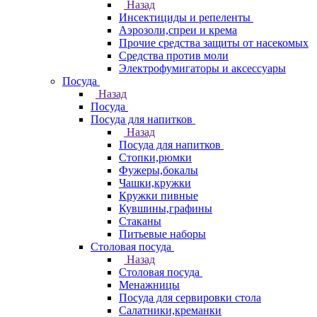
Назад
Инсектициды и репеленты
Аэрозоли,спреи и крема
Прочие средства защиты от насекомых
Средства против моли
Электрофумигаторы и аксессуары
Посуда
Назад
Посуда
Посуда для напитков
Назад
Посуда для напитков
Стопки,рюмки
Фужеры,бокалы
Чашки,кружки
Кружки пивные
Кувшины,графины
Стаканы
Питьевые наборы
Столовая посуда
Назад
Столовая посуда
Менажницы
Посуда для сервировки стола
Салатники,креманки