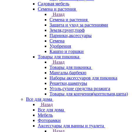
Садовая мебель
Семена и растения
Назад
Семена и растения
Защита и уход за растениями
Земля,грунт,торф
Парники,аксессуары
Семена
Удобрения
Кашпо и горшки
Товары для пикника
Назад
Товары для пикника
Мангалы,барбекю
Наборы аксессуаров для пикника
Решетки,шампуры
Уголь,сухие средства розжига
Товары для копчения(коптильня,щепа)
Все для дома
Назад
Все для дома
Мебель
Фоторамки
Аксессуары для ванны и туалета
Назад