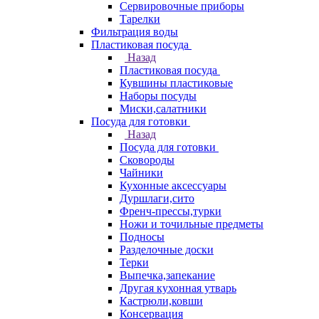
Сервировочные приборы
Тарелки
Фильтрация воды
Пластиковая посуда
Назад
Пластиковая посуда
Кувшины пластиковые
Наборы посуды
Миски,салатники
Посуда для готовки
Назад
Посуда для готовки
Сковороды
Чайники
Кухонные аксессуары
Дуршлаги,сито
Френч-прессы,турки
Ножи и точильные предметы
Подносы
Разделочные доски
Терки
Выпечка,запекание
Другая кухонная утварь
Кастрюли,ковши
Консервация