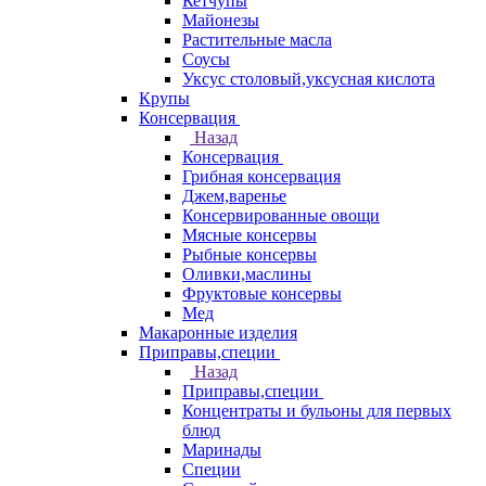
Кетчупы
Майонезы
Растительные масла
Соусы
Уксус столовый,уксусная кислота
Крупы
Консервация
Назад
Консервация
Грибная консервация
Джем,варенье
Консервированные овощи
Мясные консервы
Рыбные консервы
Оливки,маслины
Фруктовые консервы
Мед
Макаронные изделия
Приправы,специи
Назад
Приправы,специи
Концентраты и бульоны для первых
блюд
Маринады
Специи