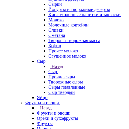
Сырки
Йогурты и творожные десерты
Кисломолочные напитки и закваски
Молоко
Молочные коктейли
Сливки
Сметана
Творог и творожная масса
Кефир
Прочее молоко
Сгущенное молоко
Сыр
Назад
Сыр
Прочие сыры
Творожные сыры
Сыры плавленные
Сыр твердый
Яйцо
Фрукты и овощи
Назад
Фрукты и овощи
Орехи и сухофрукты
Фрукты
Овощи