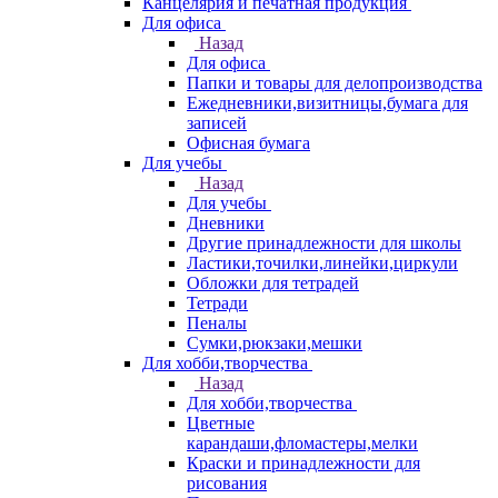
Канцелярия и печатная продукция
Для офиса
Назад
Для офиса
Папки и товары для делопроизводства
Ежедневники,визитницы,бумага для
записей
Офисная бумага
Для учебы
Назад
Для учебы
Дневники
Другие принадлежности для школы
Ластики,точилки,линейки,циркули
Обложки для тетрадей
Тетради
Пеналы
Сумки,рюкзаки,мешки
Для хобби,творчества
Назад
Для хобби,творчества
Цветные
карандаши,фломастеры,мелки
Краски и принадлежности для
рисования