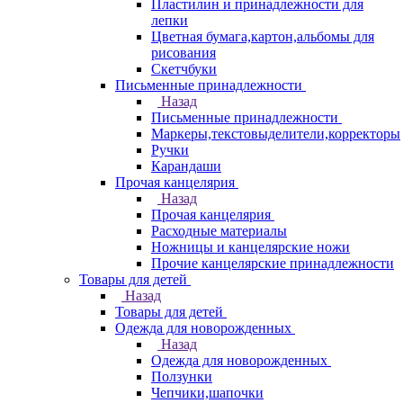
Пластилин и принадлежности для
лепки
Цветная бумага,картон,альбомы для
рисования
Скетчбуки
Письменные принадлежности
Назад
Письменные принадлежности
Маркеры,текстовыделители,корректоры
Ручки
Карандаши
Прочая канцелярия
Назад
Прочая канцелярия
Расходные материалы
Ножницы и канцелярские ножи
Прочие канцелярские принадлежности
Товары для детей
Назад
Товары для детей
Одежда для новорожденных
Назад
Одежда для новорожденных
Ползунки
Чепчики,шапочки