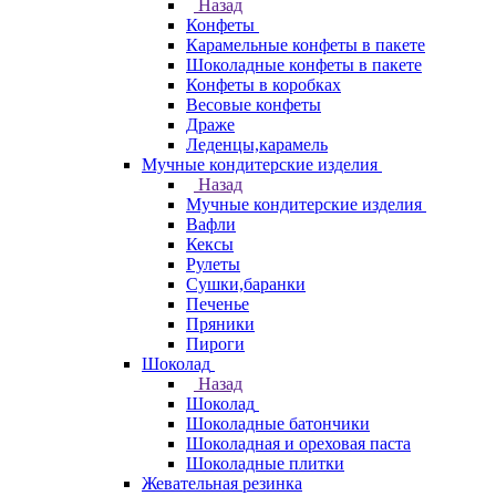
Назад
Конфеты
Карамельные конфеты в пакете
Шоколадные конфеты в пакете
Конфеты в коробках
Весовые конфеты
Драже
Леденцы,карамель
Мучные кондитерские изделия
Назад
Мучные кондитерские изделия
Вафли
Кексы
Рулеты
Сушки,баранки
Печенье
Пряники
Пироги
Шоколад
Назад
Шоколад
Шоколадные батончики
Шоколадная и ореховая паста
Шоколадные плитки
Жевательная резинка