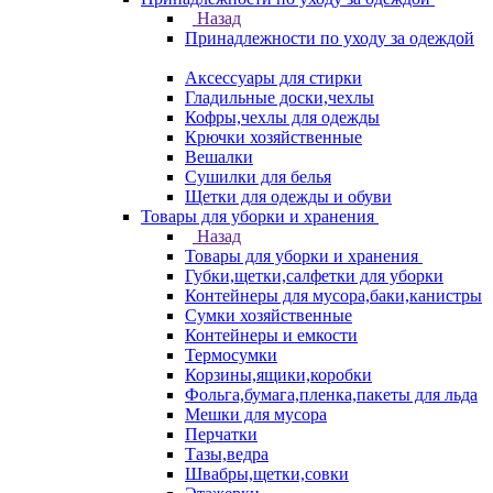
Назад
Принадлежности по уходу за одеждой
Аксессуары для стирки
Гладильные доски,чехлы
Кофры,чехлы для одежды
Крючки хозяйственные
Вешалки
Сушилки для белья
Щетки для одежды и обуви
Товары для уборки и хранения
Назад
Товары для уборки и хранения
Губки,щетки,салфетки для уборки
Контейнеры для мусора,баки,канистры
Сумки хозяйственные
Контейнеры и емкости
Термосумки
Корзины,ящики,коробки
Фольга,бумага,пленка,пакеты для льда
Мешки для мусора
Перчатки
Тазы,ведра
Швабры,щетки,совки