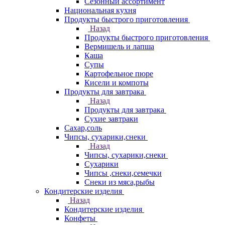
Сезонный ассортимент
Национальная кухня
Продукты быстрого приготовления
Назад
Продукты быстрого приготовления
Вермишель и лапша
Каша
Супы
Картофельное пюре
Кисели и компоты
Продукты для завтрака
Назад
Продукты для завтрака
Сухие завтраки
Сахар,соль
Чипсы, сухарики,снеки
Назад
Чипсы, сухарики,снеки
Сухарики
Чипсы ,снеки,семечки
Снеки из мяса,рыбы
Кондитерские изделия
Назад
Кондитерские изделия
Конфеты