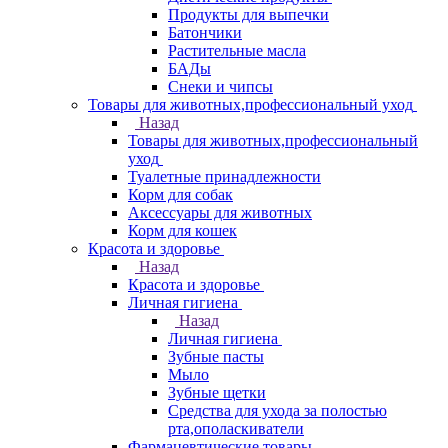
Продукты для выпечки
Батончики
Растительные масла
БАДы
Снеки и чипсы
Товары для животных,профессиональный уход
Назад
Товары для животных,профессиональный
уход
Туалетные принадлежности
Корм для собак
Аксессуары для животных
Корм для кошек
Красота и здоровье
Назад
Красота и здоровье
Личная гигиена
Назад
Личная гигиена
Зубные пасты
Мыло
Зубные щетки
Средства для ухода за полостью
рта,ополаскиватели
Фармацевтические товары