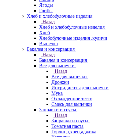
Ягоды
Грибы
Хлеб и хлебобулочные изделия
Назад
Хлеб и хлебобулочные изделия
Хлеб
Хлебобулочные изделия ,куличи
Выпечка
Бакалея и консервация
Назад
Бакалея и консервация
Все для выпечки
Назад
Все для выпечки
Дрожжи
Ингридиенты для выпечки
Мука
Охлажденное тесто
Смесь для выпечки
Заправки и соусы
Назад
Заправки и соусы
Томатная паста
Горчица,хрен,аджика