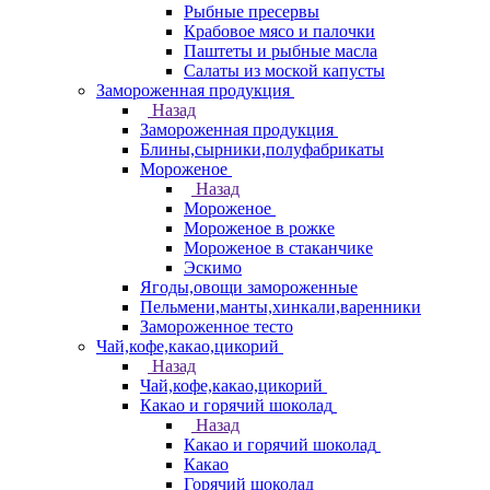
Рыбные пресервы
Крабовое мясо и палочки
Паштеты и рыбные масла
Салаты из моской капусты
Замороженная продукция
Назад
Замороженная продукция
Блины,сырники,полуфабрикаты
Мороженое
Назад
Мороженое
Мороженое в рожке
Мороженое в стаканчике
Эскимо
Ягоды,овощи замороженные
Пельмени,манты,хинкали,варенники
Замороженное тесто
Чай,кофе,какао,цикорий
Назад
Чай,кофе,какао,цикорий
Какао и горячий шоколад
Назад
Какао и горячий шоколад
Какао
Горячий шоколад