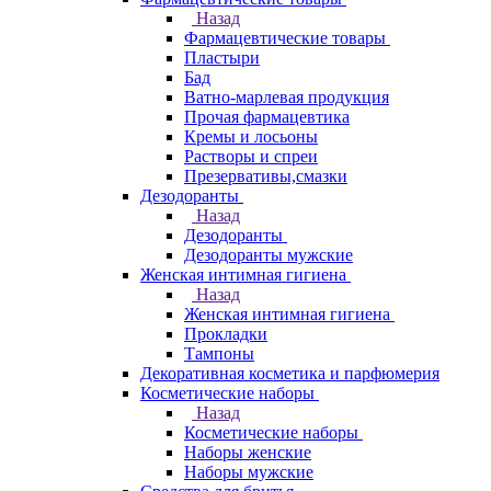
Назад
Фармацевтические товары
Пластыри
Бад
Ватно-марлевая продукция
Прочая фармацевтика
Кремы и лосьоны
Растворы и спреи
Презервативы,смазки
Дезодоранты
Назад
Дезодоранты
Дезодоранты мужские
Женская интимная гигиена
Назад
Женская интимная гигиена
Прокладки
Тампоны
Декоративная косметика и парфюмерия
Косметические наборы
Назад
Косметические наборы
Наборы женские
Наборы мужские