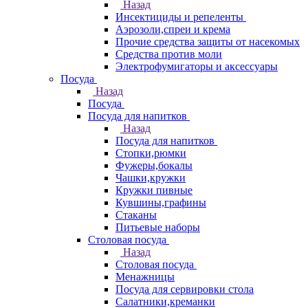
Назад
Инсектициды и репеленты
Аэрозоли,спреи и крема
Прочие средства защиты от насекомых
Средства против моли
Электрофумигаторы и аксессуары
Посуда
Назад
Посуда
Посуда для напитков
Назад
Посуда для напитков
Стопки,рюмки
Фужеры,бокалы
Чашки,кружки
Кружки пивные
Кувшины,графины
Стаканы
Питьевые наборы
Столовая посуда
Назад
Столовая посуда
Менажницы
Посуда для сервировки стола
Салатники,креманки