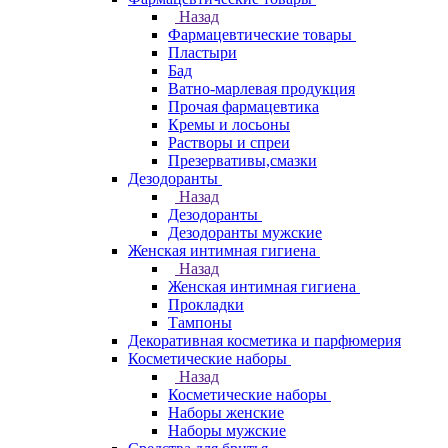
Назад
Фармацевтические товары
Пластыри
Бад
Ватно-марлевая продукция
Прочая фармацевтика
Кремы и лосьоны
Растворы и спреи
Презервативы,смазки
Дезодоранты
Назад
Дезодоранты
Дезодоранты мужские
Женская интимная гигиена
Назад
Женская интимная гигиена
Прокладки
Тампоны
Декоративная косметика и парфюмерия
Косметические наборы
Назад
Косметические наборы
Наборы женские
Наборы мужские