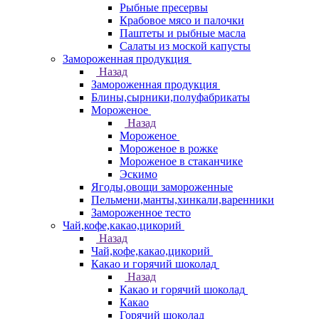
Рыбные пресервы
Крабовое мясо и палочки
Паштеты и рыбные масла
Салаты из моской капусты
Замороженная продукция
Назад
Замороженная продукция
Блины,сырники,полуфабрикаты
Мороженое
Назад
Мороженое
Мороженое в рожке
Мороженое в стаканчике
Эскимо
Ягоды,овощи замороженные
Пельмени,манты,хинкали,варенники
Замороженное тесто
Чай,кофе,какао,цикорий
Назад
Чай,кофе,какао,цикорий
Какао и горячий шоколад
Назад
Какао и горячий шоколад
Какао
Горячий шоколад