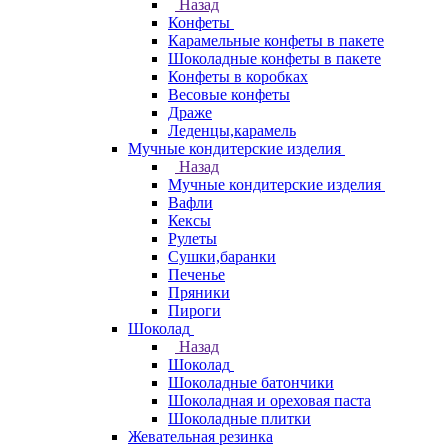
Назад
Конфеты
Карамельные конфеты в пакете
Шоколадные конфеты в пакете
Конфеты в коробках
Весовые конфеты
Драже
Леденцы,карамель
Мучные кондитерские изделия
Назад
Мучные кондитерские изделия
Вафли
Кексы
Рулеты
Сушки,баранки
Печенье
Пряники
Пироги
Шоколад
Назад
Шоколад
Шоколадные батончики
Шоколадная и ореховая паста
Шоколадные плитки
Жевательная резинка