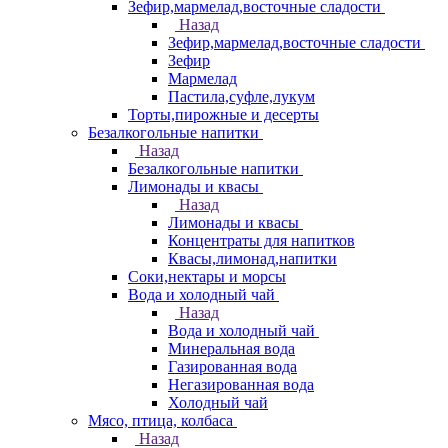
Зефир,мармелад,восточные сладости
Назад
Зефир,мармелад,восточные сладости
Зефир
Мармелад
Пастила,суфле,лукум
Торты,пирожные и десерты
Безалкогольные напитки
Назад
Безалкогольные напитки
Лимонады и квасы
Назад
Лимонады и квасы
Концентраты для напитков
Квасы,лимонад,напитки
Соки,нектары и морсы
Вода и холодный чай
Назад
Вода и холодный чай
Минеральная вода
Газированная вода
Негазированная вода
Холодный чай
Мясо, птица, колбаса
Назад