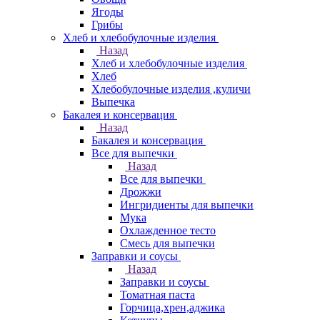
Ягоды
Грибы
Хлеб и хлебобулочные изделия
Назад
Хлеб и хлебобулочные изделия
Хлеб
Хлебобулочные изделия ,куличи
Выпечка
Бакалея и консервация
Назад
Бакалея и консервация
Все для выпечки
Назад
Все для выпечки
Дрожжи
Ингридиенты для выпечки
Мука
Охлажденное тесто
Смесь для выпечки
Заправки и соусы
Назад
Заправки и соусы
Томатная паста
Горчица,хрен,аджика