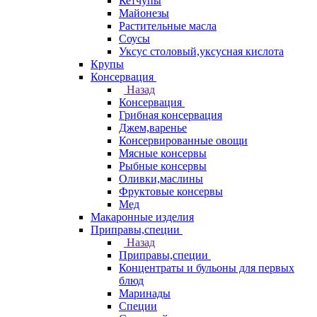
Кетчупы
Майонезы
Растительные масла
Соусы
Уксус столовый,уксусная кислота
Крупы
Консервация
Назад
Консервация
Грибная консервация
Джем,варенье
Консервированные овощи
Мясные консервы
Рыбные консервы
Оливки,маслины
Фруктовые консервы
Мед
Макаронные изделия
Приправы,специи
Назад
Приправы,специи
Концентраты и бульоны для первых
блюд
Маринады
Специи