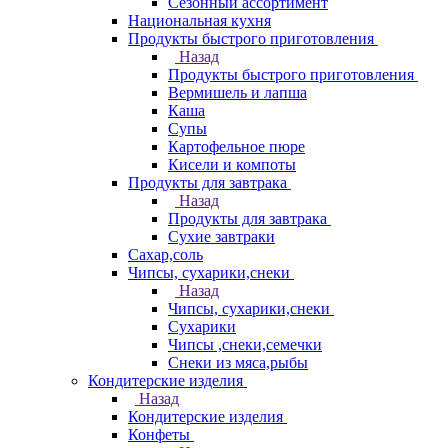
Сезонный ассортимент
Национальная кухня
Продукты быстрого приготовления
Назад
Продукты быстрого приготовления
Вермишель и лапша
Каша
Супы
Картофельное пюре
Кисели и компоты
Продукты для завтрака
Назад
Продукты для завтрака
Сухие завтраки
Сахар,соль
Чипсы, сухарики,снеки
Назад
Чипсы, сухарики,снеки
Сухарики
Чипсы ,снеки,семечки
Снеки из мяса,рыбы
Кондитерские изделия
Назад
Кондитерские изделия
Конфеты