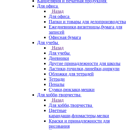
Канцелярия и печатная продукция
Для офиса
Назад
Для офиса
Папки и товары для делопроизводства
Ежедневники,визитницы,бумага для
записей
Офисная бумага
Для учебы
Назад
Для учебы
Дневники
Другие принадлежности для школы
Ластики,точилки,линейки,циркули
Обложки для тетрадей
Тетради
Пеналы
Сумки,рюкзаки,мешки
Для хобби,творчества
Назад
Для хобби,творчества
Цветные
карандаши,фломастеры,мелки
Краски и принадлежности для
рисования