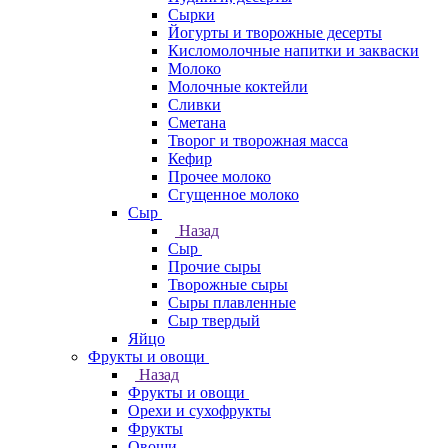
Сырки
Йогурты и творожные десерты
Кисломолочные напитки и закваски
Молоко
Молочные коктейли
Сливки
Сметана
Творог и творожная масса
Кефир
Прочее молоко
Сгущенное молоко
Сыр
Назад
Сыр
Прочие сыры
Творожные сыры
Сыры плавленные
Сыр твердый
Яйцо
Фрукты и овощи
Назад
Фрукты и овощи
Орехи и сухофрукты
Фрукты
Овощи