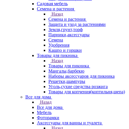
Садовая мебель
Семена и растения
Назад
Семена и растения
Защита и уход за растениями
Земля,грунт,торф
Парники,аксессуары
Семена
Удобрения
Кашпо и горшки
Товары для пикника
Назад
Товары для пикника
Мангалы,барбекю
Наборы аксессуаров для пикника
Решетки,шампуры
Уголь,сухие средства розжига
Товары для копчения(коптильня,щепа)
Все для дома
Назад
Все для дома
Мебель
Фоторамки
Аксессуары для ванны и туалета
Назад