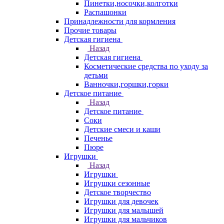
Пинетки,носочки,колготки
Распашонки
Принадлежности для кормления
Прочие товары
Детская гигиена
Назад
Детская гигиена
Косметические средства по уходу за
детьми
Ванночки,горшки,горки
Детское питание
Назад
Детское питание
Соки
Детские смеси и каши
Печенье
Пюре
Игрушки
Назад
Игрушки
Игрушки сезонные
Детское творчество
Игрушки для девочек
Игрушки для малышей
Игрушки для мальчиков