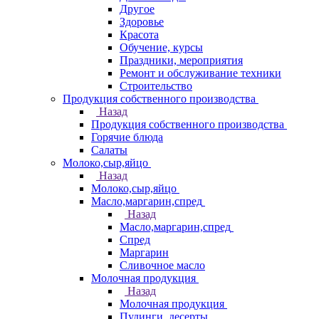
Другое
Здоровье
Красота
Обучение, курсы
Праздники, мероприятия
Ремонт и обслуживание техники
Строительство
Продукция собственного производства
Назад
Продукция собственного производства
Горячие блюда
Салаты
Молоко,сыр,яйцо
Назад
Молоко,сыр,яйцо
Масло,маргарин,спред
Назад
Масло,маргарин,спред
Спред
Маргарин
Сливочное масло
Молочная продукция
Назад
Молочная продукция
Пудинги, десерты