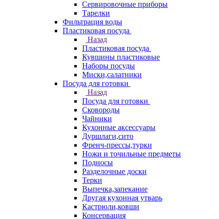
Сервировочные приборы
Тарелки
Фильтрация воды
Пластиковая посуда
Назад
Пластиковая посуда
Кувшины пластиковые
Наборы посуды
Миски,салатники
Посуда для готовки
Назад
Посуда для готовки
Сковороды
Чайники
Кухонные аксессуары
Дуршлаги,сито
Френч-прессы,турки
Ножи и точильные предметы
Подносы
Разделочные доски
Терки
Выпечка,запекание
Другая кухонная утварь
Кастрюли,ковши
Консервация