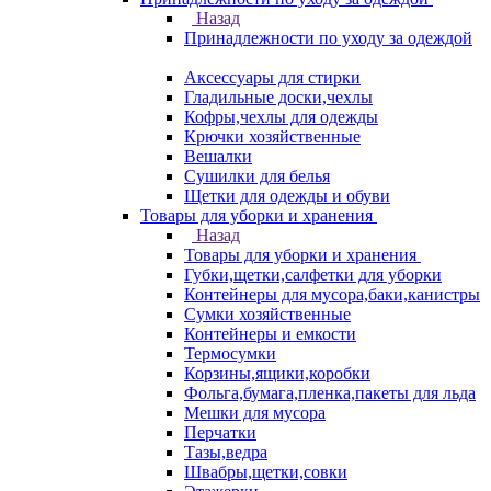
Назад
Принадлежности по уходу за одеждой
Аксессуары для стирки
Гладильные доски,чехлы
Кофры,чехлы для одежды
Крючки хозяйственные
Вешалки
Сушилки для белья
Щетки для одежды и обуви
Товары для уборки и хранения
Назад
Товары для уборки и хранения
Губки,щетки,салфетки для уборки
Контейнеры для мусора,баки,канистры
Сумки хозяйственные
Контейнеры и емкости
Термосумки
Корзины,ящики,коробки
Фольга,бумага,пленка,пакеты для льда
Мешки для мусора
Перчатки
Тазы,ведра
Швабры,щетки,совки