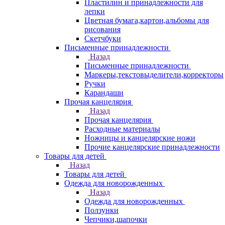
Пластилин и принадлежности для
лепки
Цветная бумага,картон,альбомы для
рисования
Скетчбуки
Письменные принадлежности
Назад
Письменные принадлежности
Маркеры,текстовыделители,корректоры
Ручки
Карандаши
Прочая канцелярия
Назад
Прочая канцелярия
Расходные материалы
Ножницы и канцелярские ножи
Прочие канцелярские принадлежности
Товары для детей
Назад
Товары для детей
Одежда для новорожденных
Назад
Одежда для новорожденных
Ползунки
Чепчики,шапочки