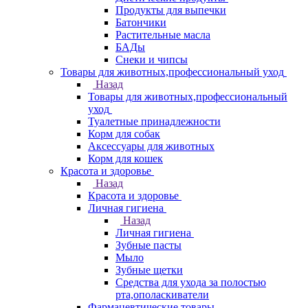
Продукты для выпечки
Батончики
Растительные масла
БАДы
Снеки и чипсы
Товары для животных,профессиональный уход
Назад
Товары для животных,профессиональный
уход
Туалетные принадлежности
Корм для собак
Аксессуары для животных
Корм для кошек
Красота и здоровье
Назад
Красота и здоровье
Личная гигиена
Назад
Личная гигиена
Зубные пасты
Мыло
Зубные щетки
Средства для ухода за полостью
рта,ополаскиватели
Фармацевтические товары