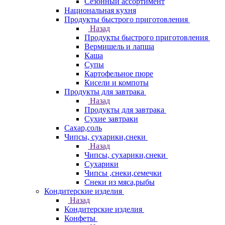
Сезонный ассортимент
Национальная кухня
Продукты быстрого приготовления
Назад
Продукты быстрого приготовления
Вермишель и лапша
Каша
Супы
Картофельное пюре
Кисели и компоты
Продукты для завтрака
Назад
Продукты для завтрака
Сухие завтраки
Сахар,соль
Чипсы, сухарики,снеки
Назад
Чипсы, сухарики,снеки
Сухарики
Чипсы ,снеки,семечки
Снеки из мяса,рыбы
Кондитерские изделия
Назад
Кондитерские изделия
Конфеты