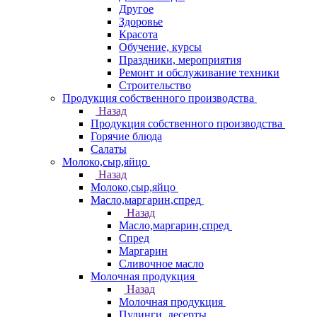
Другое
Здоровье
Красота
Обучение, курсы
Праздники, мероприятия
Ремонт и обслуживание техники
Строительство
Продукция собственного производства
Назад
Продукция собственного производства
Горячие блюда
Салаты
Молоко,сыр,яйцо
Назад
Молоко,сыр,яйцо
Масло,маргарин,спред
Назад
Масло,маргарин,спред
Спред
Маргарин
Сливочное масло
Молочная продукция
Назад
Молочная продукция
Пудинги, десерты