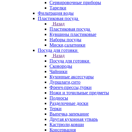
Сервировочные приборы
Тарелки
Фильтрация воды
Пластиковая посуда
Назад
Пластиковая посуда
Кувшины пластиковые
Наборы посуды
Миски,салатники
Посуда для готовки
Назад
Посуда для готовки
Сковороды
Чайники
Кухонные аксессуары
Дуршлаги,сито
Френч-прессы,турки
Ножи и точильные предметы
Подносы
Разделочные доски
Терки
Выпечка,запекание
Другая кухонная утварь
Кастрюли,ковши
Консервация