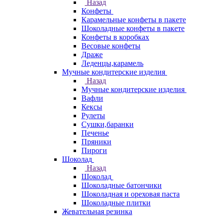
Назад
Конфеты
Карамельные конфеты в пакете
Шоколадные конфеты в пакете
Конфеты в коробках
Весовые конфеты
Драже
Леденцы,карамель
Мучные кондитерские изделия
Назад
Мучные кондитерские изделия
Вафли
Кексы
Рулеты
Сушки,баранки
Печенье
Пряники
Пироги
Шоколад
Назад
Шоколад
Шоколадные батончики
Шоколадная и ореховая паста
Шоколадные плитки
Жевательная резинка