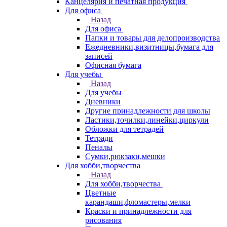
Канцелярия и печатная продукция
Для офиса
Назад
Для офиса
Папки и товары для делопроизводства
Ежедневники,визитницы,бумага для
записей
Офисная бумага
Для учебы
Назад
Для учебы
Дневники
Другие принадлежности для школы
Ластики,точилки,линейки,циркули
Обложки для тетрадей
Тетради
Пеналы
Сумки,рюкзаки,мешки
Для хобби,творчества
Назад
Для хобби,творчества
Цветные
карандаши,фломастеры,мелки
Краски и принадлежности для
рисования