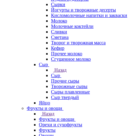
Сырки
Йогурты и творожные десерты
Кисломолочные напитки и закваски
Молоко
Молочные коктейли
Сливки
Сметана
Творог и творожная масса
Кефир
Прочее молоко
Сгущенное молоко
Сыр
Назад
Сыр
Прочие сыры
Творожные сыры
Сыры плавленные
Сыр твердый
Яйцо
Фрукты и овощи
Назад
Фрукты и овощи
Орехи и сухофрукты
Фрукты
Овощи