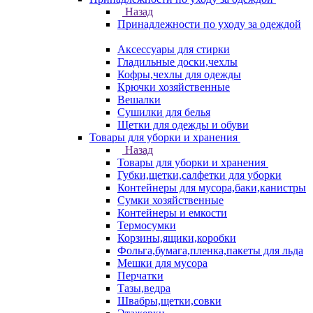
Назад
Принадлежности по уходу за одеждой
Аксессуары для стирки
Гладильные доски,чехлы
Кофры,чехлы для одежды
Крючки хозяйственные
Вешалки
Сушилки для белья
Щетки для одежды и обуви
Товары для уборки и хранения
Назад
Товары для уборки и хранения
Губки,щетки,салфетки для уборки
Контейнеры для мусора,баки,канистры
Сумки хозяйственные
Контейнеры и емкости
Термосумки
Корзины,ящики,коробки
Фольга,бумага,пленка,пакеты для льда
Мешки для мусора
Перчатки
Тазы,ведра
Швабры,щетки,совки