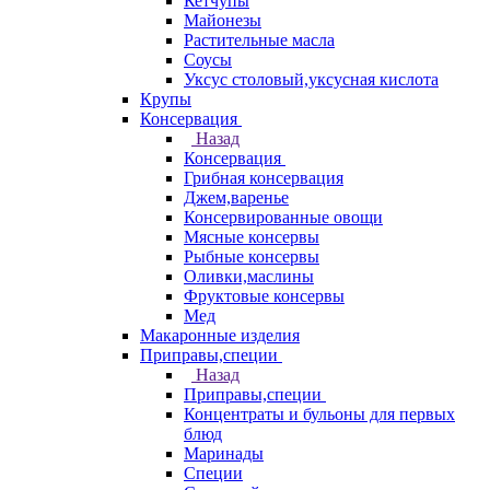
Кетчупы
Майонезы
Растительные масла
Соусы
Уксус столовый,уксусная кислота
Крупы
Консервация
Назад
Консервация
Грибная консервация
Джем,варенье
Консервированные овощи
Мясные консервы
Рыбные консервы
Оливки,маслины
Фруктовые консервы
Мед
Макаронные изделия
Приправы,специи
Назад
Приправы,специи
Концентраты и бульоны для первых
блюд
Маринады
Специи