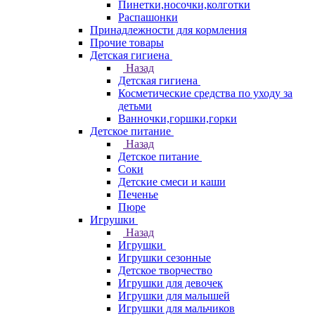
Пинетки,носочки,колготки
Распашонки
Принадлежности для кормления
Прочие товары
Детская гигиена
Назад
Детская гигиена
Косметические средства по уходу за
детьми
Ванночки,горшки,горки
Детское питание
Назад
Детское питание
Соки
Детские смеси и каши
Печенье
Пюре
Игрушки
Назад
Игрушки
Игрушки сезонные
Детское творчество
Игрушки для девочек
Игрушки для малышей
Игрушки для мальчиков