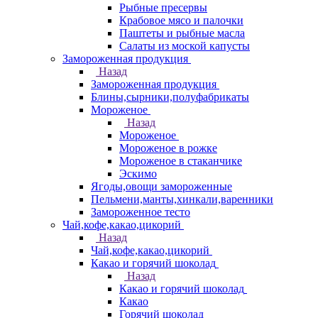
Рыбные пресервы
Крабовое мясо и палочки
Паштеты и рыбные масла
Салаты из моской капусты
Замороженная продукция
Назад
Замороженная продукция
Блины,сырники,полуфабрикаты
Мороженое
Назад
Мороженое
Мороженое в рожке
Мороженое в стаканчике
Эскимо
Ягоды,овощи замороженные
Пельмени,манты,хинкали,варенники
Замороженное тесто
Чай,кофе,какао,цикорий
Назад
Чай,кофе,какао,цикорий
Какао и горячий шоколад
Назад
Какао и горячий шоколад
Какао
Горячий шоколад