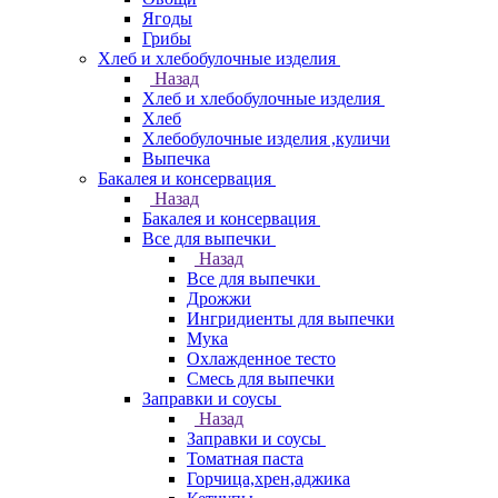
Ягоды
Грибы
Хлеб и хлебобулочные изделия
Назад
Хлеб и хлебобулочные изделия
Хлеб
Хлебобулочные изделия ,куличи
Выпечка
Бакалея и консервация
Назад
Бакалея и консервация
Все для выпечки
Назад
Все для выпечки
Дрожжи
Ингридиенты для выпечки
Мука
Охлажденное тесто
Смесь для выпечки
Заправки и соусы
Назад
Заправки и соусы
Томатная паста
Горчица,хрен,аджика