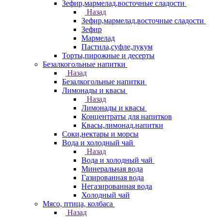
Зефир,мармелад,восточные сладости
Назад
Зефир,мармелад,восточные сладости
Зефир
Мармелад
Пастила,суфле,лукум
Торты,пирожные и десерты
Безалкогольные напитки
Назад
Безалкогольные напитки
Лимонады и квасы
Назад
Лимонады и квасы
Концентраты для напитков
Квасы,лимонад,напитки
Соки,нектары и морсы
Вода и холодный чай
Назад
Вода и холодный чай
Минеральная вода
Газированная вода
Негазированная вода
Холодный чай
Мясо, птица, колбаса
Назад