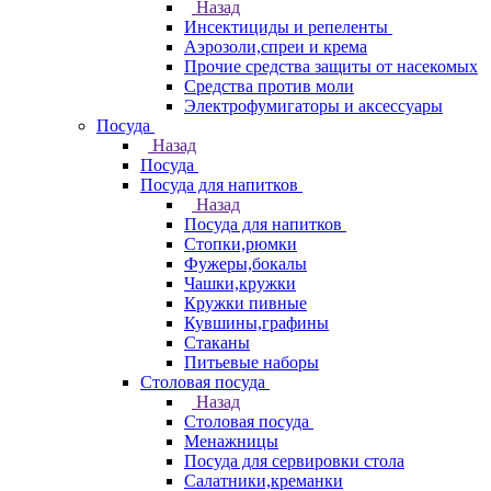
Назад
Инсектициды и репеленты
Аэрозоли,спреи и крема
Прочие средства защиты от насекомых
Средства против моли
Электрофумигаторы и аксессуары
Посуда
Назад
Посуда
Посуда для напитков
Назад
Посуда для напитков
Стопки,рюмки
Фужеры,бокалы
Чашки,кружки
Кружки пивные
Кувшины,графины
Стаканы
Питьевые наборы
Столовая посуда
Назад
Столовая посуда
Менажницы
Посуда для сервировки стола
Салатники,креманки