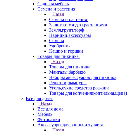
Садовая мебель
Семена и растения
Назад
Семена и растения
Защита и уход за растениями
Земля,грунт,торф
Парники,аксессуары
Семена
Удобрения
Кашпо и горшки
Товары для пикника
Назад
Товары для пикника
Мангалы,барбекю
Наборы аксессуаров для пикника
Решетки,шампуры
Уголь,сухие средства розжига
Товары для копчения(коптильня,щепа)
Все для дома
Назад
Все для дома
Мебель
Фоторамки
Аксессуары для ванны и туалета
Назад