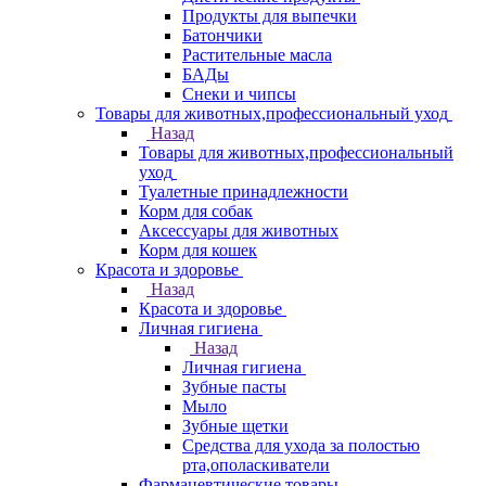
Продукты для выпечки
Батончики
Растительные масла
БАДы
Снеки и чипсы
Товары для животных,профессиональный уход
Назад
Товары для животных,профессиональный
уход
Туалетные принадлежности
Корм для собак
Аксессуары для животных
Корм для кошек
Красота и здоровье
Назад
Красота и здоровье
Личная гигиена
Назад
Личная гигиена
Зубные пасты
Мыло
Зубные щетки
Средства для ухода за полостью
рта,ополаскиватели
Фармацевтические товары