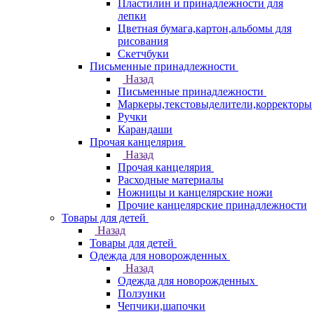
Пластилин и принадлежности для
лепки
Цветная бумага,картон,альбомы для
рисования
Скетчбуки
Письменные принадлежности
Назад
Письменные принадлежности
Маркеры,текстовыделители,корректоры
Ручки
Карандаши
Прочая канцелярия
Назад
Прочая канцелярия
Расходные материалы
Ножницы и канцелярские ножи
Прочие канцелярские принадлежности
Товары для детей
Назад
Товары для детей
Одежда для новорожденных
Назад
Одежда для новорожденных
Ползунки
Чепчики,шапочки