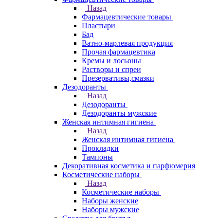
Назад
Фармацевтические товары
Пластыри
Бад
Ватно-марлевая продукция
Прочая фармацевтика
Кремы и лосьоны
Растворы и спреи
Презервативы,смазки
Дезодоранты
Назад
Дезодоранты
Дезодоранты мужские
Женская интимная гигиена
Назад
Женская интимная гигиена
Прокладки
Тампоны
Декоративная косметика и парфюмерия
Косметические наборы
Назад
Косметические наборы
Наборы женские
Наборы мужские