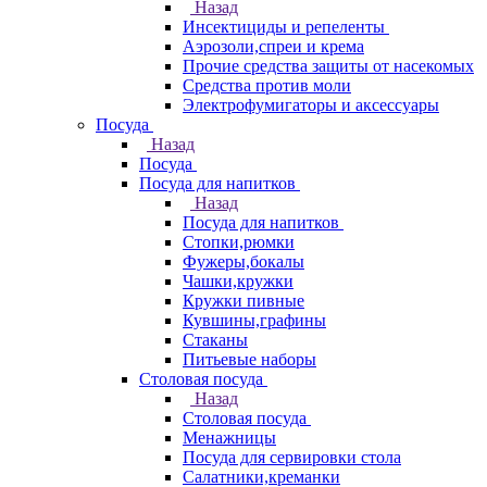
Назад
Инсектициды и репеленты
Аэрозоли,спреи и крема
Прочие средства защиты от насекомых
Средства против моли
Электрофумигаторы и аксессуары
Посуда
Назад
Посуда
Посуда для напитков
Назад
Посуда для напитков
Стопки,рюмки
Фужеры,бокалы
Чашки,кружки
Кружки пивные
Кувшины,графины
Стаканы
Питьевые наборы
Столовая посуда
Назад
Столовая посуда
Менажницы
Посуда для сервировки стола
Салатники,креманки