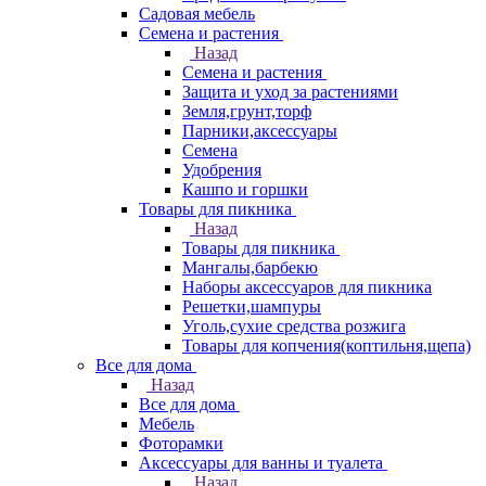
Садовая мебель
Семена и растения
Назад
Семена и растения
Защита и уход за растениями
Земля,грунт,торф
Парники,аксессуары
Семена
Удобрения
Кашпо и горшки
Товары для пикника
Назад
Товары для пикника
Мангалы,барбекю
Наборы аксессуаров для пикника
Решетки,шампуры
Уголь,сухие средства розжига
Товары для копчения(коптильня,щепа)
Все для дома
Назад
Все для дома
Мебель
Фоторамки
Аксессуары для ванны и туалета
Назад