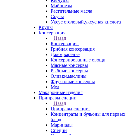
Кетчупы
Майонезы
Растительные масла
Соусы
Уксус столовый,уксусная кислота
Крупы
Консервация
Назад
Консервация
Грибная консервация
Джем,варенье
Консервированные овощи
Мясные консервы
Рыбные консервы
Оливки,маслины
Фруктовые консервы
Мед
Макаронные изделия
Приправы,специи
Назад
Приправы,специи
Концентраты и бульоны для первых
блюд
Маринады
Специи