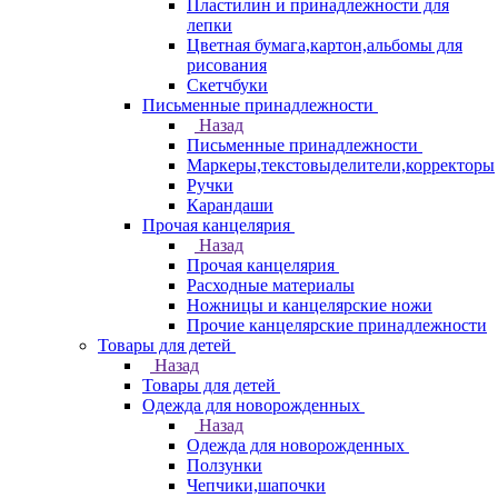
Пластилин и принадлежности для
лепки
Цветная бумага,картон,альбомы для
рисования
Скетчбуки
Письменные принадлежности
Назад
Письменные принадлежности
Маркеры,текстовыделители,корректоры
Ручки
Карандаши
Прочая канцелярия
Назад
Прочая канцелярия
Расходные материалы
Ножницы и канцелярские ножи
Прочие канцелярские принадлежности
Товары для детей
Назад
Товары для детей
Одежда для новорожденных
Назад
Одежда для новорожденных
Ползунки
Чепчики,шапочки