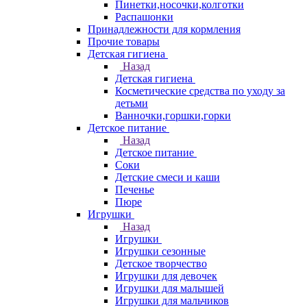
Пинетки,носочки,колготки
Распашонки
Принадлежности для кормления
Прочие товары
Детская гигиена
Назад
Детская гигиена
Косметические средства по уходу за
детьми
Ванночки,горшки,горки
Детское питание
Назад
Детское питание
Соки
Детские смеси и каши
Печенье
Пюре
Игрушки
Назад
Игрушки
Игрушки сезонные
Детское творчество
Игрушки для девочек
Игрушки для малышей
Игрушки для мальчиков