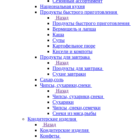
Сезонный ассортимент
Национальная кухня
Продукты быстрого приготовления
Назад
Продукты быстрого приготовления
Вермишель и лапша
Каша
Супы
Картофельное пюре
Кисели и компоты
Продукты для завтрака
Назад
Продукты для завтрака
Сухие завтраки
Сахар,соль
Чипсы, сухарики,снеки
Назад
Чипсы, сухарики,снеки
Сухарики
Чипсы ,снеки,семечки
Снеки из мяса,рыбы
Кондитерские изделия
Назад
Кондитерские изделия
Конфеты