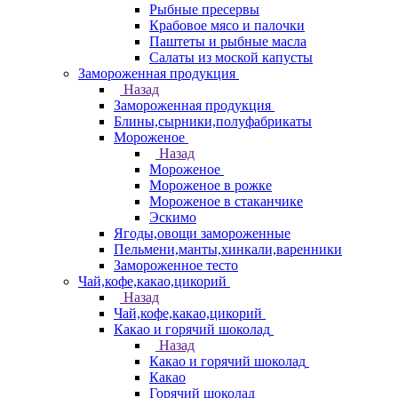
Рыбные пресервы
Крабовое мясо и палочки
Паштеты и рыбные масла
Салаты из моской капусты
Замороженная продукция
Назад
Замороженная продукция
Блины,сырники,полуфабрикаты
Мороженое
Назад
Мороженое
Мороженое в рожке
Мороженое в стаканчике
Эскимо
Ягоды,овощи замороженные
Пельмени,манты,хинкали,варенники
Замороженное тесто
Чай,кофе,какао,цикорий
Назад
Чай,кофе,какао,цикорий
Какао и горячий шоколад
Назад
Какао и горячий шоколад
Какао
Горячий шоколад