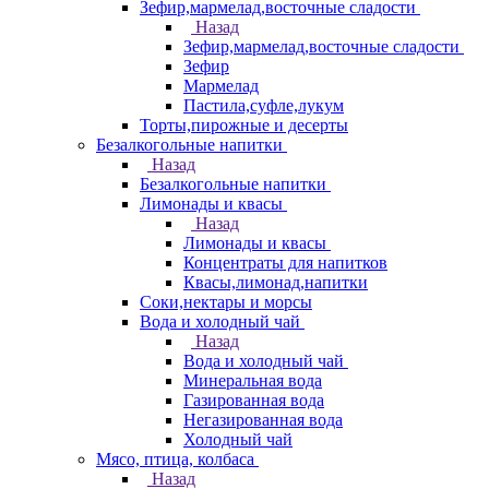
Зефир,мармелад,восточные сладости
Назад
Зефир,мармелад,восточные сладости
Зефир
Мармелад
Пастила,суфле,лукум
Торты,пирожные и десерты
Безалкогольные напитки
Назад
Безалкогольные напитки
Лимонады и квасы
Назад
Лимонады и квасы
Концентраты для напитков
Квасы,лимонад,напитки
Соки,нектары и морсы
Вода и холодный чай
Назад
Вода и холодный чай
Минеральная вода
Газированная вода
Негазированная вода
Холодный чай
Мясо, птица, колбаса
Назад