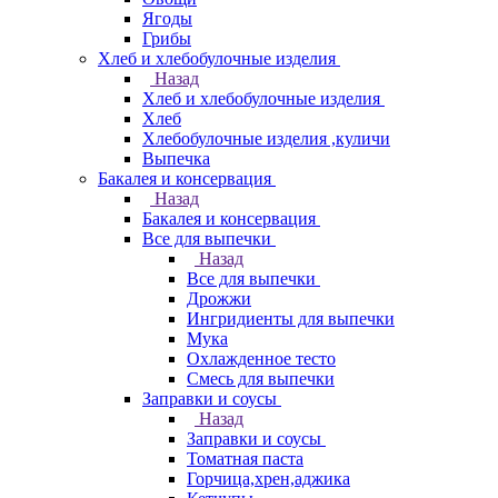
Ягоды
Грибы
Хлеб и хлебобулочные изделия
Назад
Хлеб и хлебобулочные изделия
Хлеб
Хлебобулочные изделия ,куличи
Выпечка
Бакалея и консервация
Назад
Бакалея и консервация
Все для выпечки
Назад
Все для выпечки
Дрожжи
Ингридиенты для выпечки
Мука
Охлажденное тесто
Смесь для выпечки
Заправки и соусы
Назад
Заправки и соусы
Томатная паста
Горчица,хрен,аджика