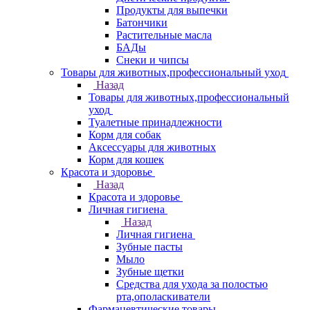
Продукты для выпечки
Батончики
Растительные масла
БАДы
Снеки и чипсы
Товары для животных,профессиональный уход
Назад
Товары для животных,профессиональный
уход
Туалетные принадлежности
Корм для собак
Аксессуары для животных
Корм для кошек
Красота и здоровье
Назад
Красота и здоровье
Личная гигиена
Назад
Личная гигиена
Зубные пасты
Мыло
Зубные щетки
Средства для ухода за полостью
рта,ополаскиватели
Фармацевтические товары