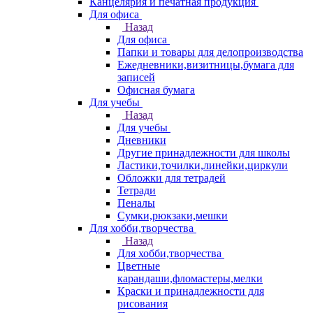
Канцелярия и печатная продукция
Для офиса
Назад
Для офиса
Папки и товары для делопроизводства
Ежедневники,визитницы,бумага для
записей
Офисная бумага
Для учебы
Назад
Для учебы
Дневники
Другие принадлежности для школы
Ластики,точилки,линейки,циркули
Обложки для тетрадей
Тетради
Пеналы
Сумки,рюкзаки,мешки
Для хобби,творчества
Назад
Для хобби,творчества
Цветные
карандаши,фломастеры,мелки
Краски и принадлежности для
рисования