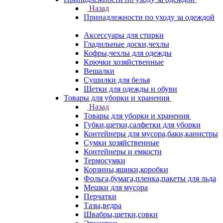
Назад
Принадлежности по уходу за одеждой
Аксессуары для стирки
Гладильные доски,чехлы
Кофры,чехлы для одежды
Крючки хозяйственные
Вешалки
Сушилки для белья
Щетки для одежды и обуви
Товары для уборки и хранения
Назад
Товары для уборки и хранения
Губки,щетки,салфетки для уборки
Контейнеры для мусора,баки,канистры
Сумки хозяйственные
Контейнеры и емкости
Термосумки
Корзины,ящики,коробки
Фольга,бумага,пленка,пакеты для льда
Мешки для мусора
Перчатки
Тазы,ведра
Швабры,щетки,совки