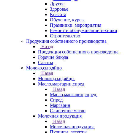
Другое
Здоровье
Красота
Обучение, курсы
Праздники, мероприятия
Ремонт и обслуживание техники
Строительство
Продукция собственного производства
Назад
Продукция собственного производства
Горячие блюда
Салаты
Молоко,сыр,яйцо
Назад
Молоко,сыр,яйцо
Масло,маргарин,спред
Назад
Масло,маргарин,спред
Спред
Маргарин
Сливочное масло
Молочная продукция
Назад
Молочная продукция
Пудинги, десерты