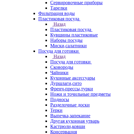
Сервировочные приборы
Тарелки
Фильтрация воды
Пластиковая посуда
Назад
Пластиковая посуда
Кувшины пластиковые
Наборы посуды
Миски,салатники
Посуда для готовки
Назад
Посуда для готовки
Сковороды
Чайники
Кухонные аксессуары
Дуршлаги,сито
Френч-прессы,турки
Ножи и точильные предметы
Подносы
Разделочные доски
Терки
Выпечка,запекание
Другая кухонная утварь
Кастрюли,ковши
Консервация