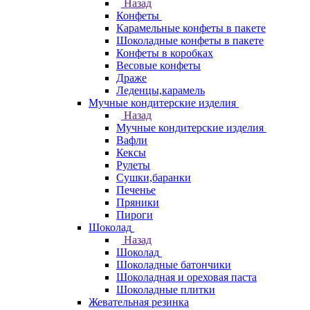
Назад
Конфеты
Карамельные конфеты в пакете
Шоколадные конфеты в пакете
Конфеты в коробках
Весовые конфеты
Драже
Леденцы,карамель
Мучные кондитерские изделия
Назад
Мучные кондитерские изделия
Вафли
Кексы
Рулеты
Сушки,баранки
Печенье
Пряники
Пироги
Шоколад
Назад
Шоколад
Шоколадные батончики
Шоколадная и ореховая паста
Шоколадные плитки
Жевательная резинка