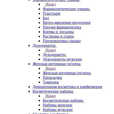
Назад
Фармацевтические товары
Пластыри
Бад
Ватно-марлевая продукция
Прочая фармацевтика
Кремы и лосьоны
Растворы и спреи
Презервативы,смазки
Дезодоранты
Назад
Дезодоранты
Дезодоранты мужские
Женская интимная гигиена
Назад
Женская интимная гигиена
Прокладки
Тампоны
Декоративная косметика и парфюмерия
Косметические наборы
Назад
Косметические наборы
Наборы женские
Наборы мужские