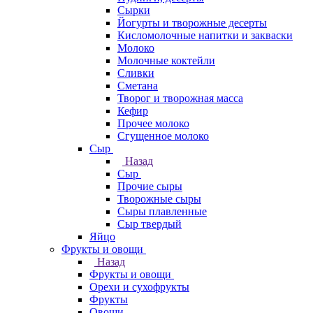
Сырки
Йогурты и творожные десерты
Кисломолочные напитки и закваски
Молоко
Молочные коктейли
Сливки
Сметана
Творог и творожная масса
Кефир
Прочее молоко
Сгущенное молоко
Сыр
Назад
Сыр
Прочие сыры
Творожные сыры
Сыры плавленные
Сыр твердый
Яйцо
Фрукты и овощи
Назад
Фрукты и овощи
Орехи и сухофрукты
Фрукты
Овощи