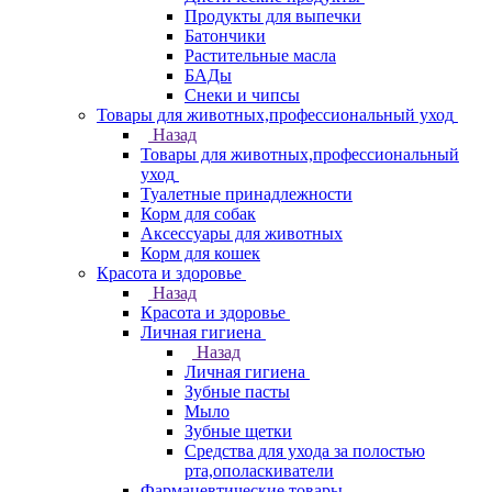
Продукты для выпечки
Батончики
Растительные масла
БАДы
Снеки и чипсы
Товары для животных,профессиональный уход
Назад
Товары для животных,профессиональный
уход
Туалетные принадлежности
Корм для собак
Аксессуары для животных
Корм для кошек
Красота и здоровье
Назад
Красота и здоровье
Личная гигиена
Назад
Личная гигиена
Зубные пасты
Мыло
Зубные щетки
Средства для ухода за полостью
рта,ополаскиватели
Фармацевтические товары