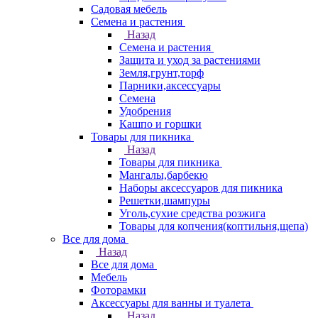
Садовая мебель
Семена и растения
Назад
Семена и растения
Защита и уход за растениями
Земля,грунт,торф
Парники,аксессуары
Семена
Удобрения
Кашпо и горшки
Товары для пикника
Назад
Товары для пикника
Мангалы,барбекю
Наборы аксессуаров для пикника
Решетки,шампуры
Уголь,сухие средства розжига
Товары для копчения(коптильня,щепа)
Все для дома
Назад
Все для дома
Мебель
Фоторамки
Аксессуары для ванны и туалета
Назад