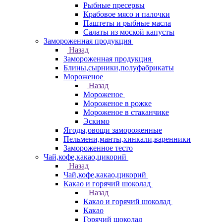
Рыбные пресервы
Крабовое мясо и палочки
Паштеты и рыбные масла
Салаты из моской капусты
Замороженная продукция
Назад
Замороженная продукция
Блины,сырники,полуфабрикаты
Мороженое
Назад
Мороженое
Мороженое в рожке
Мороженое в стаканчике
Эскимо
Ягоды,овощи замороженные
Пельмени,манты,хинкали,варенники
Замороженное тесто
Чай,кофе,какао,цикорий
Назад
Чай,кофе,какао,цикорий
Какао и горячий шоколад
Назад
Какао и горячий шоколад
Какао
Горячий шоколад