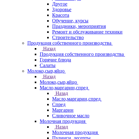
Другое
Здоровье
Красота
Обучение, курсы
Праздники, мероприятия
Ремонт и обслуживание техники
Строительство
Продукция собственного производства
Назад
Продукция собственного производства
Горячие блюда
Салаты
Молоко,сыр,яйцо
Назад
Молоко,сыр,яйцо
Масло,маргарин,спред
Назад
Масло,маргарин,спред
Спред
Маргарин
Сливочное масло
Молочная продукция
Назад
Молочная продукция
Пудинги, десерты