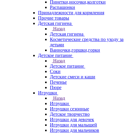
Пинетки,носочки,колготки
Распашонки
Принадлежности для кормления
Прочие товары
Детская гигиена
Назад
Детская гигиена
Косметические средства по уходу за
детьми
Ванночки,горшки,горки
Детское питание
Назад
Детское питание
Соки
Детские смеси и каши
Печенье
Пюре
Игрушки
Назад
Игрушки
Игрушки сезонные
Детское творчество
Игрушки для девочек
Игрушки для малышей
Игрушки для мальчиков