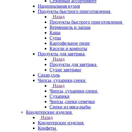
Сезонный ассортимент
Национальная кухня
Продукты быстрого приготовления
Назад
Продукты быстрого приготовления
Вермишель и лапша
Каша
Супы
Картофельное пюре
Кисели и компоты
Продукты для завтрака
Назад
Продукты для завтрака
Сухие завтраки
Сахар,соль
Чипсы, сухарики,снеки
Назад
Чипсы, сухарики,снеки
Сухарики
Чипсы ,снеки,семечки
Снеки из мяса,рыбы
Кондитерские изделия
Назад
Кондитерские изделия
Конфеты