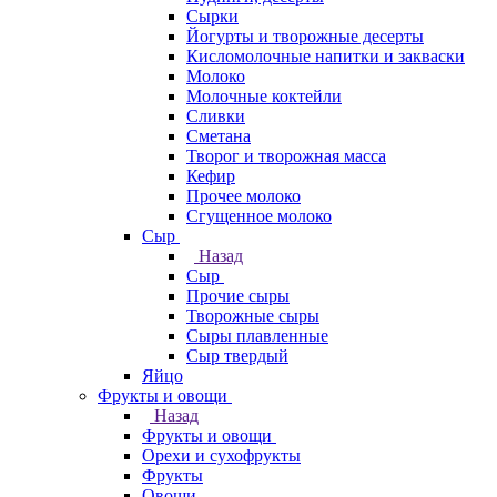
Сырки
Йогурты и творожные десерты
Кисломолочные напитки и закваски
Молоко
Молочные коктейли
Сливки
Сметана
Творог и творожная масса
Кефир
Прочее молоко
Сгущенное молоко
Сыр
Назад
Сыр
Прочие сыры
Творожные сыры
Сыры плавленные
Сыр твердый
Яйцо
Фрукты и овощи
Назад
Фрукты и овощи
Орехи и сухофрукты
Фрукты
Овощи