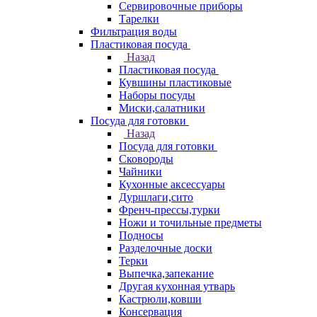
Сервировочные приборы
Тарелки
Фильтрация воды
Пластиковая посуда
Назад
Пластиковая посуда
Кувшины пластиковые
Наборы посуды
Миски,салатники
Посуда для готовки
Назад
Посуда для готовки
Сковороды
Чайники
Кухонные аксессуары
Дуршлаги,сито
Френч-прессы,турки
Ножи и точильные предметы
Подносы
Разделочные доски
Терки
Выпечка,запекание
Другая кухонная утварь
Кастрюли,ковши
Консервация