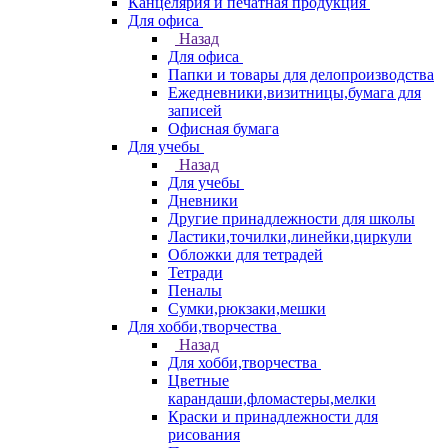
Канцелярия и печатная продукция
Для офиса
Назад
Для офиса
Папки и товары для делопроизводства
Ежедневники,визитницы,бумага для
записей
Офисная бумага
Для учебы
Назад
Для учебы
Дневники
Другие принадлежности для школы
Ластики,точилки,линейки,циркули
Обложки для тетрадей
Тетради
Пеналы
Сумки,рюкзаки,мешки
Для хобби,творчества
Назад
Для хобби,творчества
Цветные
карандаши,фломастеры,мелки
Краски и принадлежности для
рисования