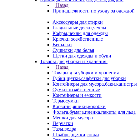
Назад
Принадлежности по уходу за одеждой
Аксессуары для стирки
Гладильные доски,чехлы
Кофры,чехлы для одежды
Крючки хозяйственные
Вешалки
Сушилки для белья
Щетки для одежды и обуви
Товары для уборки и хранения
Назад
Товары для уборки и хранения
Губки,щетки,салфетки для уборки
Контейнеры для мусора,баки,канистры
Сумки хозяйственные
Контейнеры и емкости
Термосумки
Корзины,ящики,коробки
Фольга,бумага,пленка,пакеты для льда
Мешки для мусора
Перчатки
Тазы,ведра
Швабры,щетки,совки