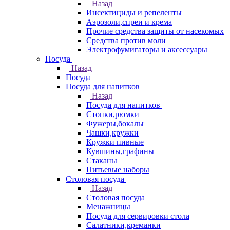
Назад
Инсектициды и репеленты
Аэрозоли,спреи и крема
Прочие средства защиты от насекомых
Средства против моли
Электрофумигаторы и аксессуары
Посуда
Назад
Посуда
Посуда для напитков
Назад
Посуда для напитков
Стопки,рюмки
Фужеры,бокалы
Чашки,кружки
Кружки пивные
Кувшины,графины
Стаканы
Питьевые наборы
Столовая посуда
Назад
Столовая посуда
Менажницы
Посуда для сервировки стола
Салатники,креманки