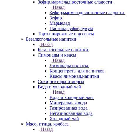
Зефир,мармелад,восточные сладости
Назад
Зефир,мармелад,восточные сладости
Зефир
Мармелад
Пастила,суфле,лукум
Торты,пирожные и десерты
Безалкогольные напитки
Назад
Безалкогольные напитки
Лимонады и квасы
Назад
Лимонады и квасы
Концентраты для напитков
Квасы,лимонад,напитки
Соки,нектары и морсы
Вода и холодный чай
Назад
Вода и холодный чай
Минеральная вода
Газированная вода
Негазированная вода
Холодный чай
Мясо, птица, колбаса
Назад