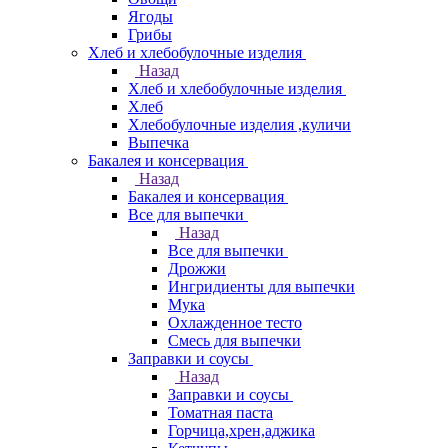
Ягоды
Грибы
Хлеб и хлебобулочные изделия
Назад
Хлеб и хлебобулочные изделия
Хлеб
Хлебобулочные изделия ,куличи
Выпечка
Бакалея и консервация
Назад
Бакалея и консервация
Все для выпечки
Назад
Все для выпечки
Дрожжи
Ингридиенты для выпечки
Мука
Охлажденное тесто
Смесь для выпечки
Заправки и соусы
Назад
Заправки и соусы
Томатная паста
Горчица,хрен,аджика