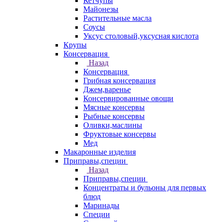
Кетчупы
Майонезы
Растительные масла
Соусы
Уксус столовый,уксусная кислота
Крупы
Консервация
Назад
Консервация
Грибная консервация
Джем,варенье
Консервированные овощи
Мясные консервы
Рыбные консервы
Оливки,маслины
Фруктовые консервы
Мед
Макаронные изделия
Приправы,специи
Назад
Приправы,специи
Концентраты и бульоны для первых
блюд
Маринады
Специи