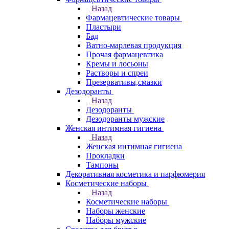
Назад
Фармацевтические товары
Пластыри
Бад
Ватно-марлевая продукция
Прочая фармацевтика
Кремы и лосьоны
Растворы и спреи
Презервативы,смазки
Дезодоранты
Назад
Дезодоранты
Дезодоранты мужские
Женская интимная гигиена
Назад
Женская интимная гигиена
Прокладки
Тампоны
Декоративная косметика и парфюмерия
Косметические наборы
Назад
Косметические наборы
Наборы женские
Наборы мужские