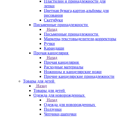
Пластилин и принадлежности для
лепки
Цветная бумага,картон,альбомы для
рисования
Скетчбуки
Письменные принадлежности
Назад
Письменные принадлежности
Маркеры,текстовыделители,корректоры
Ручки
Карандаши
Прочая канцелярия
Назад
Прочая канцелярия
Расходные материалы
Ножницы и канцелярские ножи
Прочие канцелярские принадлежности
Товары для детей
Назад
Товары для детей
Одежда для новорожденных
Назад
Одежда для новорожденных
Ползунки
Чепчики,шапочки