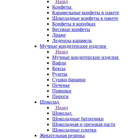
Назад
Конфеты
Карамельные конфеты в пакете
Шоколадные конфеты в пакете
Конфеты в коробках
Весовые конфеты
Драже
Леденцы,карамель
Мучные кондитерские изделия
Назад
Мучные кондитерские изделия
Вафли
Кексы
Рулеты
Сушки,баранки
Печенье
Пряники
Пироги
Шоколад
Назад
Шоколад
Шоколадные батончики
Шоколадная и ореховая паста
Шоколадные плитки
Жевательная резинка