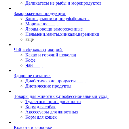
Деликатесы из рыбы и морепродуктов
Замороженная продукция
Блины,сырники,полуфабрикаты
Мороженое
Ягоды,овощи замороженные
Пельмени,манты,хинкали,варенники
Еще
Чай,кофе,какао,цикорий
Какао и горячий шоколад
Кофе
Чай
Здоровое питание
Диабетические продукты
Диетические продукты
Товары для животных,профессиональный уход
Туалетные принадлежности
Корм для собак
Аксессуары для животных
Корм для кошек
Красота и здоровье