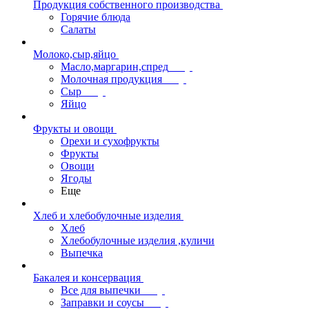
Продукция собственного производства
Горячие блюда
Салаты
Молоко,сыр,яйцо
Масло,маргарин,спред
Молочная продукция
Сыр
Яйцо
Фрукты и овощи
Орехи и сухофрукты
Фрукты
Овощи
Ягоды
Еще
Хлеб и хлебобулочные изделия
Хлеб
Хлебобулочные изделия ,куличи
Выпечка
Бакалея и консервация
Все для выпечки
Заправки и соусы