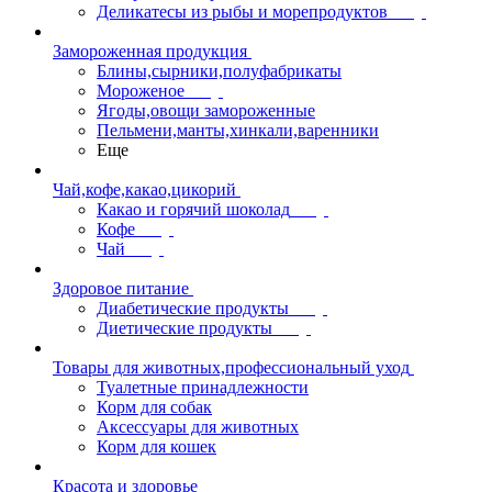
Деликатесы из рыбы и морепродуктов
Замороженная продукция
Блины,сырники,полуфабрикаты
Мороженое
Ягоды,овощи замороженные
Пельмени,манты,хинкали,варенники
Еще
Чай,кофе,какао,цикорий
Какао и горячий шоколад
Кофе
Чай
Здоровое питание
Диабетические продукты
Диетические продукты
Товары для животных,профессиональный уход
Туалетные принадлежности
Корм для собак
Аксессуары для животных
Корм для кошек
Красота и здоровье