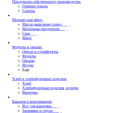
Продукция собственного производства
Горячие блюда
Салаты
Молоко,сыр,яйцо
Масло,маргарин,спред
Молочная продукция
Сыр
Яйцо
Фрукты и овощи
Орехи и сухофрукты
Фрукты
Овощи
Ягоды
Еще
Хлеб и хлебобулочные изделия
Хлеб
Хлебобулочные изделия ,куличи
Выпечка
Бакалея и консервация
Все для выпечки
Заправки и соусы