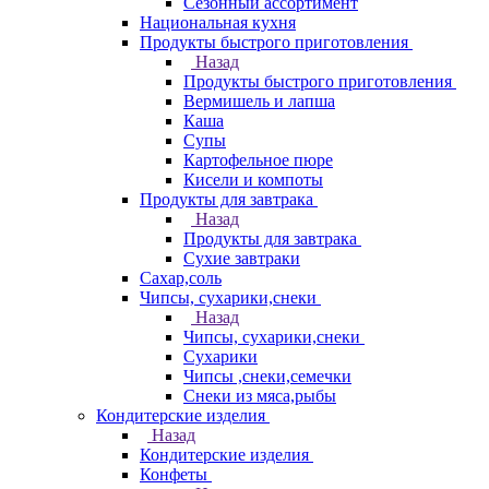
Сезонный ассортимент
Национальная кухня
Продукты быстрого приготовления
Назад
Продукты быстрого приготовления
Вермишель и лапша
Каша
Супы
Картофельное пюре
Кисели и компоты
Продукты для завтрака
Назад
Продукты для завтрака
Сухие завтраки
Сахар,соль
Чипсы, сухарики,снеки
Назад
Чипсы, сухарики,снеки
Сухарики
Чипсы ,снеки,семечки
Снеки из мяса,рыбы
Кондитерские изделия
Назад
Кондитерские изделия
Конфеты