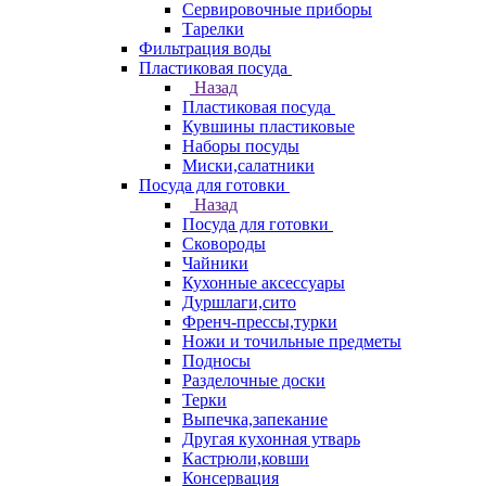
Сервировочные приборы
Тарелки
Фильтрация воды
Пластиковая посуда
Назад
Пластиковая посуда
Кувшины пластиковые
Наборы посуды
Миски,салатники
Посуда для готовки
Назад
Посуда для готовки
Сковороды
Чайники
Кухонные аксессуары
Дуршлаги,сито
Френч-прессы,турки
Ножи и точильные предметы
Подносы
Разделочные доски
Терки
Выпечка,запекание
Другая кухонная утварь
Кастрюли,ковши
Консервация