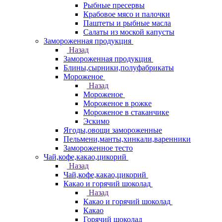
Рыбные пресервы
Крабовое мясо и палочки
Паштеты и рыбные масла
Салаты из моской капусты
Замороженная продукция
Назад
Замороженная продукция
Блины,сырники,полуфабрикаты
Мороженое
Назад
Мороженое
Мороженое в рожке
Мороженое в стаканчике
Эскимо
Ягоды,овощи замороженные
Пельмени,манты,хинкали,варенники
Замороженное тесто
Чай,кофе,какао,цикорий
Назад
Чай,кофе,какао,цикорий
Какао и горячий шоколад
Назад
Какао и горячий шоколад
Какао
Горячий шоколад