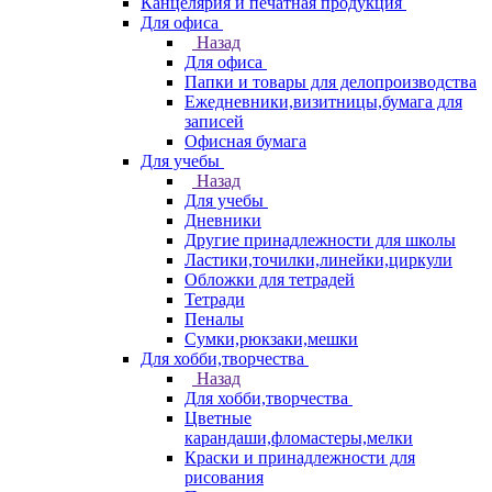
Канцелярия и печатная продукция
Для офиса
Назад
Для офиса
Папки и товары для делопроизводства
Ежедневники,визитницы,бумага для
записей
Офисная бумага
Для учебы
Назад
Для учебы
Дневники
Другие принадлежности для школы
Ластики,точилки,линейки,циркули
Обложки для тетрадей
Тетради
Пеналы
Сумки,рюкзаки,мешки
Для хобби,творчества
Назад
Для хобби,творчества
Цветные
карандаши,фломастеры,мелки
Краски и принадлежности для
рисования