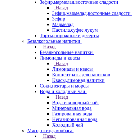
Зефир,мармелад,восточные сладости
Назад
Зефир,мармелад,восточные сладости
Зефир
Мармелад
Пастила,суфле,лукум
Торты,пирожные и десерты
Безалкогольные напитки
Назад
Безалкогольные напитки
Лимонады и квасы
Назад
Лимонады и квасы
Концентраты для напитков
Квасы,лимонад,напитки
Соки,нектары и морсы
Вода и холодный чай
Назад
Вода и холодный чай
Минеральная вода
Газированная вода
Негазированная вода
Холодный чай
Мясо, птица, колбаса
Назад