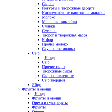
Сырки
Йогурты и творожные десерты
Кисломолочные напитки и закваски
Молоко
Молочные коктейли
Сливки
Сметана
Творог и творожная масса
Кефир
Прочее молоко
Сгущенное молоко
Сыр
Назад
Сыр
Прочие сыры
Творожные сыры
Сыры плавленные
Сыр твердый
Яйцо
Фрукты и овощи
Назад
Фрукты и овощи
Орехи и сухофрукты
Фрукты
Овощи