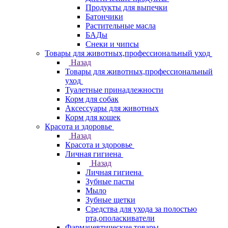
Продукты для выпечки
Батончики
Растительные масла
БАДы
Снеки и чипсы
Товары для животных,профессиональный уход
Назад
Товары для животных,профессиональный
уход
Туалетные принадлежности
Корм для собак
Аксессуары для животных
Корм для кошек
Красота и здоровье
Назад
Красота и здоровье
Личная гигиена
Назад
Личная гигиена
Зубные пасты
Мыло
Зубные щетки
Средства для ухода за полостью
рта,ополаскиватели
Фармацевтические товары