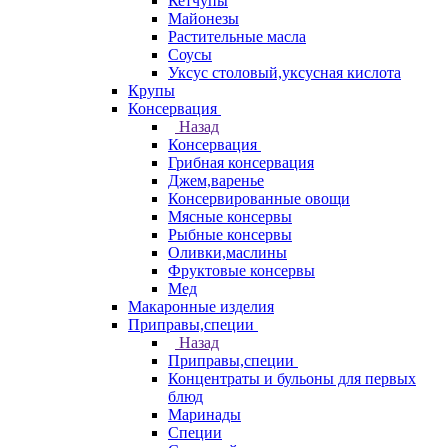
Кетчупы
Майонезы
Растительные масла
Соусы
Уксус столовый,уксусная кислота
Крупы
Консервация
Назад
Консервация
Грибная консервация
Джем,варенье
Консервированные овощи
Мясные консервы
Рыбные консервы
Оливки,маслины
Фруктовые консервы
Мед
Макаронные изделия
Приправы,специи
Назад
Приправы,специи
Концентраты и бульоны для первых
блюд
Маринады
Специи