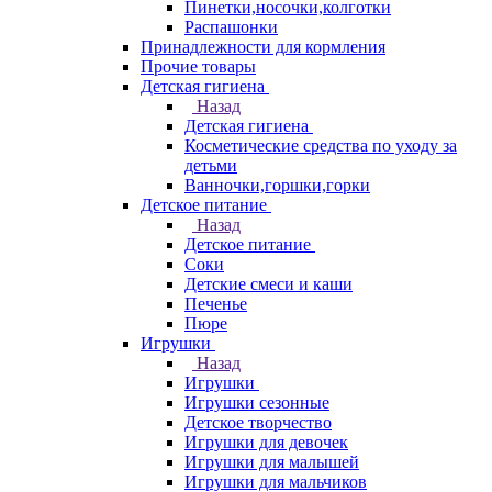
Пинетки,носочки,колготки
Распашонки
Принадлежности для кормления
Прочие товары
Детская гигиена
Назад
Детская гигиена
Косметические средства по уходу за
детьми
Ванночки,горшки,горки
Детское питание
Назад
Детское питание
Соки
Детские смеси и каши
Печенье
Пюре
Игрушки
Назад
Игрушки
Игрушки сезонные
Детское творчество
Игрушки для девочек
Игрушки для малышей
Игрушки для мальчиков