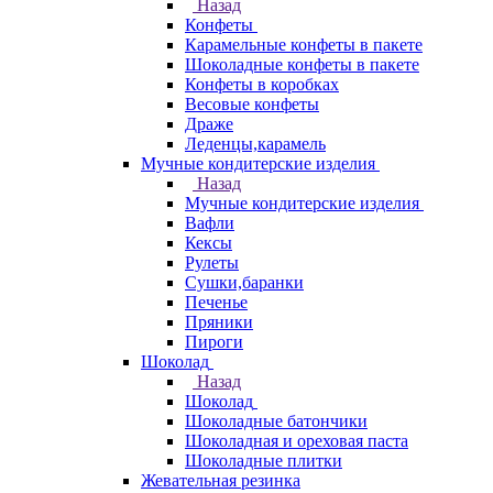
Назад
Конфеты
Карамельные конфеты в пакете
Шоколадные конфеты в пакете
Конфеты в коробках
Весовые конфеты
Драже
Леденцы,карамель
Мучные кондитерские изделия
Назад
Мучные кондитерские изделия
Вафли
Кексы
Рулеты
Сушки,баранки
Печенье
Пряники
Пироги
Шоколад
Назад
Шоколад
Шоколадные батончики
Шоколадная и ореховая паста
Шоколадные плитки
Жевательная резинка