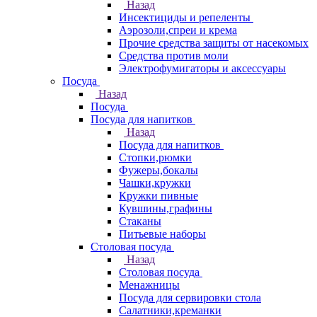
Назад
Инсектициды и репеленты
Аэрозоли,спреи и крема
Прочие средства защиты от насекомых
Средства против моли
Электрофумигаторы и аксессуары
Посуда
Назад
Посуда
Посуда для напитков
Назад
Посуда для напитков
Стопки,рюмки
Фужеры,бокалы
Чашки,кружки
Кружки пивные
Кувшины,графины
Стаканы
Питьевые наборы
Столовая посуда
Назад
Столовая посуда
Менажницы
Посуда для сервировки стола
Салатники,креманки