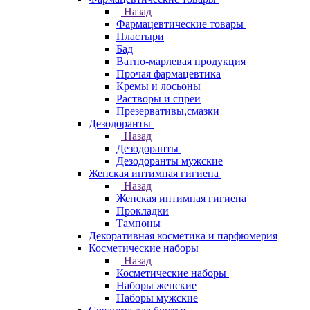
Назад
Фармацевтические товары
Пластыри
Бад
Ватно-марлевая продукция
Прочая фармацевтика
Кремы и лосьоны
Растворы и спреи
Презервативы,смазки
Дезодоранты
Назад
Дезодоранты
Дезодоранты мужские
Женская интимная гигиена
Назад
Женская интимная гигиена
Прокладки
Тампоны
Декоративная косметика и парфюмерия
Косметические наборы
Назад
Косметические наборы
Наборы женские
Наборы мужские