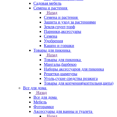
Садовая мебель
Семена и растения
Назад
Семена и растения
Защита и уход за растениями
Земля,грунт,торф
Парники,аксессуары
Семена
Удобрения
Кашпо и горшки
Товары для пикника
Назад
Товары для пикника
Мангалы,барбекю
Наборы аксессуаров для пикника
Решетки,шампуры
Уголь,сухие средства розжига
Товары для копчения(коптильня,щепа)
Все для дома
Назад
Все для дома
Мебель
Фоторамки
Аксессуары для ванны и туалета
Назад