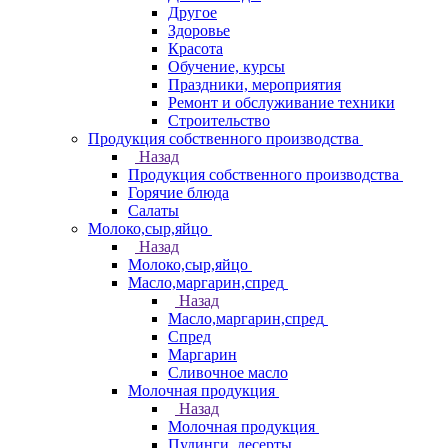
Другое
Здоровье
Красота
Обучение, курсы
Праздники, мероприятия
Ремонт и обслуживание техники
Строительство
Продукция собственного производства
Назад
Продукция собственного производства
Горячие блюда
Салаты
Молоко,сыр,яйцо
Назад
Молоко,сыр,яйцо
Масло,маргарин,спред
Назад
Масло,маргарин,спред
Спред
Маргарин
Сливочное масло
Молочная продукция
Назад
Молочная продукция
Пудинги, десерты