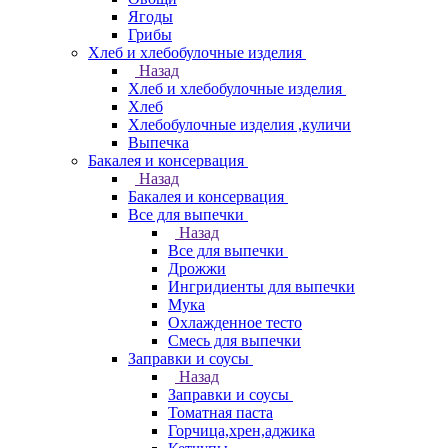
Ягоды
Грибы
Хлеб и хлебобулочные изделия
Назад
Хлеб и хлебобулочные изделия
Хлеб
Хлебобулочные изделия ,куличи
Выпечка
Бакалея и консервация
Назад
Бакалея и консервация
Все для выпечки
Назад
Все для выпечки
Дрожжи
Ингридиенты для выпечки
Мука
Охлажденное тесто
Смесь для выпечки
Заправки и соусы
Назад
Заправки и соусы
Томатная паста
Горчица,хрен,аджика