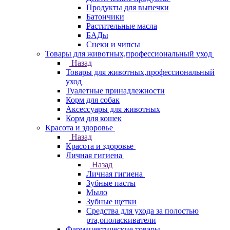
Продукты для выпечки
Батончики
Растительные масла
БАДы
Снеки и чипсы
Товары для животных,профессиональный уход
Назад
Товары для животных,профессиональный
уход
Туалетные принадлежности
Корм для собак
Аксессуары для животных
Корм для кошек
Красота и здоровье
Назад
Красота и здоровье
Личная гигиена
Назад
Личная гигиена
Зубные пасты
Мыло
Зубные щетки
Средства для ухода за полостью
рта,ополаскиватели
Фармацевтические товары