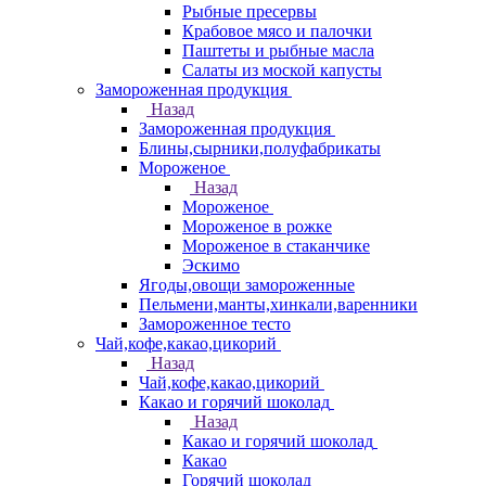
Рыбные пресервы
Крабовое мясо и палочки
Паштеты и рыбные масла
Салаты из моской капусты
Замороженная продукция
Назад
Замороженная продукция
Блины,сырники,полуфабрикаты
Мороженое
Назад
Мороженое
Мороженое в рожке
Мороженое в стаканчике
Эскимо
Ягоды,овощи замороженные
Пельмени,манты,хинкали,варенники
Замороженное тесто
Чай,кофе,какао,цикорий
Назад
Чай,кофе,какао,цикорий
Какао и горячий шоколад
Назад
Какао и горячий шоколад
Какао
Горячий шоколад