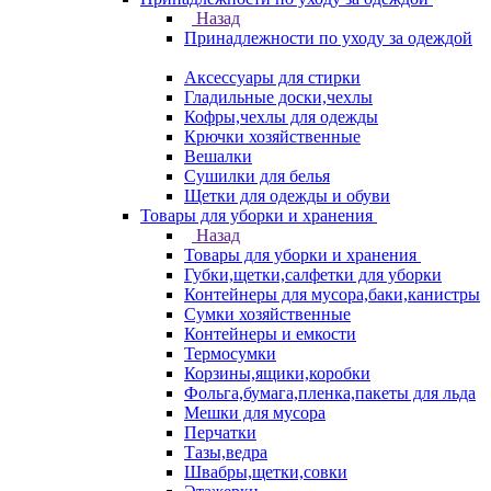
Назад
Принадлежности по уходу за одеждой
Аксессуары для стирки
Гладильные доски,чехлы
Кофры,чехлы для одежды
Крючки хозяйственные
Вешалки
Сушилки для белья
Щетки для одежды и обуви
Товары для уборки и хранения
Назад
Товары для уборки и хранения
Губки,щетки,салфетки для уборки
Контейнеры для мусора,баки,канистры
Сумки хозяйственные
Контейнеры и емкости
Термосумки
Корзины,ящики,коробки
Фольга,бумага,пленка,пакеты для льда
Мешки для мусора
Перчатки
Тазы,ведра
Швабры,щетки,совки