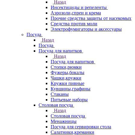
Назад
Инсектициды и репеленты
Аэрозоли,спреи и крема
Прочие средства защиты от насекомых
Средства против моли
Электрофумигаторы и аксессуары
Посуда
Назад
Посуда
Посуда для напитков
Назад
Посуда для напитков
Стопки,рюмки
Фужеры,бокалы
Чашки,кружки
Кружки пивные
Кувшины,графины
Стаканы
Питьевые наборы
Столовая посуда
Назад
Столовая посуда
Менажницы
Посуда для сервировки стола
Салатники,креманки