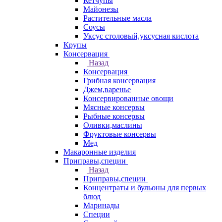
Кетчупы
Майонезы
Растительные масла
Соусы
Уксус столовый,уксусная кислота
Крупы
Консервация
Назад
Консервация
Грибная консервация
Джем,варенье
Консервированные овощи
Мясные консервы
Рыбные консервы
Оливки,маслины
Фруктовые консервы
Мед
Макаронные изделия
Приправы,специи
Назад
Приправы,специи
Концентраты и бульоны для первых
блюд
Маринады
Специи