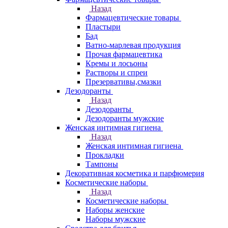
Назад
Фармацевтические товары
Пластыри
Бад
Ватно-марлевая продукция
Прочая фармацевтика
Кремы и лосьоны
Растворы и спреи
Презервативы,смазки
Дезодоранты
Назад
Дезодоранты
Дезодоранты мужские
Женская интимная гигиена
Назад
Женская интимная гигиена
Прокладки
Тампоны
Декоративная косметика и парфюмерия
Косметические наборы
Назад
Косметические наборы
Наборы женские
Наборы мужские