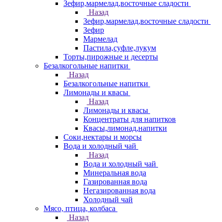
Зефир,мармелад,восточные сладости
Назад
Зефир,мармелад,восточные сладости
Зефир
Мармелад
Пастила,суфле,лукум
Торты,пирожные и десерты
Безалкогольные напитки
Назад
Безалкогольные напитки
Лимонады и квасы
Назад
Лимонады и квасы
Концентраты для напитков
Квасы,лимонад,напитки
Соки,нектары и морсы
Вода и холодный чай
Назад
Вода и холодный чай
Минеральная вода
Газированная вода
Негазированная вода
Холодный чай
Мясо, птица, колбаса
Назад