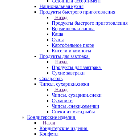
Сезонный ассортимент
Национальная кухня
Продукты быстрого приготовления
Назад
Продукты быстрого приготовления
Вермишель и лапша
Каша
Супы
Картофельное пюре
Кисели и компоты
Продукты для завтрака
Назад
Продукты для завтрака
Сухие завтраки
Сахар,соль
Чипсы, сухарики,снеки
Назад
Чипсы, сухарики,снеки
Сухарики
Чипсы ,снеки,семечки
Снеки из мяса,рыбы
Кондитерские изделия
Назад
Кондитерские изделия
Конфеты