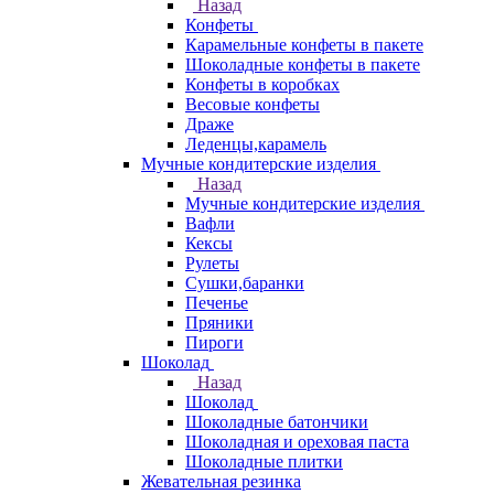
Назад
Конфеты
Карамельные конфеты в пакете
Шоколадные конфеты в пакете
Конфеты в коробках
Весовые конфеты
Драже
Леденцы,карамель
Мучные кондитерские изделия
Назад
Мучные кондитерские изделия
Вафли
Кексы
Рулеты
Сушки,баранки
Печенье
Пряники
Пироги
Шоколад
Назад
Шоколад
Шоколадные батончики
Шоколадная и ореховая паста
Шоколадные плитки
Жевательная резинка