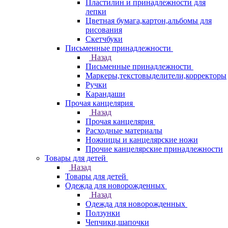
Пластилин и принадлежности для
лепки
Цветная бумага,картон,альбомы для
рисования
Скетчбуки
Письменные принадлежности
Назад
Письменные принадлежности
Маркеры,текстовыделители,корректоры
Ручки
Карандаши
Прочая канцелярия
Назад
Прочая канцелярия
Расходные материалы
Ножницы и канцелярские ножи
Прочие канцелярские принадлежности
Товары для детей
Назад
Товары для детей
Одежда для новорожденных
Назад
Одежда для новорожденных
Ползунки
Чепчики,шапочки