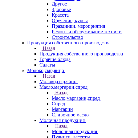
Другое
Здоровье
Красота
Обучение, курсы
Праздники, мероприятия
Ремонт и обслуживание техники
Строительство
Продукция собственного производства
Назад
Продукция собственного производства
Горячие блюда
Салаты
Молоко,сыр,яйцо
Назад
Молоко,сыр,яйцо
Масло,маргарин,спред
Назад
Масло,маргарин,спред
Спред
Маргарин
Сливочное масло
Молочная продукция
Назад
Молочная продукция
Пудинги, десерты