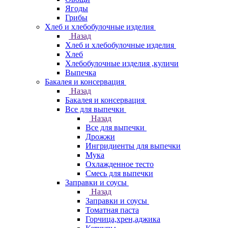
Ягоды
Грибы
Хлеб и хлебобулочные изделия
Назад
Хлеб и хлебобулочные изделия
Хлеб
Хлебобулочные изделия ,куличи
Выпечка
Бакалея и консервация
Назад
Бакалея и консервация
Все для выпечки
Назад
Все для выпечки
Дрожжи
Ингридиенты для выпечки
Мука
Охлажденное тесто
Смесь для выпечки
Заправки и соусы
Назад
Заправки и соусы
Томатная паста
Горчица,хрен,аджика