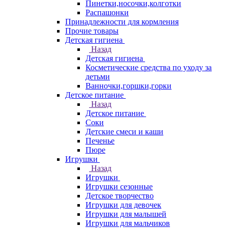
Пинетки,носочки,колготки
Распашонки
Принадлежности для кормления
Прочие товары
Детская гигиена
Назад
Детская гигиена
Косметические средства по уходу за
детьми
Ванночки,горшки,горки
Детское питание
Назад
Детское питание
Соки
Детские смеси и каши
Печенье
Пюре
Игрушки
Назад
Игрушки
Игрушки сезонные
Детское творчество
Игрушки для девочек
Игрушки для малышей
Игрушки для мальчиков