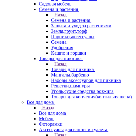
Садовая мебель
Семена и растения
Назад
Семена и растения
Защита и уход за растениями
Земля,грунт,торф
Парники,аксессуары
Семена
Удобрения
Кашпо и горшки
Товары для пикника
Назад
Товары для пикника
Мангалы,барбекю
Наборы аксессуаров для пикника
Решетки,шампуры
Уголь,сухие средства розжига
Товары для копчения(коптильня,щепа)
Все для дома
Назад
Все для дома
Мебель
Фоторамки
Аксессуары для ванны и туалета
Назад