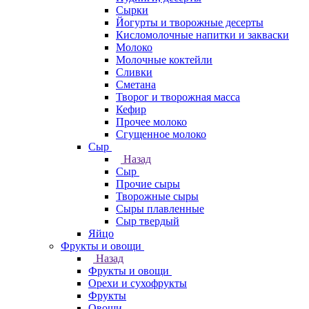
Сырки
Йогурты и творожные десерты
Кисломолочные напитки и закваски
Молоко
Молочные коктейли
Сливки
Сметана
Творог и творожная масса
Кефир
Прочее молоко
Сгущенное молоко
Сыр
Назад
Сыр
Прочие сыры
Творожные сыры
Сыры плавленные
Сыр твердый
Яйцо
Фрукты и овощи
Назад
Фрукты и овощи
Орехи и сухофрукты
Фрукты
Овощи