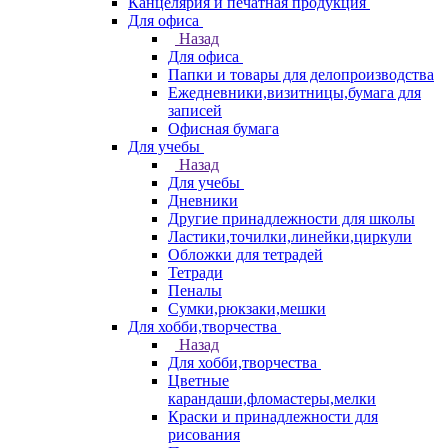
Канцелярия и печатная продукция
Для офиса
Назад
Для офиса
Папки и товары для делопроизводства
Ежедневники,визитницы,бумага для
записей
Офисная бумага
Для учебы
Назад
Для учебы
Дневники
Другие принадлежности для школы
Ластики,точилки,линейки,циркули
Обложки для тетрадей
Тетради
Пеналы
Сумки,рюкзаки,мешки
Для хобби,творчества
Назад
Для хобби,творчества
Цветные
карандаши,фломастеры,мелки
Краски и принадлежности для
рисования