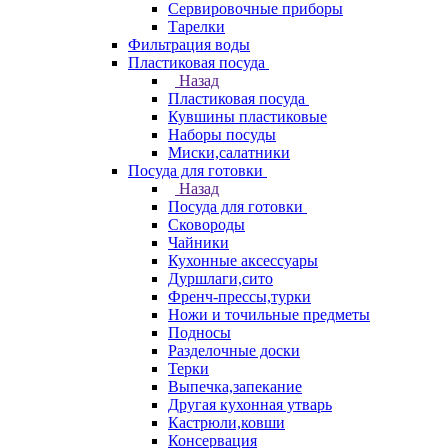
Сервировочные приборы
Тарелки
Фильтрация воды
Пластиковая посуда
Назад
Пластиковая посуда
Кувшины пластиковые
Наборы посуды
Миски,салатники
Посуда для готовки
Назад
Посуда для готовки
Сковороды
Чайники
Кухонные аксессуары
Дуршлаги,сито
Френч-прессы,турки
Ножи и точильные предметы
Подносы
Разделочные доски
Терки
Выпечка,запекание
Другая кухонная утварь
Кастрюли,ковши
Консервация