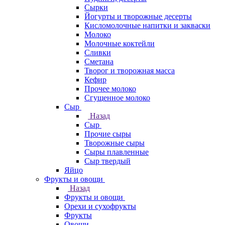
Сырки
Йогурты и творожные десерты
Кисломолочные напитки и закваски
Молоко
Молочные коктейли
Сливки
Сметана
Творог и творожная масса
Кефир
Прочее молоко
Сгущенное молоко
Сыр
Назад
Сыр
Прочие сыры
Творожные сыры
Сыры плавленные
Сыр твердый
Яйцо
Фрукты и овощи
Назад
Фрукты и овощи
Орехи и сухофрукты
Фрукты
Овощи