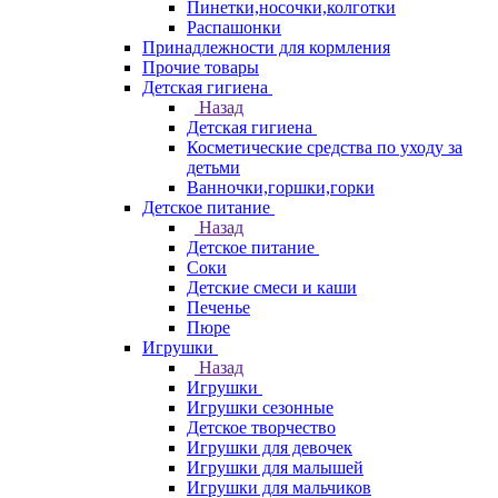
Пинетки,носочки,колготки
Распашонки
Принадлежности для кормления
Прочие товары
Детская гигиена
Назад
Детская гигиена
Косметические средства по уходу за
детьми
Ванночки,горшки,горки
Детское питание
Назад
Детское питание
Соки
Детские смеси и каши
Печенье
Пюре
Игрушки
Назад
Игрушки
Игрушки сезонные
Детское творчество
Игрушки для девочек
Игрушки для малышей
Игрушки для мальчиков