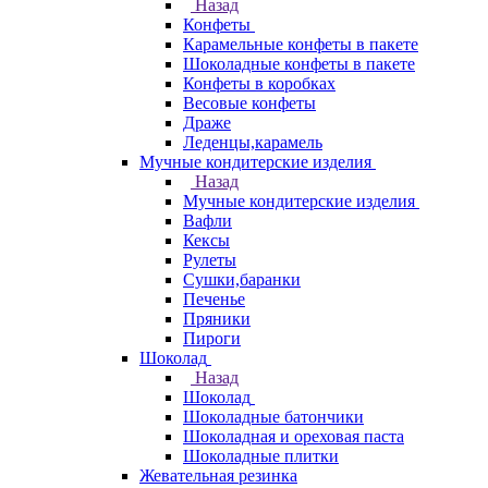
Назад
Конфеты
Карамельные конфеты в пакете
Шоколадные конфеты в пакете
Конфеты в коробках
Весовые конфеты
Драже
Леденцы,карамель
Мучные кондитерские изделия
Назад
Мучные кондитерские изделия
Вафли
Кексы
Рулеты
Сушки,баранки
Печенье
Пряники
Пироги
Шоколад
Назад
Шоколад
Шоколадные батончики
Шоколадная и ореховая паста
Шоколадные плитки
Жевательная резинка