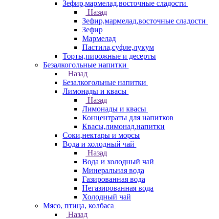
Зефир,мармелад,восточные сладости
Назад
Зефир,мармелад,восточные сладости
Зефир
Мармелад
Пастила,суфле,лукум
Торты,пирожные и десерты
Безалкогольные напитки
Назад
Безалкогольные напитки
Лимонады и квасы
Назад
Лимонады и квасы
Концентраты для напитков
Квасы,лимонад,напитки
Соки,нектары и морсы
Вода и холодный чай
Назад
Вода и холодный чай
Минеральная вода
Газированная вода
Негазированная вода
Холодный чай
Мясо, птица, колбаса
Назад