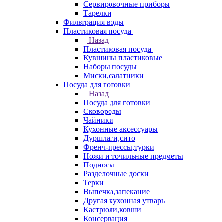
Сервировочные приборы
Тарелки
Фильтрация воды
Пластиковая посуда
Назад
Пластиковая посуда
Кувшины пластиковые
Наборы посуды
Миски,салатники
Посуда для готовки
Назад
Посуда для готовки
Сковороды
Чайники
Кухонные аксессуары
Дуршлаги,сито
Френч-прессы,турки
Ножи и точильные предметы
Подносы
Разделочные доски
Терки
Выпечка,запекание
Другая кухонная утварь
Кастрюли,ковши
Консервация