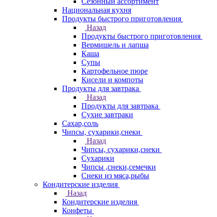
Сезонный ассортимент
Национальная кухня
Продукты быстрого приготовления
Назад
Продукты быстрого приготовления
Вермишель и лапша
Каша
Супы
Картофельное пюре
Кисели и компоты
Продукты для завтрака
Назад
Продукты для завтрака
Сухие завтраки
Сахар,соль
Чипсы, сухарики,снеки
Назад
Чипсы, сухарики,снеки
Сухарики
Чипсы ,снеки,семечки
Снеки из мяса,рыбы
Кондитерские изделия
Назад
Кондитерские изделия
Конфеты