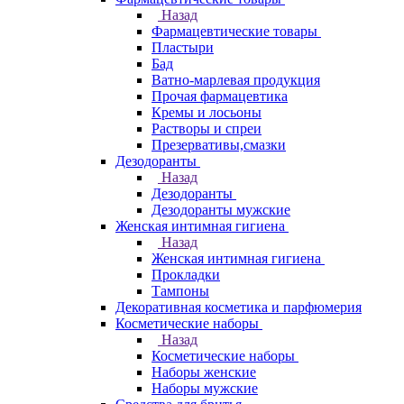
Назад
Фармацевтические товары
Пластыри
Бад
Ватно-марлевая продукция
Прочая фармацевтика
Кремы и лосьоны
Растворы и спреи
Презервативы,смазки
Дезодоранты
Назад
Дезодоранты
Дезодоранты мужские
Женская интимная гигиена
Назад
Женская интимная гигиена
Прокладки
Тампоны
Декоративная косметика и парфюмерия
Косметические наборы
Назад
Косметические наборы
Наборы женские
Наборы мужские