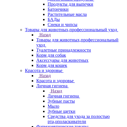
Продукты для выпечки
Батончики
Растительные масла
БАДы
Снеки и чипсы
Товары для животных,профессиональный уход
Назад
Товары для животных,профессиональный
уход
Туалетные принадлежности
Корм для собак
Аксессуары для животных
Корм для кошек
Красота и здоровье
Назад
Красота и здоровье
Личная гигиена
Назад
Личная гигиена
Зубные пасты
Мыло
Зубные щетки
Средства для ухода за полостью
рта,ополаскиватели
Фармацевтические товары