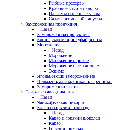
Рыбные пресервы
Крабовое мясо и палочки
Паштеты и рыбные масла
Салаты из моской капусты
Замороженная продукция
Назад
Замороженная продукция
Блины,сырники,полуфабрикаты
Мороженое
Назад
Мороженое
Мороженое в рожке
Мороженое в стаканчике
Эскимо
Ягоды,овощи замороженные
Пельмени,манты,хинкали,варенники
Замороженное тесто
Чай,кофе,какао,цикорий
Назад
Чай,кофе,какао,цикорий
Какао и горячий шоколад
Назад
Какао и горячий шоколад
Какао
Горячий шоколад