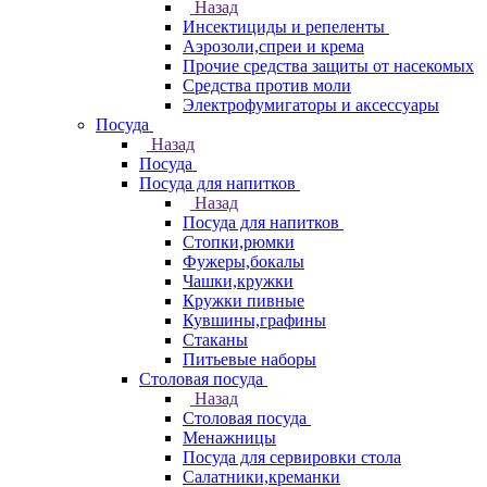
Назад
Инсектициды и репеленты
Аэрозоли,спреи и крема
Прочие средства защиты от насекомых
Средства против моли
Электрофумигаторы и аксессуары
Посуда
Назад
Посуда
Посуда для напитков
Назад
Посуда для напитков
Стопки,рюмки
Фужеры,бокалы
Чашки,кружки
Кружки пивные
Кувшины,графины
Стаканы
Питьевые наборы
Столовая посуда
Назад
Столовая посуда
Менажницы
Посуда для сервировки стола
Салатники,креманки