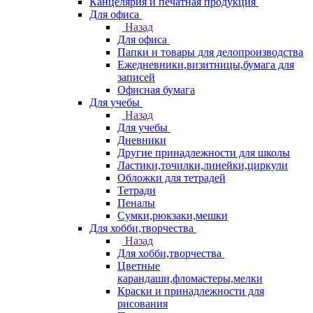
Канцелярия и печатная продукция
Для офиса
Назад
Для офиса
Папки и товары для делопроизводства
Ежедневники,визитницы,бумага для
записей
Офисная бумага
Для учебы
Назад
Для учебы
Дневники
Другие принадлежности для школы
Ластики,точилки,линейки,циркули
Обложки для тетрадей
Тетради
Пеналы
Сумки,рюкзаки,мешки
Для хобби,творчества
Назад
Для хобби,творчества
Цветные
карандаши,фломастеры,мелки
Краски и принадлежности для
рисования