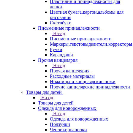
Пластилин и принадлежности для
лепки
Цветная бумага,картон,альбомы для
рисования
Скетчбуки
Письменные принадлежности
Назад
Письменные принадлежности
Маркеры,текстовыделители,корректоры
Ручки
Карандаши
Прочая канцелярия
Назад
Прочая канцелярия
Расходные материалы
Ножницы и канцелярские ножи
Прочие канцелярские принадлежности
Товары для детей
Назад
Товары для детей
Одежда для новорожденных
Назад
Одежда для новорожденных
Ползунки
Чепчики,шапочки