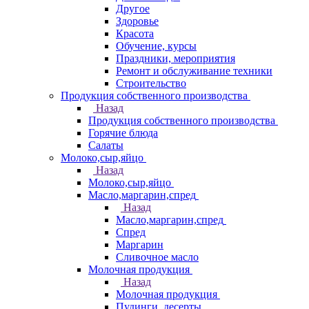
Другое
Здоровье
Красота
Обучение, курсы
Праздники, мероприятия
Ремонт и обслуживание техники
Строительство
Продукция собственного производства
Назад
Продукция собственного производства
Горячие блюда
Салаты
Молоко,сыр,яйцо
Назад
Молоко,сыр,яйцо
Масло,маргарин,спред
Назад
Масло,маргарин,спред
Спред
Маргарин
Сливочное масло
Молочная продукция
Назад
Молочная продукция
Пудинги, десерты