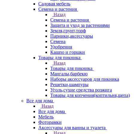
Садовая мебель
Семена и растения
Назад
Семена и растения
Защита и уход за растениями
Земля,грунт,торф
Парники,аксессуары
Семена
Удобрения
Кашпо и горшки
Товары для пикника
Назад
Товары для пикника
Мангалы,барбекю
Наборы аксессуаров для пикника
Решетки,шампуры
Уголь,сухие средства розжига
Товары для копчения(коптильня,щепа)
Все для дома
Назад
Все для дома
Мебель
Фоторамки
Аксессуары для ванны и туалета
Назад