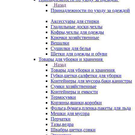
Назад
Принадлежности по уходу за одеждой
Аксессуары для стирки
Гладильные доски,чехлы
Кофры,чехлы для одежды
Крючки хозяйственные
Вешалки
Сушилки для белья
Щетки для одежды и обуви
Товары для уборки и хранения
Назад
Товары для уборки и хранения
Губки,щетки,салфетки для уборки
Контейнеры для мусора,баки,канистры
Сумки хозяйственные
Контейнеры и емкости
Термосумки
Корзины,ящики,коробки
Фольга,бумага,пленка,пакеты для льда
Мешки для мусора
Перчатки
Тазы,ведра
Швабры,щетки,совки