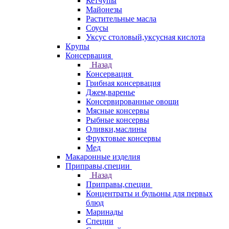
Кетчупы
Майонезы
Растительные масла
Соусы
Уксус столовый,уксусная кислота
Крупы
Консервация
Назад
Консервация
Грибная консервация
Джем,варенье
Консервированные овощи
Мясные консервы
Рыбные консервы
Оливки,маслины
Фруктовые консервы
Мед
Макаронные изделия
Приправы,специи
Назад
Приправы,специи
Концентраты и бульоны для первых
блюд
Маринады
Специи