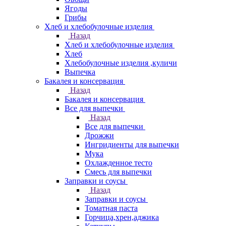
Ягоды
Грибы
Хлеб и хлебобулочные изделия
Назад
Хлеб и хлебобулочные изделия
Хлеб
Хлебобулочные изделия ,куличи
Выпечка
Бакалея и консервация
Назад
Бакалея и консервация
Все для выпечки
Назад
Все для выпечки
Дрожжи
Ингридиенты для выпечки
Мука
Охлажденное тесто
Смесь для выпечки
Заправки и соусы
Назад
Заправки и соусы
Томатная паста
Горчица,хрен,аджика