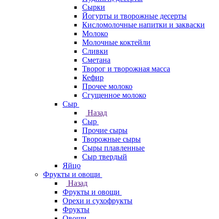
Сырки
Йогурты и творожные десерты
Кисломолочные напитки и закваски
Молоко
Молочные коктейли
Сливки
Сметана
Творог и творожная масса
Кефир
Прочее молоко
Сгущенное молоко
Сыр
Назад
Сыр
Прочие сыры
Творожные сыры
Сыры плавленные
Сыр твердый
Яйцо
Фрукты и овощи
Назад
Фрукты и овощи
Орехи и сухофрукты
Фрукты
Овощи