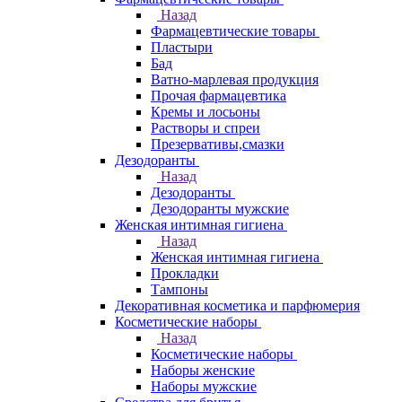
Назад
Фармацевтические товары
Пластыри
Бад
Ватно-марлевая продукция
Прочая фармацевтика
Кремы и лосьоны
Растворы и спреи
Презервативы,смазки
Дезодоранты
Назад
Дезодоранты
Дезодоранты мужские
Женская интимная гигиена
Назад
Женская интимная гигиена
Прокладки
Тампоны
Декоративная косметика и парфюмерия
Косметические наборы
Назад
Косметические наборы
Наборы женские
Наборы мужские