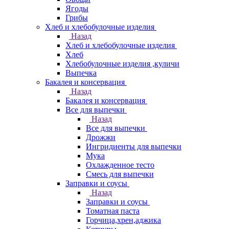
Ягоды
Грибы
Хлеб и хлебобулочные изделия
Назад
Хлеб и хлебобулочные изделия
Хлеб
Хлебобулочные изделия ,куличи
Выпечка
Бакалея и консервация
Назад
Бакалея и консервация
Все для выпечки
Назад
Все для выпечки
Дрожжи
Ингридиенты для выпечки
Мука
Охлажденное тесто
Смесь для выпечки
Заправки и соусы
Назад
Заправки и соусы
Томатная паста
Горчица,хрен,аджика