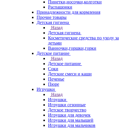
Пинетки,носочки,колготки
Распашонки
Принадлежности для кормления
Прочие товары
Детская гигиена
Назад
Детская гигиена
Косметические средства по уходу за
детьми
Ванночки,горшки,горки
Детское питание
Назад
Детское питание
Соки
Детские смеси и каши
Печенье
Пюре
Игрушки
Назад
Игрушки
Игрушки сезонные
Детское творчество
Игрушки для девочек
Игрушки для малышей
Игрушки для мальчиков