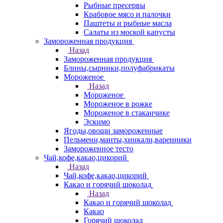
Рыбные пресервы
Крабовое мясо и палочки
Паштеты и рыбные масла
Салаты из моской капусты
Замороженная продукция
Назад
Замороженная продукция
Блины,сырники,полуфабрикаты
Мороженое
Назад
Мороженое
Мороженое в рожке
Мороженое в стаканчике
Эскимо
Ягоды,овощи замороженные
Пельмени,манты,хинкали,варенники
Замороженное тесто
Чай,кофе,какао,цикорий
Назад
Чай,кофе,какао,цикорий
Какао и горячий шоколад
Назад
Какао и горячий шоколад
Какао
Горячий шоколад