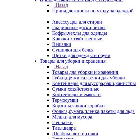
Назад
Принадлежности по уходу за одеждой
Аксессуары для стирки
Гладильные доски,чехлы
Кофры,чехлы для одежды
Крючки хозяйственные
Вешалки
Сушилки для белья
Щетки для одежды и обуви
Товары для уборки и хранения
Назад
Товары для уборки и хранения
Губки,щетки,салфетки для уборки
Контейнеры для мусора,баки,канистры
Сумки хозяйственные
Контейнеры и емкости
Термосумки
Корзины,ящики,коробки
Фольга,бумага,пленка,пакеты для льда
Мешки для мусора
Перчатки
Тазы,ведра
Швабры,щетки,совки