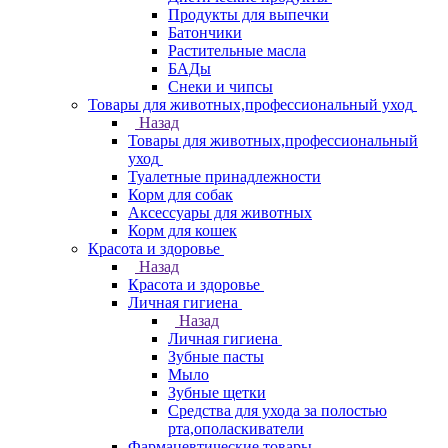
Продукты для выпечки
Батончики
Растительные масла
БАДы
Снеки и чипсы
Товары для животных,профессиональный уход
Назад
Товары для животных,профессиональный
уход
Туалетные принадлежности
Корм для собак
Аксессуары для животных
Корм для кошек
Красота и здоровье
Назад
Красота и здоровье
Личная гигиена
Назад
Личная гигиена
Зубные пасты
Мыло
Зубные щетки
Средства для ухода за полостью
рта,ополаскиватели
Фармацевтические товары