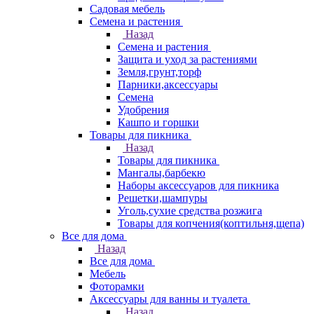
Садовая мебель
Семена и растения
Назад
Семена и растения
Защита и уход за растениями
Земля,грунт,торф
Парники,аксессуары
Семена
Удобрения
Кашпо и горшки
Товары для пикника
Назад
Товары для пикника
Мангалы,барбекю
Наборы аксессуаров для пикника
Решетки,шампуры
Уголь,сухие средства розжига
Товары для копчения(коптильня,щепа)
Все для дома
Назад
Все для дома
Мебель
Фоторамки
Аксессуары для ванны и туалета
Назад