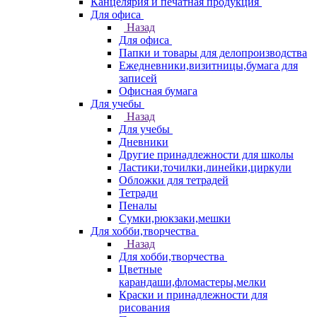
Канцелярия и печатная продукция
Для офиса
Назад
Для офиса
Папки и товары для делопроизводства
Ежедневники,визитницы,бумага для
записей
Офисная бумага
Для учебы
Назад
Для учебы
Дневники
Другие принадлежности для школы
Ластики,точилки,линейки,циркули
Обложки для тетрадей
Тетради
Пеналы
Сумки,рюкзаки,мешки
Для хобби,творчества
Назад
Для хобби,творчества
Цветные
карандаши,фломастеры,мелки
Краски и принадлежности для
рисования