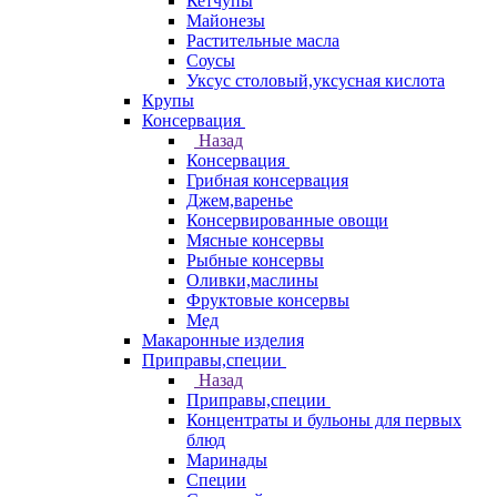
Кетчупы
Майонезы
Растительные масла
Соусы
Уксус столовый,уксусная кислота
Крупы
Консервация
Назад
Консервация
Грибная консервация
Джем,варенье
Консервированные овощи
Мясные консервы
Рыбные консервы
Оливки,маслины
Фруктовые консервы
Мед
Макаронные изделия
Приправы,специи
Назад
Приправы,специи
Концентраты и бульоны для первых
блюд
Маринады
Специи