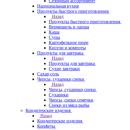
Сезонный ассортимент
Национальная кухня
Продукты быстрого приготовления
Назад
Продукты быстрого приготовления
Вермишель и лапша
Каша
Супы
Картофельное пюре
Кисели и компоты
Продукты для завтрака
Назад
Продукты для завтрака
Сухие завтраки
Сахар,соль
Чипсы, сухарики,снеки
Назад
Чипсы, сухарики,снеки
Сухарики
Чипсы ,снеки,семечки
Снеки из мяса,рыбы
Кондитерские изделия
Назад
Кондитерские изделия
Конфеты