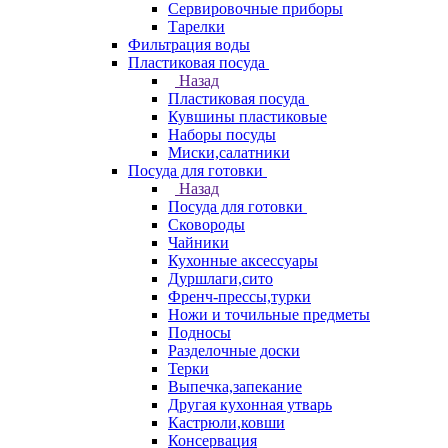
Сервировочные приборы
Тарелки
Фильтрация воды
Пластиковая посуда
Назад
Пластиковая посуда
Кувшины пластиковые
Наборы посуды
Миски,салатники
Посуда для готовки
Назад
Посуда для готовки
Сковороды
Чайники
Кухонные аксессуары
Дуршлаги,сито
Френч-прессы,турки
Ножи и точильные предметы
Подносы
Разделочные доски
Терки
Выпечка,запекание
Другая кухонная утварь
Кастрюли,ковши
Консервация