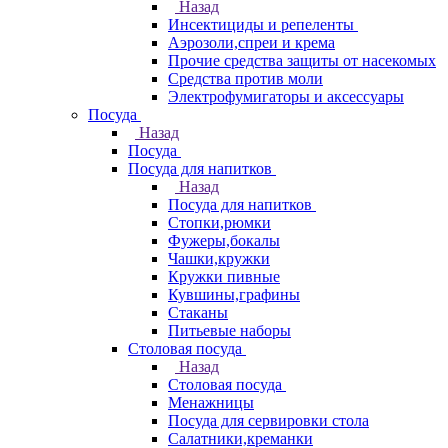
Назад
Инсектициды и репеленты
Аэрозоли,спреи и крема
Прочие средства защиты от насекомых
Средства против моли
Электрофумигаторы и аксессуары
Посуда
Назад
Посуда
Посуда для напитков
Назад
Посуда для напитков
Стопки,рюмки
Фужеры,бокалы
Чашки,кружки
Кружки пивные
Кувшины,графины
Стаканы
Питьевые наборы
Столовая посуда
Назад
Столовая посуда
Менажницы
Посуда для сервировки стола
Салатники,креманки