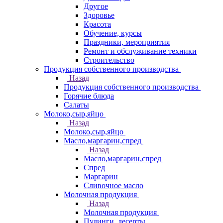
Другое
Здоровье
Красота
Обучение, курсы
Праздники, мероприятия
Ремонт и обслуживание техники
Строительство
Продукция собственного производства
Назад
Продукция собственного производства
Горячие блюда
Салаты
Молоко,сыр,яйцо
Назад
Молоко,сыр,яйцо
Масло,маргарин,спред
Назад
Масло,маргарин,спред
Спред
Маргарин
Сливочное масло
Молочная продукция
Назад
Молочная продукция
Пудинги, десерты