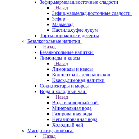
Зефир,мармелад,восточные сладости
Назад
Зефир,мармелад,восточные сладости
Зефир
Мармелад
Пастила,суфле,лукум
Торты,пирожные и десерты
Безалкогольные напитки
Назад
Безалкогольные напитки
Лимонады и квасы
Назад
Лимонады и квасы
Концентраты для напитков
Квасы,лимонад,напитки
Соки,нектары и морсы
Вода и холодный чай
Назад
Вода и холодный чай
Минеральная вода
Газированная вода
Негазированная вода
Холодный чай
Мясо, птица, колбаса
Назад