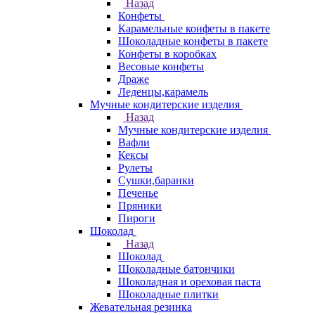
Назад
Конфеты
Карамельные конфеты в пакете
Шоколадные конфеты в пакете
Конфеты в коробках
Весовые конфеты
Драже
Леденцы,карамель
Мучные кондитерские изделия
Назад
Мучные кондитерские изделия
Вафли
Кексы
Рулеты
Сушки,баранки
Печенье
Пряники
Пироги
Шоколад
Назад
Шоколад
Шоколадные батончики
Шоколадная и ореховая паста
Шоколадные плитки
Жевательная резинка