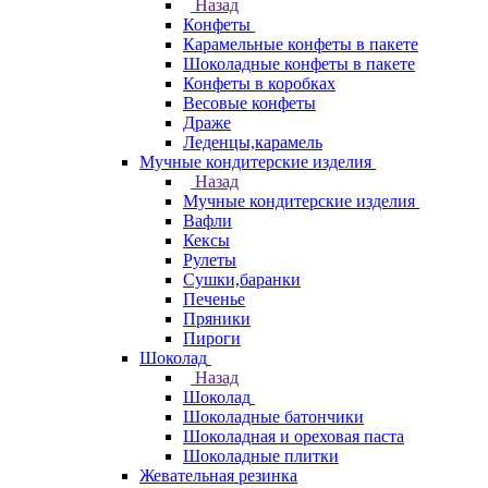
Назад
Конфеты
Карамельные конфеты в пакете
Шоколадные конфеты в пакете
Конфеты в коробках
Весовые конфеты
Драже
Леденцы,карамель
Мучные кондитерские изделия
Назад
Мучные кондитерские изделия
Вафли
Кексы
Рулеты
Сушки,баранки
Печенье
Пряники
Пироги
Шоколад
Назад
Шоколад
Шоколадные батончики
Шоколадная и ореховая паста
Шоколадные плитки
Жевательная резинка