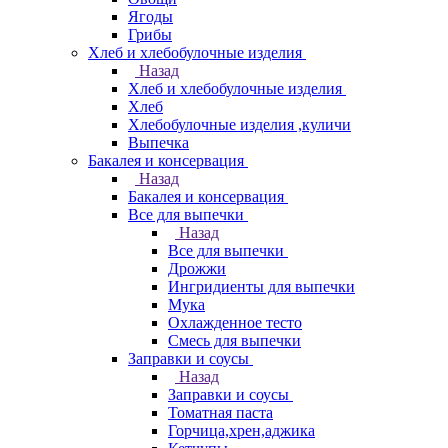
Ягоды
Грибы
Хлеб и хлебобулочные изделия
Назад
Хлеб и хлебобулочные изделия
Хлеб
Хлебобулочные изделия ,куличи
Выпечка
Бакалея и консервация
Назад
Бакалея и консервация
Все для выпечки
Назад
Все для выпечки
Дрожжи
Ингридиенты для выпечки
Мука
Охлажденное тесто
Смесь для выпечки
Заправки и соусы
Назад
Заправки и соусы
Томатная паста
Горчица,хрен,аджика