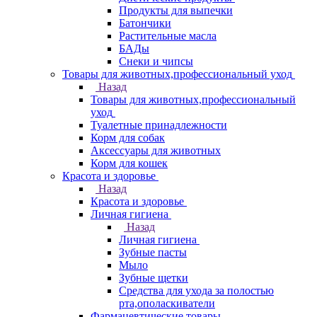
Продукты для выпечки
Батончики
Растительные масла
БАДы
Снеки и чипсы
Товары для животных,профессиональный уход
Назад
Товары для животных,профессиональный
уход
Туалетные принадлежности
Корм для собак
Аксессуары для животных
Корм для кошек
Красота и здоровье
Назад
Красота и здоровье
Личная гигиена
Назад
Личная гигиена
Зубные пасты
Мыло
Зубные щетки
Средства для ухода за полостью
рта,ополаскиватели
Фармацевтические товары