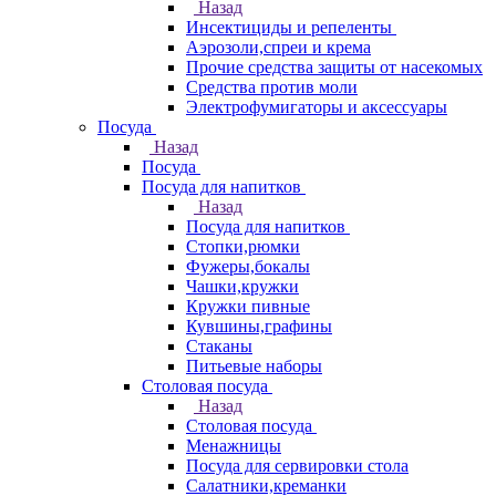
Назад
Инсектициды и репеленты
Аэрозоли,спреи и крема
Прочие средства защиты от насекомых
Средства против моли
Электрофумигаторы и аксессуары
Посуда
Назад
Посуда
Посуда для напитков
Назад
Посуда для напитков
Стопки,рюмки
Фужеры,бокалы
Чашки,кружки
Кружки пивные
Кувшины,графины
Стаканы
Питьевые наборы
Столовая посуда
Назад
Столовая посуда
Менажницы
Посуда для сервировки стола
Салатники,креманки