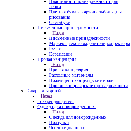
Пластилин и принадлежности для
лепки
Цветная бумага,картон,альбомы для
рисования
Скетчбуки
Письменные принадлежности
Назад
Письменные принадлежности
Маркеры,текстовыделители,корректоры
Ручки
Карандаши
Прочая канцелярия
Назад
Прочая канцелярия
Расходные материалы
Ножницы и канцелярские ножи
Прочие канцелярские принадлежности
Товары для детей
Назад
Товары для детей
Одежда для новорожденных
Назад
Одежда для новорожденных
Ползунки
Чепчики,шапочки