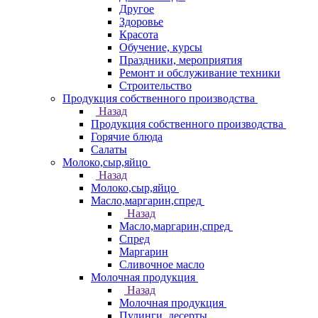
Другое
Здоровье
Красота
Обучение, курсы
Праздники, мероприятия
Ремонт и обслуживание техники
Строительство
Продукция собственного производства
Назад
Продукция собственного производства
Горячие блюда
Салаты
Молоко,сыр,яйцо
Назад
Молоко,сыр,яйцо
Масло,маргарин,спред
Назад
Масло,маргарин,спред
Спред
Маргарин
Сливочное масло
Молочная продукция
Назад
Молочная продукция
Пудинги, десерты