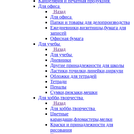
Канцелярия и печатная продукция
Для офиса
Назад
Для офиса
Папки и товары для делопроизводства
Ежедневники,визитницы,бумага для
записей
Офисная бумага
Для учебы
Назад
Для учебы
Дневники
Другие принадлежности для школы
Ластики,точилки,линейки,циркули
Обложки для тетрадей
Тетради
Пеналы
Сумки,рюкзаки,мешки
Для хобби,творчества
Назад
Для хобби,творчества
Цветные
карандаши,фломастеры,мелки
Краски и принадлежности для
рисования