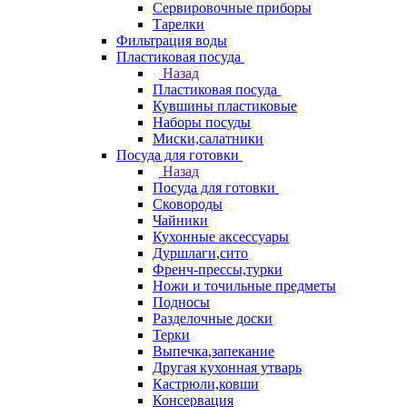
Сервировочные приборы
Тарелки
Фильтрация воды
Пластиковая посуда
Назад
Пластиковая посуда
Кувшины пластиковые
Наборы посуды
Миски,салатники
Посуда для готовки
Назад
Посуда для готовки
Сковороды
Чайники
Кухонные аксессуары
Дуршлаги,сито
Френч-прессы,турки
Ножи и точильные предметы
Подносы
Разделочные доски
Терки
Выпечка,запекание
Другая кухонная утварь
Кастрюли,ковши
Консервация