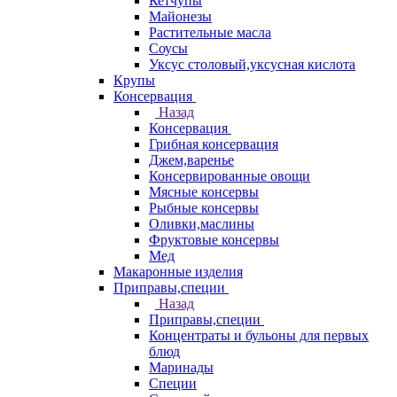
Кетчупы
Майонезы
Растительные масла
Соусы
Уксус столовый,уксусная кислота
Крупы
Консервация
Назад
Консервация
Грибная консервация
Джем,варенье
Консервированные овощи
Мясные консервы
Рыбные консервы
Оливки,маслины
Фруктовые консервы
Мед
Макаронные изделия
Приправы,специи
Назад
Приправы,специи
Концентраты и бульоны для первых
блюд
Маринады
Специи