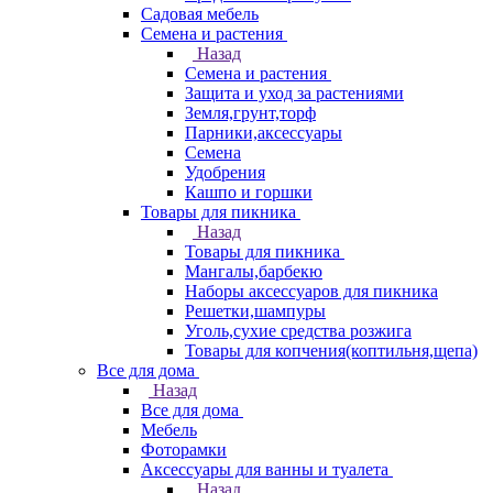
Садовая мебель
Семена и растения
Назад
Семена и растения
Защита и уход за растениями
Земля,грунт,торф
Парники,аксессуары
Семена
Удобрения
Кашпо и горшки
Товары для пикника
Назад
Товары для пикника
Мангалы,барбекю
Наборы аксессуаров для пикника
Решетки,шампуры
Уголь,сухие средства розжига
Товары для копчения(коптильня,щепа)
Все для дома
Назад
Все для дома
Мебель
Фоторамки
Аксессуары для ванны и туалета
Назад