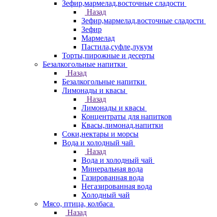
Зефир,мармелад,восточные сладости
Назад
Зефир,мармелад,восточные сладости
Зефир
Мармелад
Пастила,суфле,лукум
Торты,пирожные и десерты
Безалкогольные напитки
Назад
Безалкогольные напитки
Лимонады и квасы
Назад
Лимонады и квасы
Концентраты для напитков
Квасы,лимонад,напитки
Соки,нектары и морсы
Вода и холодный чай
Назад
Вода и холодный чай
Минеральная вода
Газированная вода
Негазированная вода
Холодный чай
Мясо, птица, колбаса
Назад