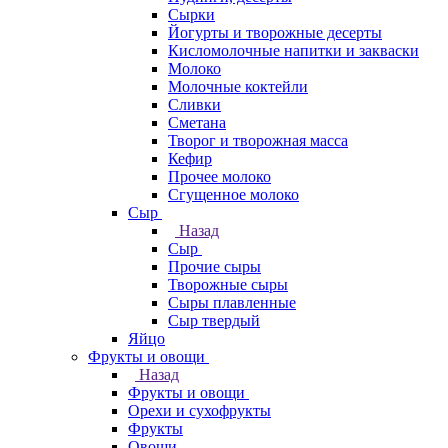
Сырки
Йогурты и творожные десерты
Кисломолочные напитки и закваски
Молоко
Молочные коктейли
Сливки
Сметана
Творог и творожная масса
Кефир
Прочее молоко
Сгущенное молоко
Сыр
Назад
Сыр
Прочие сыры
Творожные сыры
Сыры плавленные
Сыр твердый
Яйцо
Фрукты и овощи
Назад
Фрукты и овощи
Орехи и сухофрукты
Фрукты
Овощи