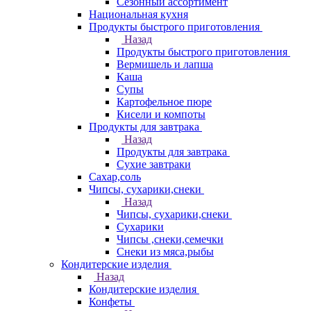
Сезонный ассортимент
Национальная кухня
Продукты быстрого приготовления
Назад
Продукты быстрого приготовления
Вермишель и лапша
Каша
Супы
Картофельное пюре
Кисели и компоты
Продукты для завтрака
Назад
Продукты для завтрака
Сухие завтраки
Сахар,соль
Чипсы, сухарики,снеки
Назад
Чипсы, сухарики,снеки
Сухарики
Чипсы ,снеки,семечки
Снеки из мяса,рыбы
Кондитерские изделия
Назад
Кондитерские изделия
Конфеты