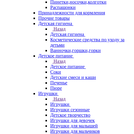
Пинетки,носочки,колготки
Распашонки
Принадлежности для кормления
Прочие товары
Детская гигиена
Назад
Детская гигиена
Косметические средства по уходу за
детьми
Ванночки,горшки,горки
Детское питание
Назад
Детское питание
Соки
Детские смеси и каши
Печенье
Пюре
Игрушки
Назад
Игрушки
Игрушки сезонные
Детское творчество
Игрушки для девочек
Игрушки для малышей
Игрушки для мальчиков