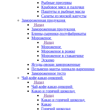
Рыбные пресервы
Крабовое мясо и палочки
Паштеты и рыбные масла
Салаты из моской капусты
Замороженная продукция
Назад
Замороженная продукция
Блины,сырники,полуфабрикаты
Мороженое
Назад
Мороженое
Мороженое в рожке
Мороженое в стаканчике
Эскимо
Ягоды,овощи замороженные
Пельмени,манты,хинкали,варенники
Замороженное тесто
Чай,кофе,какао,цикорий
Назад
Чай,кофе,какао,цикорий
Какао и горячий шоколад
Назад
Какао и горячий шоколад
Какао
Горячий шоколад