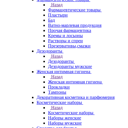
Назад
Фармацевтические товары
Пластыри
Бад
Ватно-марлевая продукция
Прочая фармацевтика
Кремы и лосьоны
Растворы и спреи
Презервативы,смазки
Дезодоранты
Назад
Дезодоранты
Дезодоранты мужские
Женская интимная гигиена
Назад
Женская интимная гигиена
Прокладки
Тампоны
Декоративная косметика и парфюмерия
Косметические наборы
Назад
Косметические наборы
Наборы женские
Наборы мужские