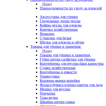
Назад
Принадлежности по уходу за одеждой
Аксессуары для стирки
Гладильные доски,чехлы
Кофры,чехлы для одежды
Крючки хозяйственные
Вешалки
Сушилки для белья
Щетки для одежды и обуви
Товары для уборки и хранения
Назад
Товары для уборки и хранения
Губки,щетки,салфетки для уборки
Контейнеры для мусора,баки,канистры
Сумки хозяйственные
Контейнеры и емкости
Термосумки
Корзины,ящики,коробки
Фольга,бумага,пленка,пакеты для льда
Мешки для мусора
Перчатки
Тазы,ведра
Швабры,щетки,совки