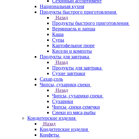
Сезонный ассортимент
Национальная кухня
Продукты быстрого приготовления
Назад
Продукты быстрого приготовления
Вермишель и лапша
Каша
Супы
Картофельное пюре
Кисели и компоты
Продукты для завтрака
Назад
Продукты для завтрака
Сухие завтраки
Сахар,соль
Чипсы, сухарики,снеки
Назад
Чипсы, сухарики,снеки
Сухарики
Чипсы ,снеки,семечки
Снеки из мяса,рыбы
Кондитерские изделия
Назад
Кондитерские изделия
Конфеты