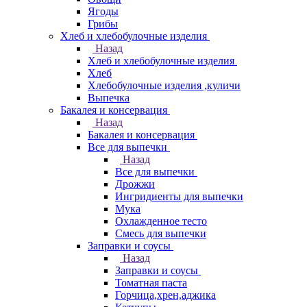
Ягоды
Грибы
Хлеб и хлебобулочные изделия
Назад
Хлеб и хлебобулочные изделия
Хлеб
Хлебобулочные изделия ,куличи
Выпечка
Бакалея и консервация
Назад
Бакалея и консервация
Все для выпечки
Назад
Все для выпечки
Дрожжи
Ингридиенты для выпечки
Мука
Охлажденное тесто
Смесь для выпечки
Заправки и соусы
Назад
Заправки и соусы
Томатная паста
Горчица,хрен,аджика