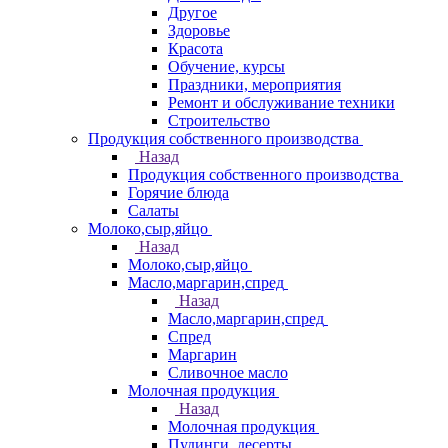
Другое
Здоровье
Красота
Обучение, курсы
Праздники, мероприятия
Ремонт и обслуживание техники
Строительство
Продукция собственного производства
Назад
Продукция собственного производства
Горячие блюда
Салаты
Молоко,сыр,яйцо
Назад
Молоко,сыр,яйцо
Масло,маргарин,спред
Назад
Масло,маргарин,спред
Спред
Маргарин
Сливочное масло
Молочная продукция
Назад
Молочная продукция
Пудинги, десерты