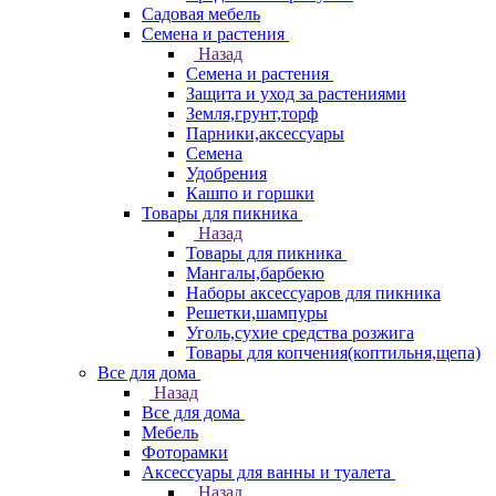
Садовая мебель
Семена и растения
Назад
Семена и растения
Защита и уход за растениями
Земля,грунт,торф
Парники,аксессуары
Семена
Удобрения
Кашпо и горшки
Товары для пикника
Назад
Товары для пикника
Мангалы,барбекю
Наборы аксессуаров для пикника
Решетки,шампуры
Уголь,сухие средства розжига
Товары для копчения(коптильня,щепа)
Все для дома
Назад
Все для дома
Мебель
Фоторамки
Аксессуары для ванны и туалета
Назад