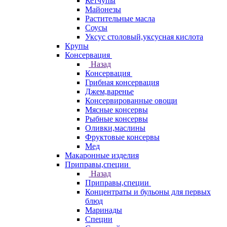
Кетчупы
Майонезы
Растительные масла
Соусы
Уксус столовый,уксусная кислота
Крупы
Консервация
Назад
Консервация
Грибная консервация
Джем,варенье
Консервированные овощи
Мясные консервы
Рыбные консервы
Оливки,маслины
Фруктовые консервы
Мед
Макаронные изделия
Приправы,специи
Назад
Приправы,специи
Концентраты и бульоны для первых
блюд
Маринады
Специи