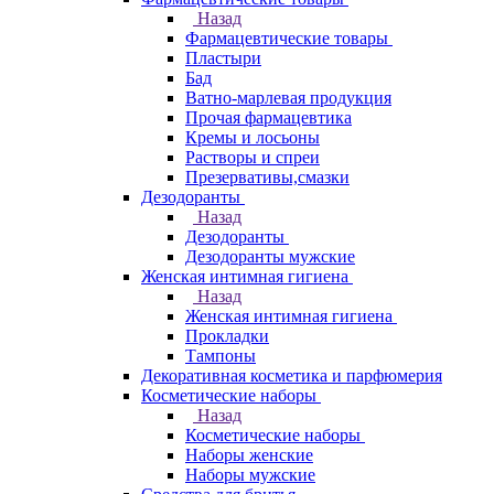
Назад
Фармацевтические товары
Пластыри
Бад
Ватно-марлевая продукция
Прочая фармацевтика
Кремы и лосьоны
Растворы и спреи
Презервативы,смазки
Дезодоранты
Назад
Дезодоранты
Дезодоранты мужские
Женская интимная гигиена
Назад
Женская интимная гигиена
Прокладки
Тампоны
Декоративная косметика и парфюмерия
Косметические наборы
Назад
Косметические наборы
Наборы женские
Наборы мужские