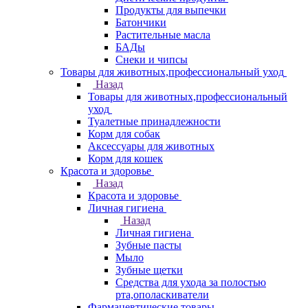
Продукты для выпечки
Батончики
Растительные масла
БАДы
Снеки и чипсы
Товары для животных,профессиональный уход
Назад
Товары для животных,профессиональный
уход
Туалетные принадлежности
Корм для собак
Аксессуары для животных
Корм для кошек
Красота и здоровье
Назад
Красота и здоровье
Личная гигиена
Назад
Личная гигиена
Зубные пасты
Мыло
Зубные щетки
Средства для ухода за полостью
рта,ополаскиватели
Фармацевтические товары