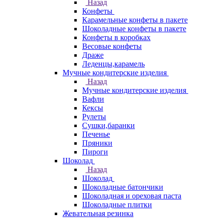
Назад
Конфеты
Карамельные конфеты в пакете
Шоколадные конфеты в пакете
Конфеты в коробках
Весовые конфеты
Драже
Леденцы,карамель
Мучные кондитерские изделия
Назад
Мучные кондитерские изделия
Вафли
Кексы
Рулеты
Сушки,баранки
Печенье
Пряники
Пироги
Шоколад
Назад
Шоколад
Шоколадные батончики
Шоколадная и ореховая паста
Шоколадные плитки
Жевательная резинка