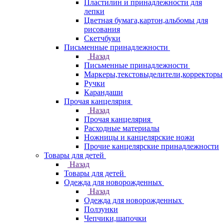
Пластилин и принадлежности для
лепки
Цветная бумага,картон,альбомы для
рисования
Скетчбуки
Письменные принадлежности
Назад
Письменные принадлежности
Маркеры,текстовыделители,корректоры
Ручки
Карандаши
Прочая канцелярия
Назад
Прочая канцелярия
Расходные материалы
Ножницы и канцелярские ножи
Прочие канцелярские принадлежности
Товары для детей
Назад
Товары для детей
Одежда для новорожденных
Назад
Одежда для новорожденных
Ползунки
Чепчики,шапочки