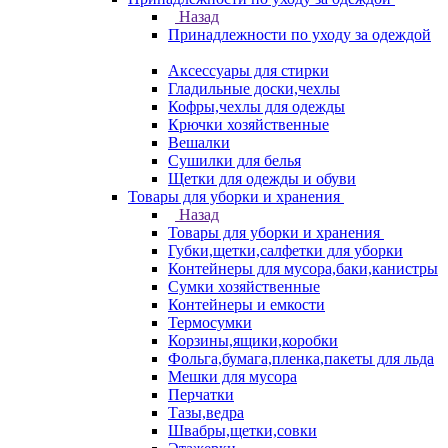
Назад
Принадлежности по уходу за одеждой
Аксессуары для стирки
Гладильные доски,чехлы
Кофры,чехлы для одежды
Крючки хозяйственные
Вешалки
Сушилки для белья
Щетки для одежды и обуви
Товары для уборки и хранения
Назад
Товары для уборки и хранения
Губки,щетки,салфетки для уборки
Контейнеры для мусора,баки,канистры
Сумки хозяйственные
Контейнеры и емкости
Термосумки
Корзины,ящики,коробки
Фольга,бумага,пленка,пакеты для льда
Мешки для мусора
Перчатки
Тазы,ведра
Швабры,щетки,совки