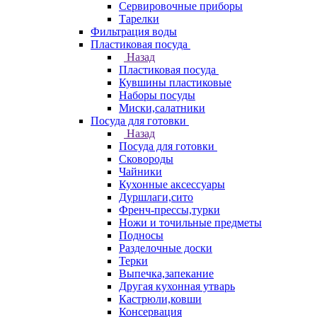
Сервировочные приборы
Тарелки
Фильтрация воды
Пластиковая посуда
Назад
Пластиковая посуда
Кувшины пластиковые
Наборы посуды
Миски,салатники
Посуда для готовки
Назад
Посуда для готовки
Сковороды
Чайники
Кухонные аксессуары
Дуршлаги,сито
Френч-прессы,турки
Ножи и точильные предметы
Подносы
Разделочные доски
Терки
Выпечка,запекание
Другая кухонная утварь
Кастрюли,ковши
Консервация