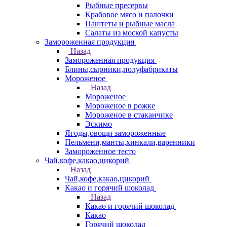
Рыбные пресервы
Крабовое мясо и палочки
Паштеты и рыбные масла
Салаты из моской капусты
Замороженная продукция
Назад
Замороженная продукция
Блины,сырники,полуфабрикаты
Мороженое
Назад
Мороженое
Мороженое в рожке
Мороженое в стаканчике
Эскимо
Ягоды,овощи замороженные
Пельмени,манты,хинкали,варенники
Замороженное тесто
Чай,кофе,какао,цикорий
Назад
Чай,кофе,какао,цикорий
Какао и горячий шоколад
Назад
Какао и горячий шоколад
Какао
Горячий шоколад