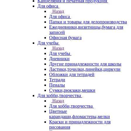
Канцелярия и печатная продукция
Для офиса
Назад
Для офиса
Папки и товары для делопроизводства
Ежедневники,визитницы,бумага для
записей
Офисная бумага
Для учебы
Назад
Для учебы
Дневники
Другие принадлежности для школы
Ластики,точилки,линейки,циркули
Обложки для тетрадей
Тетради
Пеналы
Сумки,рюкзаки,мешки
Для хобби,творчества
Назад
Для хобби,творчества
Цветные
карандаши,фломастеры,мелки
Краски и принадлежности для
рисования