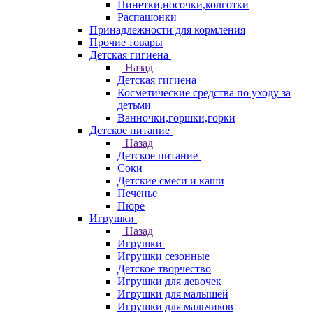
Пинетки,носочки,колготки
Распашонки
Принадлежности для кормления
Прочие товары
Детская гигиена
Назад
Детская гигиена
Косметические средства по уходу за
детьми
Ванночки,горшки,горки
Детское питание
Назад
Детское питание
Соки
Детские смеси и каши
Печенье
Пюре
Игрушки
Назад
Игрушки
Игрушки сезонные
Детское творчество
Игрушки для девочек
Игрушки для малышей
Игрушки для мальчиков