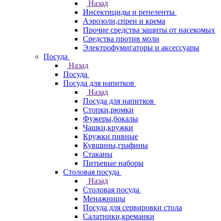
Назад
Инсектициды и репеленты
Аэрозоли,спреи и крема
Прочие средства защиты от насекомых
Средства против моли
Электрофумигаторы и аксессуары
Посуда
Назад
Посуда
Посуда для напитков
Назад
Посуда для напитков
Стопки,рюмки
Фужеры,бокалы
Чашки,кружки
Кружки пивные
Кувшины,графины
Стаканы
Питьевые наборы
Столовая посуда
Назад
Столовая посуда
Менажницы
Посуда для сервировки стола
Салатники,креманки