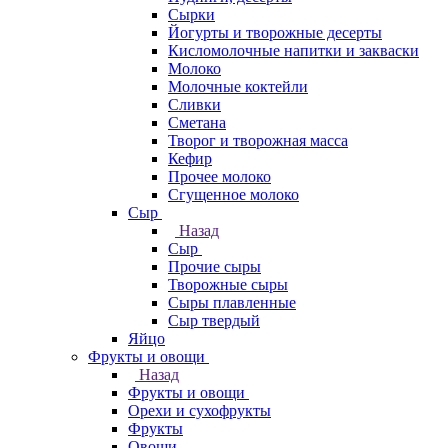
Сырки
Йогурты и творожные десерты
Кисломолочные напитки и закваски
Молоко
Молочные коктейли
Сливки
Сметана
Творог и творожная масса
Кефир
Прочее молоко
Сгущенное молоко
Сыр
Назад
Сыр
Прочие сыры
Творожные сыры
Сыры плавленные
Сыр твердый
Яйцо
Фрукты и овощи
Назад
Фрукты и овощи
Орехи и сухофрукты
Фрукты
Овощи