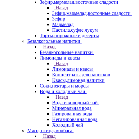
Зефир,мармелад,восточные сладости
Назад
Зефир,мармелад,восточные сладости
Зефир
Мармелад
Пастила,суфле,лукум
Торты,пирожные и десерты
Безалкогольные напитки
Назад
Безалкогольные напитки
Лимонады и квасы
Назад
Лимонады и квасы
Концентраты для напитков
Квасы,лимонад,напитки
Соки,нектары и морсы
Вода и холодный чай
Назад
Вода и холодный чай
Минеральная вода
Газированная вода
Негазированная вода
Холодный чай
Мясо, птица, колбаса
Назад