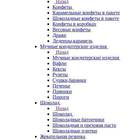
Назад
Конфеты
Карамельные конфеты в пакете
Шоколадные конфеты в пакете
Конфеты в коробках
Весовые конфеты
Драже
Леденцы,карамель
Мучные кондитерские изделия
Назад
Мучные кондитерские изделия
Вафли
Кексы
Рулеты
Сушки,баранки
Печенье
Пряники
Пироги
Шоколад
Назад
Шоколад
Шоколадные батончики
Шоколадная и ореховая паста
Шоколадные плитки
Жевательная резинка