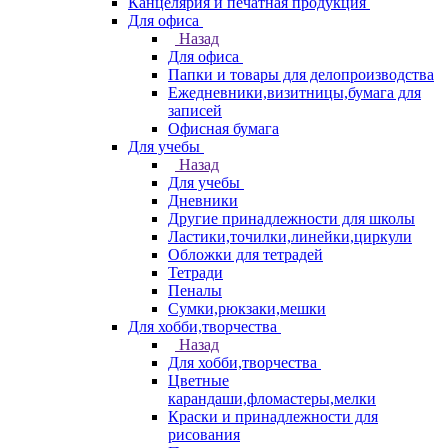
Канцелярия и печатная продукция
Для офиса
Назад
Для офиса
Папки и товары для делопроизводства
Ежедневники,визитницы,бумага для
записей
Офисная бумага
Для учебы
Назад
Для учебы
Дневники
Другие принадлежности для школы
Ластики,точилки,линейки,циркули
Обложки для тетрадей
Тетради
Пеналы
Сумки,рюкзаки,мешки
Для хобби,творчества
Назад
Для хобби,творчества
Цветные
карандаши,фломастеры,мелки
Краски и принадлежности для
рисования