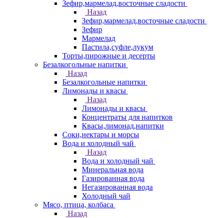
Зефир,мармелад,восточные сладости
Назад
Зефир,мармелад,восточные сладости
Зефир
Мармелад
Пастила,суфле,лукум
Торты,пирожные и десерты
Безалкогольные напитки
Назад
Безалкогольные напитки
Лимонады и квасы
Назад
Лимонады и квасы
Концентраты для напитков
Квасы,лимонад,напитки
Соки,нектары и морсы
Вода и холодный чай
Назад
Вода и холодный чай
Минеральная вода
Газированная вода
Негазированная вода
Холодный чай
Мясо, птица, колбаса
Назад