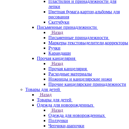
Пластилин и принадлежности для
лепки
Цветная бумага,картон,альбомы для
рисования
Скетчбуки
Письменные принадлежности
Назад
Письменные принадлежности
Маркеры,текстовыделители,корректоры
Ручки
Карандаши
Прочая канцелярия
Назад
Прочая канцелярия
Расходные материалы
Ножницы и канцелярские ножи
Прочие канцелярские принадлежности
Товары для детей
Назад
Товары для детей
Одежда для новорожденных
Назад
Одежда для новорожденных
Ползунки
Чепчики,шапочки