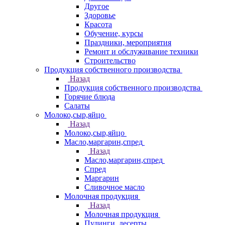
Другое
Здоровье
Красота
Обучение, курсы
Праздники, мероприятия
Ремонт и обслуживание техники
Строительство
Продукция собственного производства
Назад
Продукция собственного производства
Горячие блюда
Салаты
Молоко,сыр,яйцо
Назад
Молоко,сыр,яйцо
Масло,маргарин,спред
Назад
Масло,маргарин,спред
Спред
Маргарин
Сливочное масло
Молочная продукция
Назад
Молочная продукция
Пудинги, десерты