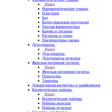
Назад
Фармацевтические товары
Пластыри
Бад
Ватно-марлевая продукция
Прочая фармацевтика
Кремы и лосьоны
Растворы и спреи
Презервативы,смазки
Дезодоранты
Назад
Дезодоранты
Дезодоранты мужские
Женская интимная гигиена
Назад
Женская интимная гигиена
Прокладки
Тампоны
Декоративная косметика и парфюмерия
Косметические наборы
Назад
Косметические наборы
Наборы женские
Наборы мужские