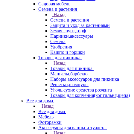
Садовая мебель
Семена и растения
Назад
Семена и растения
Защита и уход за растениями
Земля,грунт,торф
Парники,аксессуары
Семена
Удобрения
Кашпо и горшки
Товары для пикника
Назад
Товары для пикника
Мангалы,барбекю
Наборы аксессуаров для пикника
Решетки,шампуры
Уголь,сухие средства розжига
Товары для копчения(коптильня,щепа)
Все для дома
Назад
Все для дома
Мебель
Фоторамки
Аксессуары для ванны и туалета
Назад