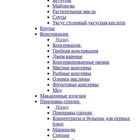
Кетчупы
Майонезы
Растительные масла
Соусы
Уксус столовый,уксусная кислота
Крупы
Консервация
Назад
Консервация
Грибная консервация
Джем,варенье
Консервированные овощи
Мясные консервы
Рыбные консервы
Оливки,маслины
Фруктовые консервы
Мед
Макаронные изделия
Приправы,специи
Назад
Приправы,специи
Концентраты и бульоны для первых
блюд
Маринады
Специи