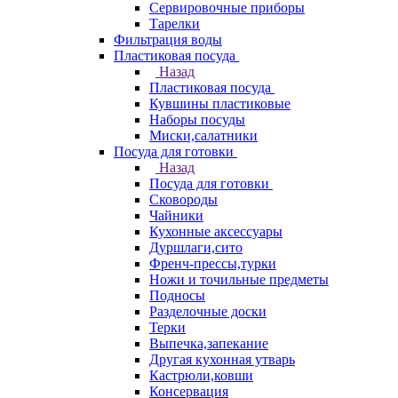
Сервировочные приборы
Тарелки
Фильтрация воды
Пластиковая посуда
Назад
Пластиковая посуда
Кувшины пластиковые
Наборы посуды
Миски,салатники
Посуда для готовки
Назад
Посуда для готовки
Сковороды
Чайники
Кухонные аксессуары
Дуршлаги,сито
Френч-прессы,турки
Ножи и точильные предметы
Подносы
Разделочные доски
Терки
Выпечка,запекание
Другая кухонная утварь
Кастрюли,ковши
Консервация