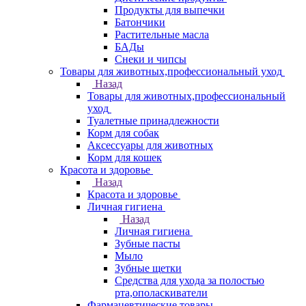
Продукты для выпечки
Батончики
Растительные масла
БАДы
Снеки и чипсы
Товары для животных,профессиональный уход
Назад
Товары для животных,профессиональный
уход
Туалетные принадлежности
Корм для собак
Аксессуары для животных
Корм для кошек
Красота и здоровье
Назад
Красота и здоровье
Личная гигиена
Назад
Личная гигиена
Зубные пасты
Мыло
Зубные щетки
Средства для ухода за полостью
рта,ополаскиватели
Фармацевтические товары