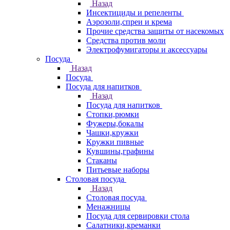
Назад
Инсектициды и репеленты
Аэрозоли,спреи и крема
Прочие средства защиты от насекомых
Средства против моли
Электрофумигаторы и аксессуары
Посуда
Назад
Посуда
Посуда для напитков
Назад
Посуда для напитков
Стопки,рюмки
Фужеры,бокалы
Чашки,кружки
Кружки пивные
Кувшины,графины
Стаканы
Питьевые наборы
Столовая посуда
Назад
Столовая посуда
Менажницы
Посуда для сервировки стола
Салатники,креманки