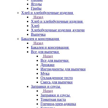
Ягоды
Грибы
Хлеб и хлебобулочные изделия
Назад
Хлеб и хлебобулочные изделия
Хлеб
Хлебобулочные изделия ,куличи
Выпечка
Бакалея и консервация
Назад
Бакалея и консервация
Все для выпечки
Назад
Все для выпечки
Дрожжи
Ингридиенты для выпечки
Мука
Охлажденное тесто
Смесь для выпечки
Заправки и соусы
Назад
Заправки и соусы
Томатная паста
Горчица,хрен,аджика