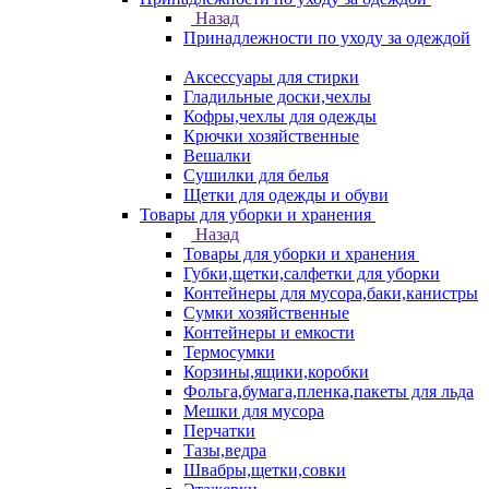
Назад
Принадлежности по уходу за одеждой
Аксессуары для стирки
Гладильные доски,чехлы
Кофры,чехлы для одежды
Крючки хозяйственные
Вешалки
Сушилки для белья
Щетки для одежды и обуви
Товары для уборки и хранения
Назад
Товары для уборки и хранения
Губки,щетки,салфетки для уборки
Контейнеры для мусора,баки,канистры
Сумки хозяйственные
Контейнеры и емкости
Термосумки
Корзины,ящики,коробки
Фольга,бумага,пленка,пакеты для льда
Мешки для мусора
Перчатки
Тазы,ведра
Швабры,щетки,совки