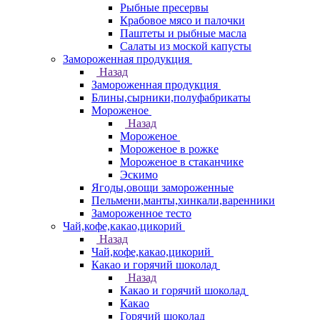
Рыбные пресервы
Крабовое мясо и палочки
Паштеты и рыбные масла
Салаты из моской капусты
Замороженная продукция
Назад
Замороженная продукция
Блины,сырники,полуфабрикаты
Мороженое
Назад
Мороженое
Мороженое в рожке
Мороженое в стаканчике
Эскимо
Ягоды,овощи замороженные
Пельмени,манты,хинкали,варенники
Замороженное тесто
Чай,кофе,какао,цикорий
Назад
Чай,кофе,какао,цикорий
Какао и горячий шоколад
Назад
Какао и горячий шоколад
Какао
Горячий шоколад