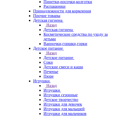
Пинетки,носочки,колготки
Распашонки
Принадлежности для кормления
Прочие товары
Детская гигиена
Назад
Детская гигиена
Косметические средства по уходу за
детьми
Ванночки,горшки,горки
Детское питание
Назад
Детское питание
Соки
Детские смеси и каши
Печенье
Пюре
Игрушки
Назад
Игрушки
Игрушки сезонные
Детское творчество
Игрушки для девочек
Игрушки для малышей
Игрушки для мальчиков