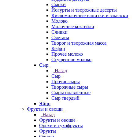
Сырки
Йогурты и творожные десерты
Кисломолочные напитки и закваски
Молоко
Молочные коктейли
Сливки
Сметана
Творог и творожная масса
Кефир
Прочее молоко
Сгущенное молоко
Сыр
Назад
Сыр
Прочие сыры
Творожные сыры
Сыры плавленные
Сыр твердый
Яйцо
Фрукты и овощи
Назад
Фрукты и овощи
Орехи и сухофрукты
Фрукты
Овощи