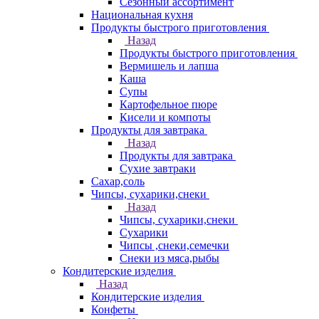
Сезонный ассортимент
Национальная кухня
Продукты быстрого приготовления
Назад
Продукты быстрого приготовления
Вермишель и лапша
Каша
Супы
Картофельное пюре
Кисели и компоты
Продукты для завтрака
Назад
Продукты для завтрака
Сухие завтраки
Сахар,соль
Чипсы, сухарики,снеки
Назад
Чипсы, сухарики,снеки
Сухарики
Чипсы ,снеки,семечки
Снеки из мяса,рыбы
Кондитерские изделия
Назад
Кондитерские изделия
Конфеты