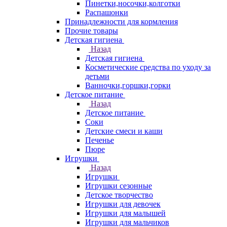
Пинетки,носочки,колготки
Распашонки
Принадлежности для кормления
Прочие товары
Детская гигиена
Назад
Детская гигиена
Косметические средства по уходу за
детьми
Ванночки,горшки,горки
Детское питание
Назад
Детское питание
Соки
Детские смеси и каши
Печенье
Пюре
Игрушки
Назад
Игрушки
Игрушки сезонные
Детское творчество
Игрушки для девочек
Игрушки для малышей
Игрушки для мальчиков