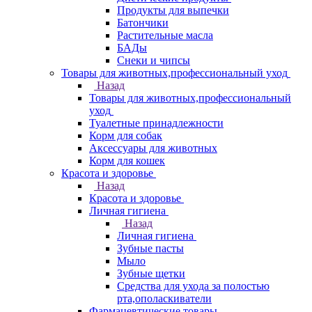
Продукты для выпечки
Батончики
Растительные масла
БАДы
Снеки и чипсы
Товары для животных,профессиональный уход
Назад
Товары для животных,профессиональный
уход
Туалетные принадлежности
Корм для собак
Аксессуары для животных
Корм для кошек
Красота и здоровье
Назад
Красота и здоровье
Личная гигиена
Назад
Личная гигиена
Зубные пасты
Мыло
Зубные щетки
Средства для ухода за полостью
рта,ополаскиватели
Фармацевтические товары