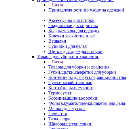
Назад
Принадлежности по уходу за одеждой
Аксессуары для стирки
Гладильные доски,чехлы
Кофры,чехлы для одежды
Крючки хозяйственные
Вешалки
Сушилки для белья
Щетки для одежды и обуви
Товары для уборки и хранения
Назад
Товары для уборки и хранения
Губки,щетки,салфетки для уборки
Контейнеры для мусора,баки,канистры
Сумки хозяйственные
Контейнеры и емкости
Термосумки
Корзины,ящики,коробки
Фольга,бумага,пленка,пакеты для льда
Мешки для мусора
Перчатки
Тазы,ведра
Швабры,щетки,совки