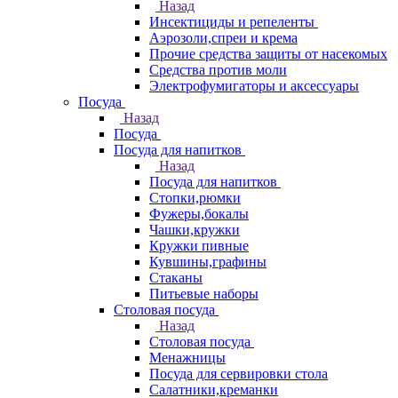
Назад
Инсектициды и репеленты
Аэрозоли,спреи и крема
Прочие средства защиты от насекомых
Средства против моли
Электрофумигаторы и аксессуары
Посуда
Назад
Посуда
Посуда для напитков
Назад
Посуда для напитков
Стопки,рюмки
Фужеры,бокалы
Чашки,кружки
Кружки пивные
Кувшины,графины
Стаканы
Питьевые наборы
Столовая посуда
Назад
Столовая посуда
Менажницы
Посуда для сервировки стола
Салатники,креманки