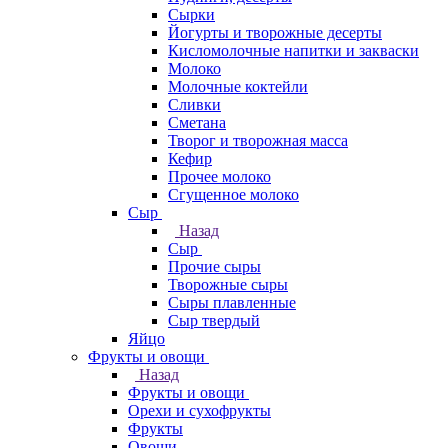
Сырки
Йогурты и творожные десерты
Кисломолочные напитки и закваски
Молоко
Молочные коктейли
Сливки
Сметана
Творог и творожная масса
Кефир
Прочее молоко
Сгущенное молоко
Сыр
Назад
Сыр
Прочие сыры
Творожные сыры
Сыры плавленные
Сыр твердый
Яйцо
Фрукты и овощи
Назад
Фрукты и овощи
Орехи и сухофрукты
Фрукты
Овощи