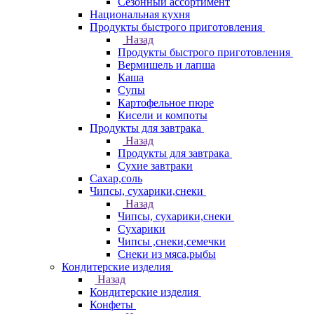
Сезонный ассортимент
Национальная кухня
Продукты быстрого приготовления
Назад
Продукты быстрого приготовления
Вермишель и лапша
Каша
Супы
Картофельное пюре
Кисели и компоты
Продукты для завтрака
Назад
Продукты для завтрака
Сухие завтраки
Сахар,соль
Чипсы, сухарики,снеки
Назад
Чипсы, сухарики,снеки
Сухарики
Чипсы ,снеки,семечки
Снеки из мяса,рыбы
Кондитерские изделия
Назад
Кондитерские изделия
Конфеты