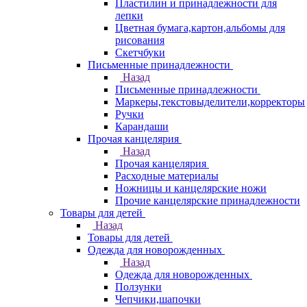
Пластилин и принадлежности для
лепки
Цветная бумага,картон,альбомы для
рисования
Скетчбуки
Письменные принадлежности
Назад
Письменные принадлежности
Маркеры,текстовыделители,корректоры
Ручки
Карандаши
Прочая канцелярия
Назад
Прочая канцелярия
Расходные материалы
Ножницы и канцелярские ножи
Прочие канцелярские принадлежности
Товары для детей
Назад
Товары для детей
Одежда для новорожденных
Назад
Одежда для новорожденных
Ползунки
Чепчики,шапочки