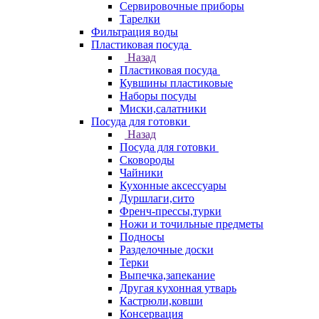
Сервировочные приборы
Тарелки
Фильтрация воды
Пластиковая посуда
Назад
Пластиковая посуда
Кувшины пластиковые
Наборы посуды
Миски,салатники
Посуда для готовки
Назад
Посуда для готовки
Сковороды
Чайники
Кухонные аксессуары
Дуршлаги,сито
Френч-прессы,турки
Ножи и точильные предметы
Подносы
Разделочные доски
Терки
Выпечка,запекание
Другая кухонная утварь
Кастрюли,ковши
Консервация