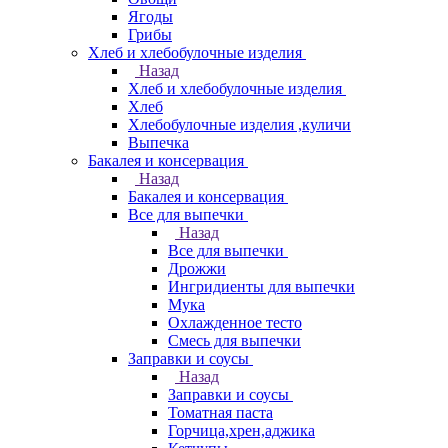
Ягоды
Грибы
Хлеб и хлебобулочные изделия
Назад
Хлеб и хлебобулочные изделия
Хлеб
Хлебобулочные изделия ,куличи
Выпечка
Бакалея и консервация
Назад
Бакалея и консервация
Все для выпечки
Назад
Все для выпечки
Дрожжи
Ингридиенты для выпечки
Мука
Охлажденное тесто
Смесь для выпечки
Заправки и соусы
Назад
Заправки и соусы
Томатная паста
Горчица,хрен,аджика