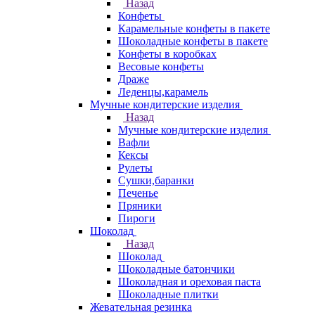
Назад
Конфеты
Карамельные конфеты в пакете
Шоколадные конфеты в пакете
Конфеты в коробках
Весовые конфеты
Драже
Леденцы,карамель
Мучные кондитерские изделия
Назад
Мучные кондитерские изделия
Вафли
Кексы
Рулеты
Сушки,баранки
Печенье
Пряники
Пироги
Шоколад
Назад
Шоколад
Шоколадные батончики
Шоколадная и ореховая паста
Шоколадные плитки
Жевательная резинка