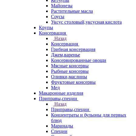
Кетчупы
Майонезы
Растительные масла
Соусы
Уксус столовый,уксусная кислота
Крупы
Консервация
Назад
Консервация
Грибная консервация
Джем,варенье
Консервированные овощи
Мясные консервы
Рыбные консервы
Оливки,маслины
Фруктовые консервы
Мед
Макаронные изделия
Приправы,специи
Назад
Приправы,специи
Концентраты и бульоны для первых
блюд
Маринады
Специи