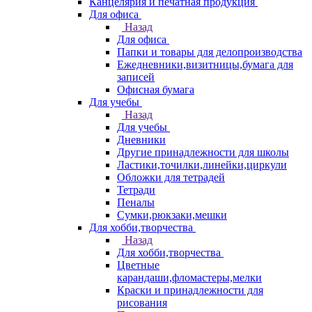
Канцелярия и печатная продукция
Для офиса
Назад
Для офиса
Папки и товары для делопроизводства
Ежедневники,визитницы,бумага для
записей
Офисная бумага
Для учебы
Назад
Для учебы
Дневники
Другие принадлежности для школы
Ластики,точилки,линейки,циркули
Обложки для тетрадей
Тетради
Пеналы
Сумки,рюкзаки,мешки
Для хобби,творчества
Назад
Для хобби,творчества
Цветные
карандаши,фломастеры,мелки
Краски и принадлежности для
рисования