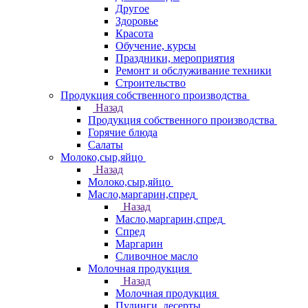
Другое
Здоровье
Красота
Обучение, курсы
Праздники, мероприятия
Ремонт и обслуживание техники
Строительство
Продукция собственного производства
Назад
Продукция собственного производства
Горячие блюда
Салаты
Молоко,сыр,яйцо
Назад
Молоко,сыр,яйцо
Масло,маргарин,спред
Назад
Масло,маргарин,спред
Спред
Маргарин
Сливочное масло
Молочная продукция
Назад
Молочная продукция
Пудинги, десерты