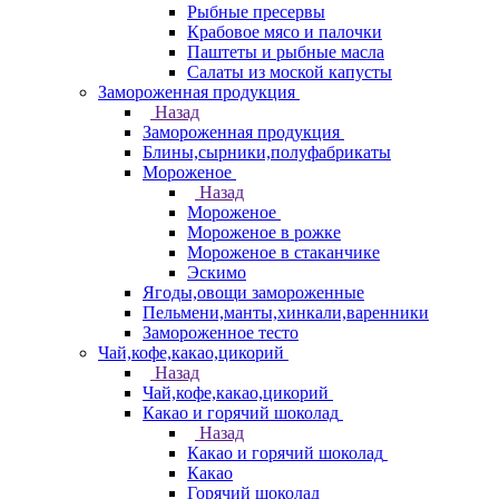
Рыбные пресервы
Крабовое мясо и палочки
Паштеты и рыбные масла
Салаты из моской капусты
Замороженная продукция
Назад
Замороженная продукция
Блины,сырники,полуфабрикаты
Мороженое
Назад
Мороженое
Мороженое в рожке
Мороженое в стаканчике
Эскимо
Ягоды,овощи замороженные
Пельмени,манты,хинкали,варенники
Замороженное тесто
Чай,кофе,какао,цикорий
Назад
Чай,кофе,какао,цикорий
Какао и горячий шоколад
Назад
Какао и горячий шоколад
Какао
Горячий шоколад