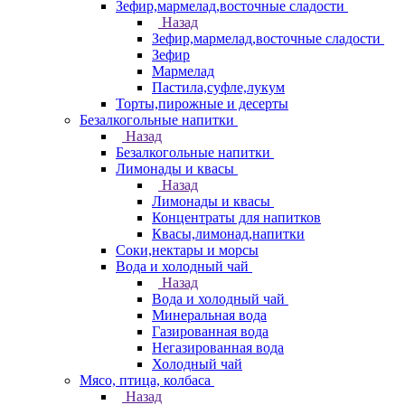
Зефир,мармелад,восточные сладости
Назад
Зефир,мармелад,восточные сладости
Зефир
Мармелад
Пастила,суфле,лукум
Торты,пирожные и десерты
Безалкогольные напитки
Назад
Безалкогольные напитки
Лимонады и квасы
Назад
Лимонады и квасы
Концентраты для напитков
Квасы,лимонад,напитки
Соки,нектары и морсы
Вода и холодный чай
Назад
Вода и холодный чай
Минеральная вода
Газированная вода
Негазированная вода
Холодный чай
Мясо, птица, колбаса
Назад