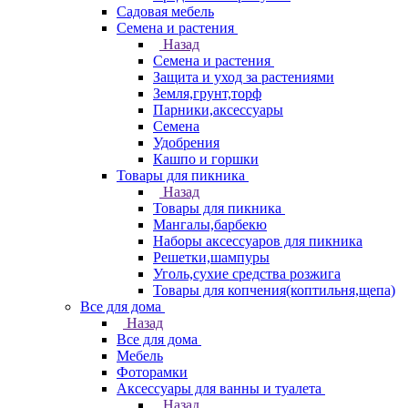
Садовая мебель
Семена и растения
Назад
Семена и растения
Защита и уход за растениями
Земля,грунт,торф
Парники,аксессуары
Семена
Удобрения
Кашпо и горшки
Товары для пикника
Назад
Товары для пикника
Мангалы,барбекю
Наборы аксессуаров для пикника
Решетки,шампуры
Уголь,сухие средства розжига
Товары для копчения(коптильня,щепа)
Все для дома
Назад
Все для дома
Мебель
Фоторамки
Аксессуары для ванны и туалета
Назад