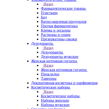
Назад
Фармацевтические товары
Пластыри
Бад
Ватно-марлевая продукция
Прочая фармацевтика
Кремы и лосьоны
Растворы и спреи
Презервативы,смазки
Дезодоранты
Назад
Дезодоранты
Дезодоранты мужские
Женская интимная гигиена
Назад
Женская интимная гигиена
Прокладки
Тампоны
Декоративная косметика и парфюмерия
Косметические наборы
Назад
Косметические наборы
Наборы женские
Наборы мужские