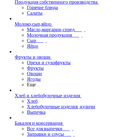
Продукция собственного производства
Горячие блюда
Салаты
Молоко,сыр,яйцо
Масло,маргарин,спред
Молочная продукция
Сыр
Яйцо
Фрукты и овощи
Орехи и сухофрукты
Фрукты
Овощи
Ягоды
Еще
Хлеб и хлебобулочные изделия
Хлеб
Хлебобулочные изделия ,куличи
Выпечка
Бакалея и консервация
Все для выпечки
Заправки и соусы