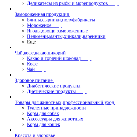
Деликатесы из рыбы и морепродуктов
Замороженная продукция
Блины,сырники,полуфабрикаты
Мороженое
Ягоды,овощи замороженные
Пельмени,манты,хинкали,варенники
Еще
Чай,кофе,какао,цикорий
Какао и горячий шоколад
Кофе
Чай
Здоровое питание
Диабетические продукты
Диетические продукты
Товары для животных,профессиональный уход
Туалетные принадлежности
Корм для собак
Аксессуары для животных
Корм для кошек
Красота и здоровье