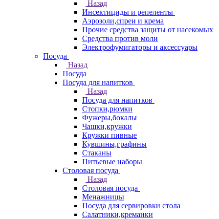
Назад
Инсектициды и репеленты
Аэрозоли,спреи и крема
Прочие средства защиты от насекомых
Средства против моли
Электрофумигаторы и аксессуары
Посуда
Назад
Посуда
Посуда для напитков
Назад
Посуда для напитков
Стопки,рюмки
Фужеры,бокалы
Чашки,кружки
Кружки пивные
Кувшины,графины
Стаканы
Питьевые наборы
Столовая посуда
Назад
Столовая посуда
Менажницы
Посуда для сервировки стола
Салатники,креманки