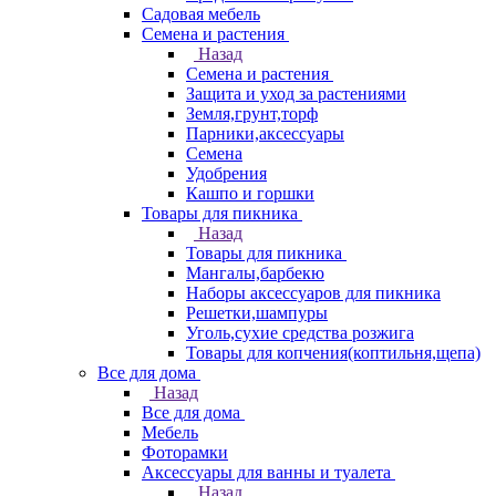
Садовая мебель
Семена и растения
Назад
Семена и растения
Защита и уход за растениями
Земля,грунт,торф
Парники,аксессуары
Семена
Удобрения
Кашпо и горшки
Товары для пикника
Назад
Товары для пикника
Мангалы,барбекю
Наборы аксессуаров для пикника
Решетки,шампуры
Уголь,сухие средства розжига
Товары для копчения(коптильня,щепа)
Все для дома
Назад
Все для дома
Мебель
Фоторамки
Аксессуары для ванны и туалета
Назад