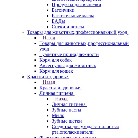
Продукты для выпечки
Батончики
Растительные масла
БАДы
Снеки и чипсы
Товары для животных,профессиональный уход
Назад
Товары для животных,профессиональный
уход
Туалетные принадлежности
Корм для собак
Аксессуары для животных
Корм для кошек
Красота и здоровье
Назад
Красота и здоровье
Личная гигиена
Назад
Личная гигиена
Зубные пасты
Мыло
Зубные щетки
Средства для ухода за полостью
рта,ополаскиватели
Фармацевтические товары