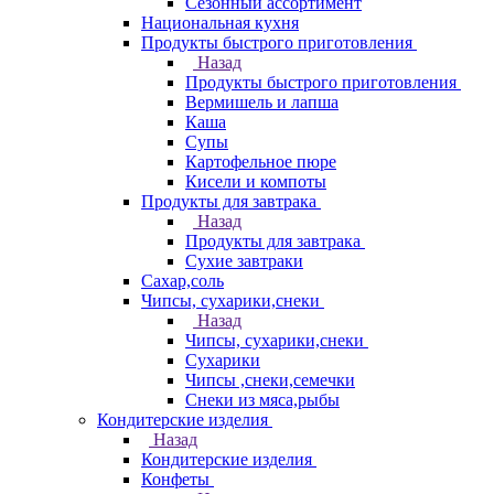
Сезонный ассортимент
Национальная кухня
Продукты быстрого приготовления
Назад
Продукты быстрого приготовления
Вермишель и лапша
Каша
Супы
Картофельное пюре
Кисели и компоты
Продукты для завтрака
Назад
Продукты для завтрака
Сухие завтраки
Сахар,соль
Чипсы, сухарики,снеки
Назад
Чипсы, сухарики,снеки
Сухарики
Чипсы ,снеки,семечки
Снеки из мяса,рыбы
Кондитерские изделия
Назад
Кондитерские изделия
Конфеты