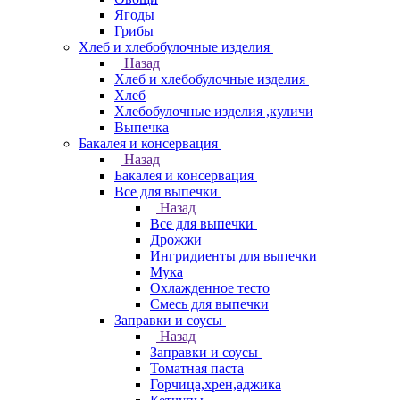
Ягоды
Грибы
Хлеб и хлебобулочные изделия
Назад
Хлеб и хлебобулочные изделия
Хлеб
Хлебобулочные изделия ,куличи
Выпечка
Бакалея и консервация
Назад
Бакалея и консервация
Все для выпечки
Назад
Все для выпечки
Дрожжи
Ингридиенты для выпечки
Мука
Охлажденное тесто
Смесь для выпечки
Заправки и соусы
Назад
Заправки и соусы
Томатная паста
Горчица,хрен,аджика