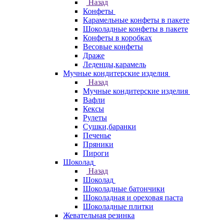
Назад
Конфеты
Карамельные конфеты в пакете
Шоколадные конфеты в пакете
Конфеты в коробках
Весовые конфеты
Драже
Леденцы,карамель
Мучные кондитерские изделия
Назад
Мучные кондитерские изделия
Вафли
Кексы
Рулеты
Сушки,баранки
Печенье
Пряники
Пироги
Шоколад
Назад
Шоколад
Шоколадные батончики
Шоколадная и ореховая паста
Шоколадные плитки
Жевательная резинка