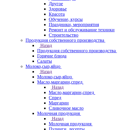
Другое
Здоровье
Красота
Обучение, курсы
Праздники, мероприятия
Ремонт и обслуживание техники
Строительство
Продукция собственного производства
Назад
Продукция собственного производства
Горячие блюда
Салаты
Молоко,сыр,яйцо
Назад
Молоко,сыр,яйцо
Масло,маргарин,спред
Назад
Масло,маргарин,спред
Спред
Маргарин
Сливочное масло
Молочная продукция
Назад
Молочная продукция
Пудинги, десерты