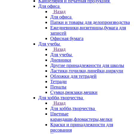
Канцелярия и печатная продукция
Для офиса
Назад
Для офиса
Папки и товары для делопроизводства
Ежедневники,визитницы,бумага для
записей
Офисная бумага
Для учебы
Назад
Для учебы
Дневники
Другие принадлежности для школы
Ластики,точилки,линейки,циркули
Обложки для тетрадей
Тетради
Пеналы
Сумки,рюкзаки,мешки
Для хобби,творчества
Назад
Для хобби,творчества
Цветные
карандаши,фломастеры,мелки
Краски и принадлежности для
рисования