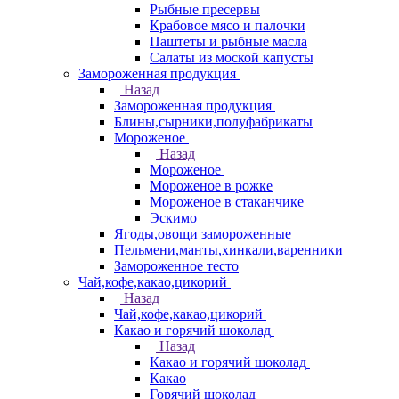
Рыбные пресервы
Крабовое мясо и палочки
Паштеты и рыбные масла
Салаты из моской капусты
Замороженная продукция
Назад
Замороженная продукция
Блины,сырники,полуфабрикаты
Мороженое
Назад
Мороженое
Мороженое в рожке
Мороженое в стаканчике
Эскимо
Ягоды,овощи замороженные
Пельмени,манты,хинкали,варенники
Замороженное тесто
Чай,кофе,какао,цикорий
Назад
Чай,кофе,какао,цикорий
Какао и горячий шоколад
Назад
Какао и горячий шоколад
Какао
Горячий шоколад