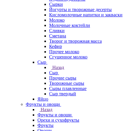
Сырки
Йогурты и творожные десерты
Кисломолочные напитки и закваски
Молоко
Молочные коктейли
Сливки
Сметана
Творог и творожная масса
Кефир
Прочее молоко
Сгущенное молоко
Сыр
Назад
Сыр
Прочие сыры
Творожные сыры
Сыры плавленные
Сыр твердый
Яйцо
Фрукты и овощи
Назад
Фрукты и овощи
Орехи и сухофрукты
Фрукты
Овощи