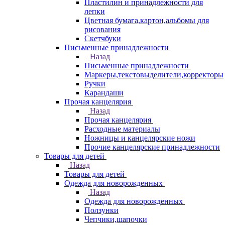
Пластилин и принадлежности для
лепки
Цветная бумага,картон,альбомы для
рисования
Скетчбуки
Письменные принадлежности
Назад
Письменные принадлежности
Маркеры,текстовыделители,корректоры
Ручки
Карандаши
Прочая канцелярия
Назад
Прочая канцелярия
Расходные материалы
Ножницы и канцелярские ножи
Прочие канцелярские принадлежности
Товары для детей
Назад
Товары для детей
Одежда для новорожденных
Назад
Одежда для новорожденных
Ползунки
Чепчики,шапочки