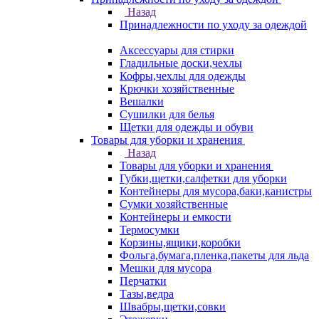
Назад
Принадлежности по уходу за одеждой
Аксессуары для стирки
Гладильные доски,чехлы
Кофры,чехлы для одежды
Крючки хозяйственные
Вешалки
Сушилки для белья
Щетки для одежды и обуви
Товары для уборки и хранения
Назад
Товары для уборки и хранения
Губки,щетки,салфетки для уборки
Контейнеры для мусора,баки,канистры
Сумки хозяйственные
Контейнеры и емкости
Термосумки
Корзины,ящики,коробки
Фольга,бумага,пленка,пакеты для льда
Мешки для мусора
Перчатки
Тазы,ведра
Швабры,щетки,совки