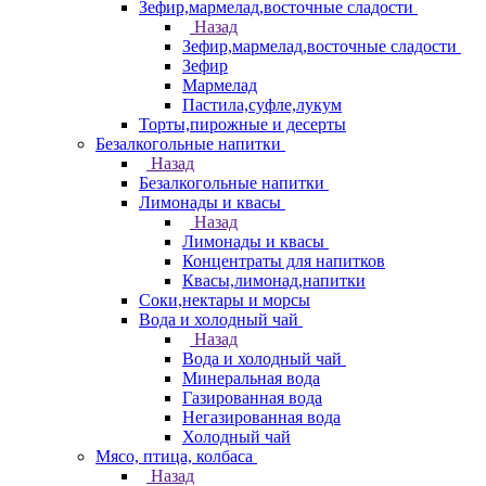
Зефир,мармелад,восточные сладости
Назад
Зефир,мармелад,восточные сладости
Зефир
Мармелад
Пастила,суфле,лукум
Торты,пирожные и десерты
Безалкогольные напитки
Назад
Безалкогольные напитки
Лимонады и квасы
Назад
Лимонады и квасы
Концентраты для напитков
Квасы,лимонад,напитки
Соки,нектары и морсы
Вода и холодный чай
Назад
Вода и холодный чай
Минеральная вода
Газированная вода
Негазированная вода
Холодный чай
Мясо, птица, колбаса
Назад