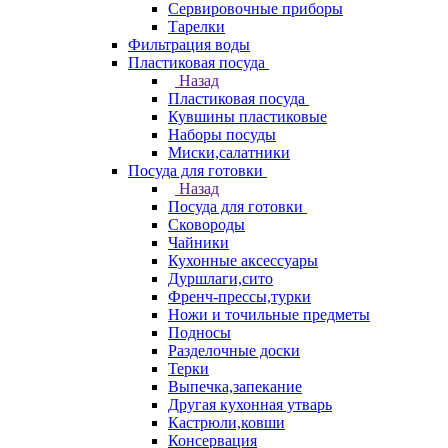
Сервировочные приборы
Тарелки
Фильтрация воды
Пластиковая посуда
Назад
Пластиковая посуда
Кувшины пластиковые
Наборы посуды
Миски,салатники
Посуда для готовки
Назад
Посуда для готовки
Сковороды
Чайники
Кухонные аксессуары
Дуршлаги,сито
Френч-прессы,турки
Ножи и точильные предметы
Подносы
Разделочные доски
Терки
Выпечка,запекание
Другая кухонная утварь
Кастрюли,ковши
Консервация