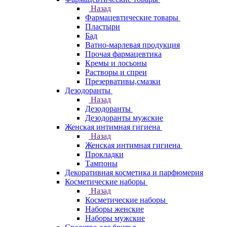
Назад
Фармацевтические товары
Пластыри
Бад
Ватно-марлевая продукция
Прочая фармацевтика
Кремы и лосьоны
Растворы и спреи
Презервативы,смазки
Дезодоранты
Назад
Дезодоранты
Дезодоранты мужские
Женская интимная гигиена
Назад
Женская интимная гигиена
Прокладки
Тампоны
Декоративная косметика и парфюмерия
Косметические наборы
Назад
Косметические наборы
Наборы женские
Наборы мужские