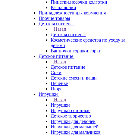
Пинетки,носочки,колготки
Распашонки
Принадлежности для кормления
Прочие товары
Детская гигиена
Назад
Детская гигиена
Косметические средства по уходу за
детьми
Ванночки,горшки,горки
Детское питание
Назад
Детское питание
Соки
Детские смеси и каши
Печенье
Пюре
Игрушки
Назад
Игрушки
Игрушки сезонные
Детское творчество
Игрушки для девочек
Игрушки для малышей
Игрушки для мальчиков