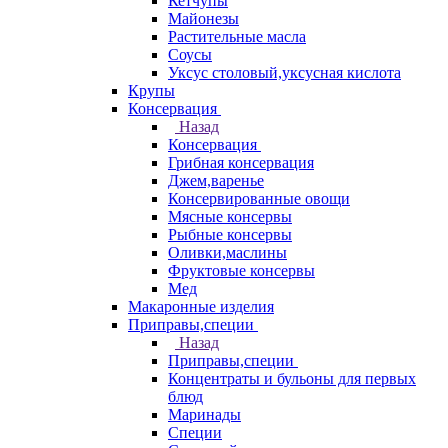
Кетчупы
Майонезы
Растительные масла
Соусы
Уксус столовый,уксусная кислота
Крупы
Консервация
Назад
Консервация
Грибная консервация
Джем,варенье
Консервированные овощи
Мясные консервы
Рыбные консервы
Оливки,маслины
Фруктовые консервы
Мед
Макаронные изделия
Приправы,специи
Назад
Приправы,специи
Концентраты и бульоны для первых
блюд
Маринады
Специи