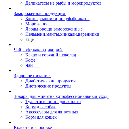
Деликатесы из рыбы и морепродуктов
Замороженная продукция
Блины,сырники,полуфабрикаты
Мороженое
Ягоды,овощи замороженные
Пельмени,манты,хинкали,варенники
Еще
Чай,кофе,какао,цикорий
Какао и горячий шоколад
Кофе
Чай
Здоровое питание
Диабетические продукты
Диетические продукты
Товары для животных,профессиональный уход
Туалетные принадлежности
Корм для собак
Аксессуары для животных
Корм для кошек
Красота и здоровье