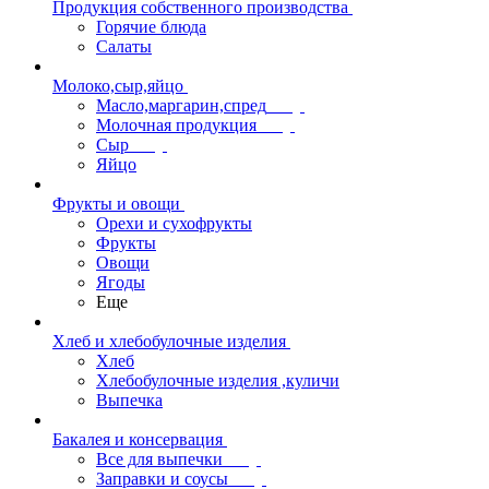
Продукция собственного производства
Горячие блюда
Салаты
Молоко,сыр,яйцо
Масло,маргарин,спред
Молочная продукция
Сыр
Яйцо
Фрукты и овощи
Орехи и сухофрукты
Фрукты
Овощи
Ягоды
Еще
Хлеб и хлебобулочные изделия
Хлеб
Хлебобулочные изделия ,куличи
Выпечка
Бакалея и консервация
Все для выпечки
Заправки и соусы