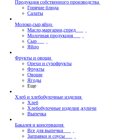
Продукция собственного производства
Горячие блюда
Салаты
Молоко,сыр,яйцо
Масло,маргарин,спред
Молочная продукция
Сыр
Яйцо
Фрукты и овощи
Орехи и сухофрукты
Фрукты
Овощи
Ягоды
Еще
Хлеб и хлебобулочные изделия
Хлеб
Хлебобулочные изделия ,куличи
Выпечка
Бакалея и консервация
Все для выпечки
Заправки и соусы