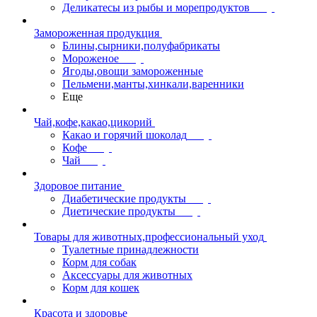
Деликатесы из рыбы и морепродуктов
Замороженная продукция
Блины,сырники,полуфабрикаты
Мороженое
Ягоды,овощи замороженные
Пельмени,манты,хинкали,варенники
Еще
Чай,кофе,какао,цикорий
Какао и горячий шоколад
Кофе
Чай
Здоровое питание
Диабетические продукты
Диетические продукты
Товары для животных,профессиональный уход
Туалетные принадлежности
Корм для собак
Аксессуары для животных
Корм для кошек
Красота и здоровье