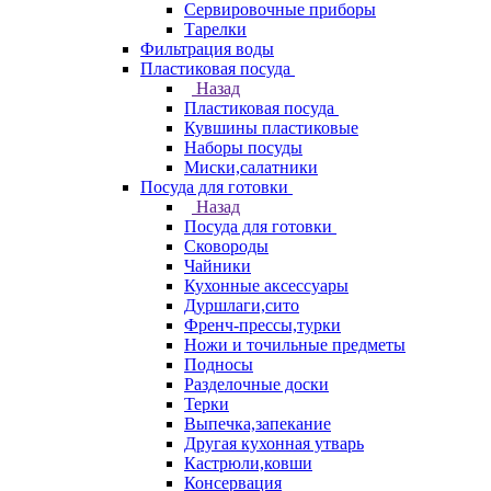
Сервировочные приборы
Тарелки
Фильтрация воды
Пластиковая посуда
Назад
Пластиковая посуда
Кувшины пластиковые
Наборы посуды
Миски,салатники
Посуда для готовки
Назад
Посуда для готовки
Сковороды
Чайники
Кухонные аксессуары
Дуршлаги,сито
Френч-прессы,турки
Ножи и точильные предметы
Подносы
Разделочные доски
Терки
Выпечка,запекание
Другая кухонная утварь
Кастрюли,ковши
Консервация