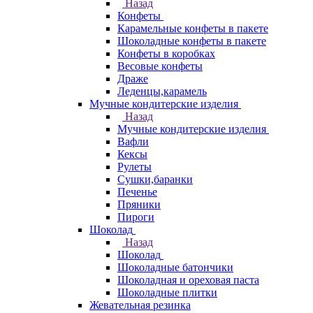
Назад
Конфеты
Карамельные конфеты в пакете
Шоколадные конфеты в пакете
Конфеты в коробках
Весовые конфеты
Драже
Леденцы,карамель
Мучные кондитерские изделия
Назад
Мучные кондитерские изделия
Вафли
Кексы
Рулеты
Сушки,баранки
Печенье
Пряники
Пироги
Шоколад
Назад
Шоколад
Шоколадные батончики
Шоколадная и ореховая паста
Шоколадные плитки
Жевательная резинка