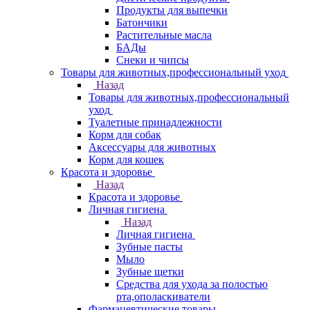
Продукты для выпечки
Батончики
Растительные масла
БАДы
Снеки и чипсы
Товары для животных,профессиональный уход
Назад
Товары для животных,профессиональный
уход
Туалетные принадлежности
Корм для собак
Аксессуары для животных
Корм для кошек
Красота и здоровье
Назад
Красота и здоровье
Личная гигиена
Назад
Личная гигиена
Зубные пасты
Мыло
Зубные щетки
Средства для ухода за полостью
рта,ополаскиватели
Фармацевтические товары