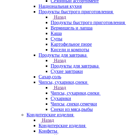
Сезонный ассортимент
Национальная кухня
Продукты быстрого приготовления
Назад
Продукты быстрого приготовления
Вермишель и лапша
Каша
Супы
Картофельное пюре
Кисели и компоты
Продукты для завтрака
Назад
Продукты для завтрака
Сухие завтраки
Сахар,соль
Чипсы, сухарики,снеки
Назад
Чипсы, сухарики,снеки
Сухарики
Чипсы ,снеки,семечки
Снеки из мяса,рыбы
Кондитерские изделия
Назад
Кондитерские изделия
Конфеты