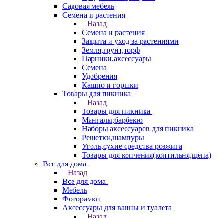
Садовая мебель
Семена и растения
Назад
Семена и растения
Защита и уход за растениями
Земля,грунт,торф
Парники,аксессуары
Семена
Удобрения
Кашпо и горшки
Товары для пикника
Назад
Товары для пикника
Мангалы,барбекю
Наборы аксессуаров для пикника
Решетки,шампуры
Уголь,сухие средства розжига
Товары для копчения(коптильня,щепа)
Все для дома
Назад
Все для дома
Мебель
Фоторамки
Аксессуары для ванны и туалета
Назад