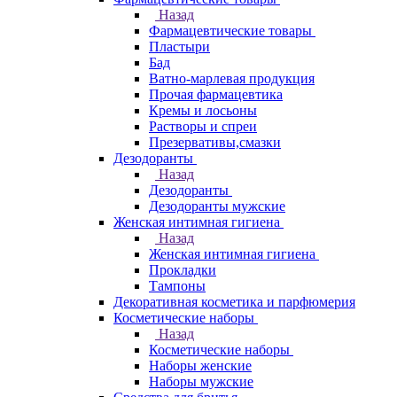
Назад
Фармацевтические товары
Пластыри
Бад
Ватно-марлевая продукция
Прочая фармацевтика
Кремы и лосьоны
Растворы и спреи
Презервативы,смазки
Дезодоранты
Назад
Дезодоранты
Дезодоранты мужские
Женская интимная гигиена
Назад
Женская интимная гигиена
Прокладки
Тампоны
Декоративная косметика и парфюмерия
Косметические наборы
Назад
Косметические наборы
Наборы женские
Наборы мужские