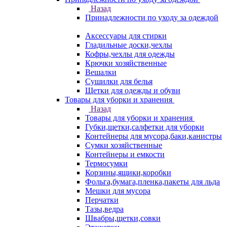
Назад
Принадлежности по уходу за одеждой
Аксессуары для стирки
Гладильные доски,чехлы
Кофры,чехлы для одежды
Крючки хозяйственные
Вешалки
Сушилки для белья
Щетки для одежды и обуви
Товары для уборки и хранения
Назад
Товары для уборки и хранения
Губки,щетки,салфетки для уборки
Контейнеры для мусора,баки,канистры
Сумки хозяйственные
Контейнеры и емкости
Термосумки
Корзины,ящики,коробки
Фольга,бумага,пленка,пакеты для льда
Мешки для мусора
Перчатки
Тазы,ведра
Швабры,щетки,совки