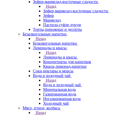
Зефир,мармелад,восточные сладости
Назад
Зефир,мармелад,восточные сладости
Зефир
Мармелад
Пастила,суфле,лукум
Торты,пирожные и десерты
Безалкогольные напитки
Назад
Безалкогольные напитки
Лимонады и квасы
Назад
Лимонады и квасы
Концентраты для напитков
Квасы,лимонад,напитки
Соки,нектары и морсы
Вода и холодный чай
Назад
Вода и холодный чай
Минеральная вода
Газированная вода
Негазированная вода
Холодный чай
Мясо, птица, колбаса
Назад