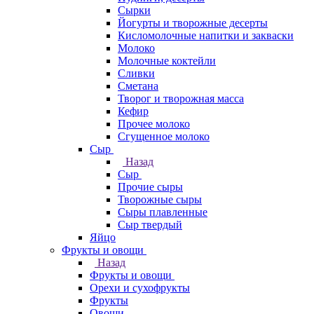
Сырки
Йогурты и творожные десерты
Кисломолочные напитки и закваски
Молоко
Молочные коктейли
Сливки
Сметана
Творог и творожная масса
Кефир
Прочее молоко
Сгущенное молоко
Сыр
Назад
Сыр
Прочие сыры
Творожные сыры
Сыры плавленные
Сыр твердый
Яйцо
Фрукты и овощи
Назад
Фрукты и овощи
Орехи и сухофрукты
Фрукты
Овощи