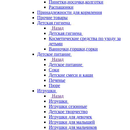
Пинетки,носочки,колготки
Распашонки
Принадлежности для кормления
Прочие товары
Детская гигиена
Назад
Детская гигиена
Косметические средства по уходу за
детьми
Ванночки,горшки,горки
Детское питание
Назад
Детское питание
Соки
Детские смеси и каши
Печенье
Пюре
Игрушки
Назад
Игрушки
Игрушки сезонные
Детское творчество
Игрушки для девочек
Игрушки для малышей
Игрушки для мальчиков