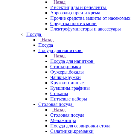
Назад
Инсектициды и репеленты
Аэрозоли,спреи и крема
Прочие средства защиты от насекомых
Средства против моли
Электрофумигаторы и аксессуары
Посуда
Назад
Посуда
Посуда для напитков
Назад
Посуда для напитков
Стопки,рюмки
Фужеры,бокалы
Чашки,кружки
Кружки пивные
Кувшины,графины
Стаканы
Питьевые наборы
Столовая посуда
Назад
Столовая посуда
Менажницы
Посуда для сервировки стола
Салатники,креманки