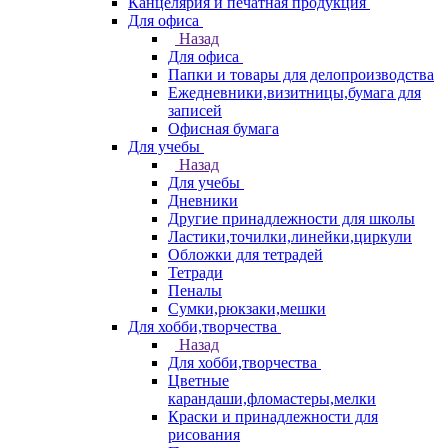
Канцелярия и печатная продукция
Для офиса
Назад
Для офиса
Папки и товары для делопроизводства
Ежедневники,визитницы,бумага для
записей
Офисная бумага
Для учебы
Назад
Для учебы
Дневники
Другие принадлежности для школы
Ластики,точилки,линейки,циркули
Обложки для тетрадей
Тетради
Пеналы
Сумки,рюкзаки,мешки
Для хобби,творчества
Назад
Для хобби,творчества
Цветные
карандаши,фломастеры,мелки
Краски и принадлежности для
рисования