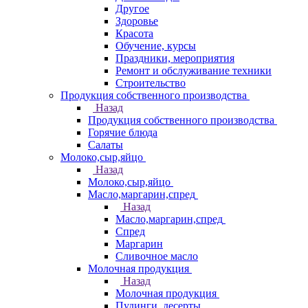
Другое
Здоровье
Красота
Обучение, курсы
Праздники, мероприятия
Ремонт и обслуживание техники
Строительство
Продукция собственного производства
Назад
Продукция собственного производства
Горячие блюда
Салаты
Молоко,сыр,яйцо
Назад
Молоко,сыр,яйцо
Масло,маргарин,спред
Назад
Масло,маргарин,спред
Спред
Маргарин
Сливочное масло
Молочная продукция
Назад
Молочная продукция
Пудинги, десерты