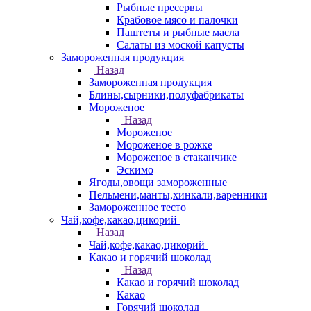
Рыбные пресервы
Крабовое мясо и палочки
Паштеты и рыбные масла
Салаты из моской капусты
Замороженная продукция
Назад
Замороженная продукция
Блины,сырники,полуфабрикаты
Мороженое
Назад
Мороженое
Мороженое в рожке
Мороженое в стаканчике
Эскимо
Ягоды,овощи замороженные
Пельмени,манты,хинкали,варенники
Замороженное тесто
Чай,кофе,какао,цикорий
Назад
Чай,кофе,какао,цикорий
Какао и горячий шоколад
Назад
Какао и горячий шоколад
Какао
Горячий шоколад