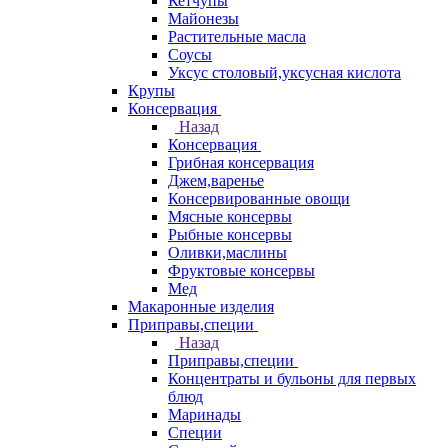
Кетчупы
Майонезы
Растительные масла
Соусы
Уксус столовый,уксусная кислота
Крупы
Консервация
Назад
Консервация
Грибная консервация
Джем,варенье
Консервированные овощи
Мясные консервы
Рыбные консервы
Оливки,маслины
Фруктовые консервы
Мед
Макаронные изделия
Приправы,специи
Назад
Приправы,специи
Концентраты и бульоны для первых
блюд
Маринады
Специи