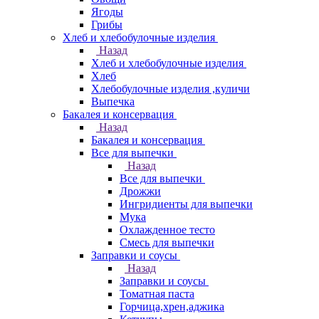
Ягоды
Грибы
Хлеб и хлебобулочные изделия
Назад
Хлеб и хлебобулочные изделия
Хлеб
Хлебобулочные изделия ,куличи
Выпечка
Бакалея и консервация
Назад
Бакалея и консервация
Все для выпечки
Назад
Все для выпечки
Дрожжи
Ингридиенты для выпечки
Мука
Охлажденное тесто
Смесь для выпечки
Заправки и соусы
Назад
Заправки и соусы
Томатная паста
Горчица,хрен,аджика