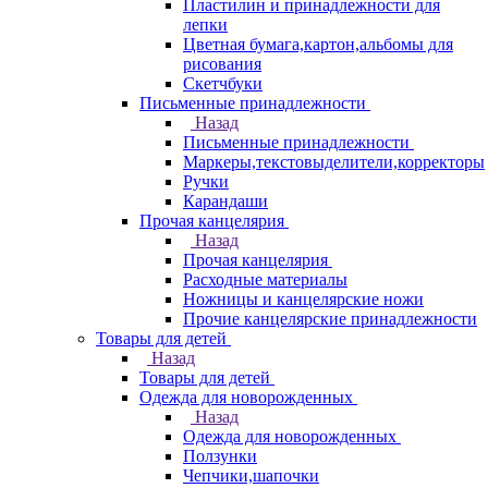
Пластилин и принадлежности для
лепки
Цветная бумага,картон,альбомы для
рисования
Скетчбуки
Письменные принадлежности
Назад
Письменные принадлежности
Маркеры,текстовыделители,корректоры
Ручки
Карандаши
Прочая канцелярия
Назад
Прочая канцелярия
Расходные материалы
Ножницы и канцелярские ножи
Прочие канцелярские принадлежности
Товары для детей
Назад
Товары для детей
Одежда для новорожденных
Назад
Одежда для новорожденных
Ползунки
Чепчики,шапочки