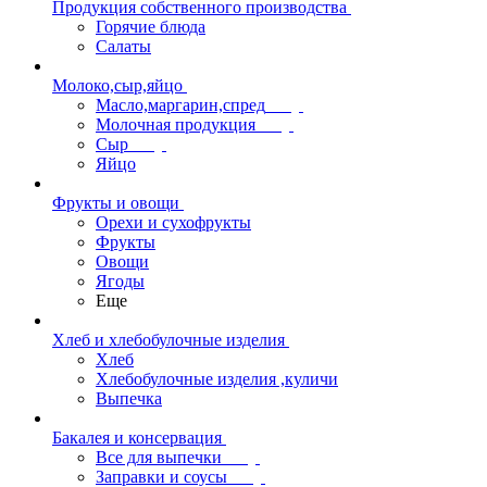
Продукция собственного производства
Горячие блюда
Салаты
Молоко,сыр,яйцо
Масло,маргарин,спред
Молочная продукция
Сыр
Яйцо
Фрукты и овощи
Орехи и сухофрукты
Фрукты
Овощи
Ягоды
Еще
Хлеб и хлебобулочные изделия
Хлеб
Хлебобулочные изделия ,куличи
Выпечка
Бакалея и консервация
Все для выпечки
Заправки и соусы