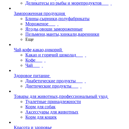
Деликатесы из рыбы и морепродуктов
Замороженная продукция
Блины,сырники,полуфабрикаты
Мороженое
Ягоды,овощи замороженные
Пельмени,манты,хинкали,варенники
Еще
Чай,кофе,какао,цикорий
Какао и горячий шоколад
Кофе
Чай
Здоровое питание
Диабетические продукты
Диетические продукты
Товары для животных,профессиональный уход
Туалетные принадлежности
Корм для собак
Аксессуары для животных
Корм для кошек
Красота и здоровье