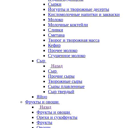
Сырки
Йогурты и творожные десерты
Кисломолочные напитки и закваски
Молоко
Молочные коктейли
Сливки
Сметана
Творог и творожная масса
Кефир
Прочее молоко
Сгущенное молоко
Сыр
Назад
Сыр
Прочие сыры
Творожные сыры
Сыры плавленные
Сыр твердый
Яйцо
Фрукты и овощи
Назад
Фрукты и овощи
Орехи и сухофрукты
Фрукты
Овощи