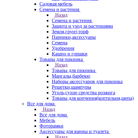
Садовая мебель
Семена и растения
Назад
Семена и растения
Защита и уход за растениями
Земля,грунт,торф
Парники,аксессуары
Семена
Удобрения
Кашпо и горшки
Товары для пикника
Назад
Товары для пикника
Мангалы,барбекю
Наборы аксессуаров для пикника
Решетки,шампуры
Уголь,сухие средства розжига
Товары для копчения(коптильня,щепа)
Все для дома
Назад
Все для дома
Мебель
Фоторамки
Аксессуары для ванны и туалета
Назад