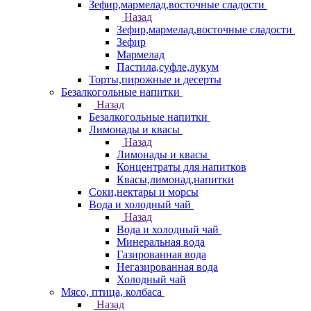
Зефир,мармелад,восточные сладости
Назад
Зефир,мармелад,восточные сладости
Зефир
Мармелад
Пастила,суфле,лукум
Торты,пирожные и десерты
Безалкогольные напитки
Назад
Безалкогольные напитки
Лимонады и квасы
Назад
Лимонады и квасы
Концентраты для напитков
Квасы,лимонад,напитки
Соки,нектары и морсы
Вода и холодный чай
Назад
Вода и холодный чай
Минеральная вода
Газированная вода
Негазированная вода
Холодный чай
Мясо, птица, колбаса
Назад