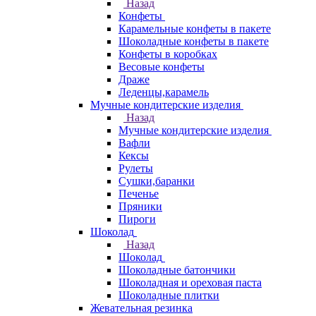
Назад
Конфеты
Карамельные конфеты в пакете
Шоколадные конфеты в пакете
Конфеты в коробках
Весовые конфеты
Драже
Леденцы,карамель
Мучные кондитерские изделия
Назад
Мучные кондитерские изделия
Вафли
Кексы
Рулеты
Сушки,баранки
Печенье
Пряники
Пироги
Шоколад
Назад
Шоколад
Шоколадные батончики
Шоколадная и ореховая паста
Шоколадные плитки
Жевательная резинка