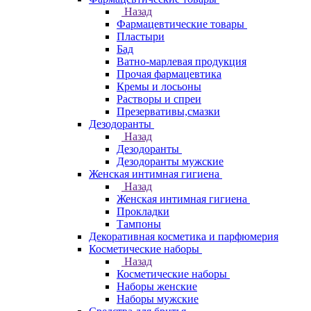
Назад
Фармацевтические товары
Пластыри
Бад
Ватно-марлевая продукция
Прочая фармацевтика
Кремы и лосьоны
Растворы и спреи
Презервативы,смазки
Дезодоранты
Назад
Дезодоранты
Дезодоранты мужские
Женская интимная гигиена
Назад
Женская интимная гигиена
Прокладки
Тампоны
Декоративная косметика и парфюмерия
Косметические наборы
Назад
Косметические наборы
Наборы женские
Наборы мужские