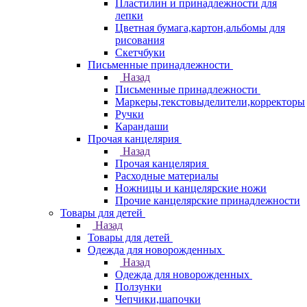
Пластилин и принадлежности для
лепки
Цветная бумага,картон,альбомы для
рисования
Скетчбуки
Письменные принадлежности
Назад
Письменные принадлежности
Маркеры,текстовыделители,корректоры
Ручки
Карандаши
Прочая канцелярия
Назад
Прочая канцелярия
Расходные материалы
Ножницы и канцелярские ножи
Прочие канцелярские принадлежности
Товары для детей
Назад
Товары для детей
Одежда для новорожденных
Назад
Одежда для новорожденных
Ползунки
Чепчики,шапочки