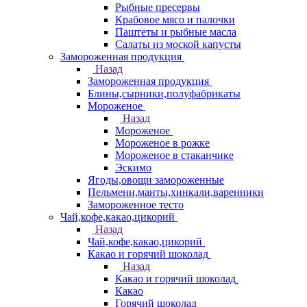
Рыбные пресервы
Крабовое мясо и палочки
Паштеты и рыбные масла
Салаты из моской капусты
Замороженная продукция
Назад
Замороженная продукция
Блины,сырники,полуфабрикаты
Мороженое
Назад
Мороженое
Мороженое в рожке
Мороженое в стаканчике
Эскимо
Ягоды,овощи замороженные
Пельмени,манты,хинкали,варенники
Замороженное тесто
Чай,кофе,какао,цикорий
Назад
Чай,кофе,какао,цикорий
Какао и горячий шоколад
Назад
Какао и горячий шоколад
Какао
Горячий шоколад