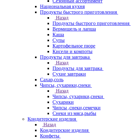
Сезонный ассортимент
Национальная кухня
Продукты быстрого приготовления
Назад
Продукты быстрого приготовления
Вермишель и лапша
Каша
Супы
Картофельное пюре
Кисели и компоты
Продукты для завтрака
Назад
Продукты для завтрака
Сухие завтраки
Сахар,соль
Чипсы, сухарики,снеки
Назад
Чипсы, сухарики,снеки
Сухарики
Чипсы ,снеки,семечки
Снеки из мяса,рыбы
Кондитерские изделия
Назад
Кондитерские изделия
Конфеты