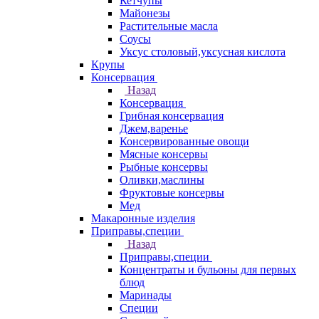
Кетчупы
Майонезы
Растительные масла
Соусы
Уксус столовый,уксусная кислота
Крупы
Консервация
Назад
Консервация
Грибная консервация
Джем,варенье
Консервированные овощи
Мясные консервы
Рыбные консервы
Оливки,маслины
Фруктовые консервы
Мед
Макаронные изделия
Приправы,специи
Назад
Приправы,специи
Концентраты и бульоны для первых
блюд
Маринады
Специи