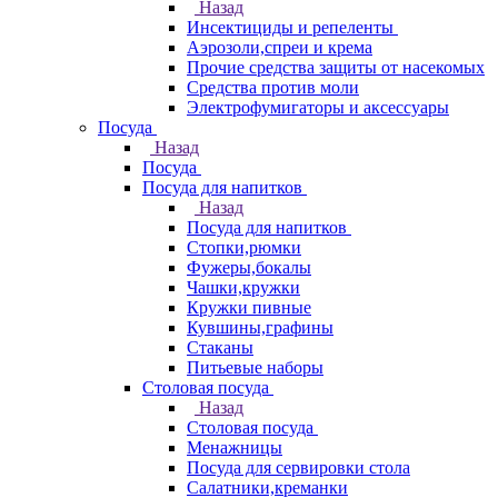
Назад
Инсектициды и репеленты
Аэрозоли,спреи и крема
Прочие средства защиты от насекомых
Средства против моли
Электрофумигаторы и аксессуары
Посуда
Назад
Посуда
Посуда для напитков
Назад
Посуда для напитков
Стопки,рюмки
Фужеры,бокалы
Чашки,кружки
Кружки пивные
Кувшины,графины
Стаканы
Питьевые наборы
Столовая посуда
Назад
Столовая посуда
Менажницы
Посуда для сервировки стола
Салатники,креманки