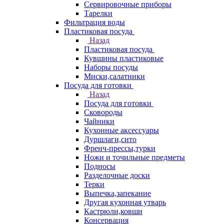
Сервировочные приборы
Тарелки
Фильтрация воды
Пластиковая посуда
Назад
Пластиковая посуда
Кувшины пластиковые
Наборы посуды
Миски,салатники
Посуда для готовки
Назад
Посуда для готовки
Сковороды
Чайники
Кухонные аксессуары
Дуршлаги,сито
Френч-прессы,турки
Ножи и точильные предметы
Подносы
Разделочные доски
Терки
Выпечка,запекание
Другая кухонная утварь
Кастрюли,ковши
Консервация