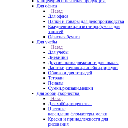
Канцелярия и печатная продукция
Для офиса
Назад
Для офиса
Папки и товары для делопроизводства
Ежедневники,визитницы,бумага для
записей
Офисная бумага
Для учебы
Назад
Для учебы
Дневники
Другие принадлежности для школы
Ластики,точилки,линейки,циркули
Обложки для тетрадей
Тетради
Пеналы
Сумки,рюкзаки,мешки
Для хобби,творчества
Назад
Для хобби,творчества
Цветные
карандаши,фломастеры,мелки
Краски и принадлежности для
рисования