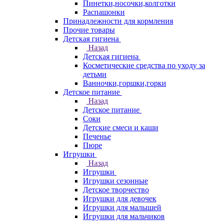
Пинетки,носочки,колготки
Распашонки
Принадлежности для кормления
Прочие товары
Детская гигиена
Назад
Детская гигиена
Косметические средства по уходу за
детьми
Ванночки,горшки,горки
Детское питание
Назад
Детское питание
Соки
Детские смеси и каши
Печенье
Пюре
Игрушки
Назад
Игрушки
Игрушки сезонные
Детское творчество
Игрушки для девочек
Игрушки для малышей
Игрушки для мальчиков