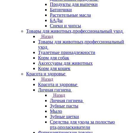
Продукты для выпечки
Батончики
Растительные масла
БАДы
Снеки и чипсы
Товары для животных,профессиональный уход
Назад
Товары для животных,профессиональный
уход
Туалетные принадлежности
Корм для собак
Аксессуары для животных
Корм для кошек
Красота и здоровье
Назад
Красота и здоровье
Личная гигиена
Назад
Личная гигиена
Зубные пасты
Мыло
Зубные щетки
Средства для ухода за полостью
рта,ополаскиватели
Фармацевтические товары