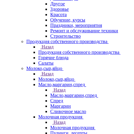
Другое
Здоровье
Красота
Обучение, курсы
Праздники, мероприятия
Ремонт и обслуживание техники
Строительство
Продукция собственного производства
Назад
Продукция собственного производства
Горячие блюда
Салаты
Молоко,сыр,яйцо
Назад
Молоко,сыр,яйцо
Масло,маргарин,спред
Назад
Масло,маргарин,спред
Спред
Маргарин
Сливочное масло
Молочная продукция
Назад
Молочная продукция
Пудинги, десерты