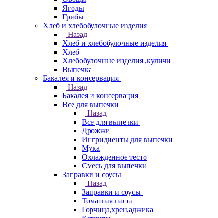
Ягоды
Грибы
Хлеб и хлебобулочные изделия
Назад
Хлеб и хлебобулочные изделия
Хлеб
Хлебобулочные изделия ,куличи
Выпечка
Бакалея и консервация
Назад
Бакалея и консервация
Все для выпечки
Назад
Все для выпечки
Дрожжи
Ингридиенты для выпечки
Мука
Охлажденное тесто
Смесь для выпечки
Заправки и соусы
Назад
Заправки и соусы
Томатная паста
Горчица,хрен,аджика