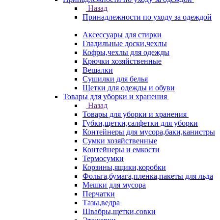
Назад
Принадлежности по уходу за одеждой
Аксессуары для стирки
Гладильные доски,чехлы
Кофры,чехлы для одежды
Крючки хозяйственные
Вешалки
Сушилки для белья
Щетки для одежды и обуви
Товары для уборки и хранения
Назад
Товары для уборки и хранения
Губки,щетки,салфетки для уборки
Контейнеры для мусора,баки,канистры
Сумки хозяйственные
Контейнеры и емкости
Термосумки
Корзины,ящики,коробки
Фольга,бумага,пленка,пакеты для льда
Мешки для мусора
Перчатки
Тазы,ведра
Швабры,щетки,совки