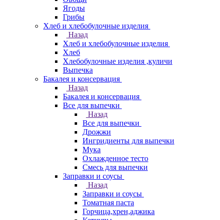
Ягоды
Грибы
Хлеб и хлебобулочные изделия
Назад
Хлеб и хлебобулочные изделия
Хлеб
Хлебобулочные изделия ,куличи
Выпечка
Бакалея и консервация
Назад
Бакалея и консервация
Все для выпечки
Назад
Все для выпечки
Дрожжи
Ингридиенты для выпечки
Мука
Охлажденное тесто
Смесь для выпечки
Заправки и соусы
Назад
Заправки и соусы
Томатная паста
Горчица,хрен,аджика