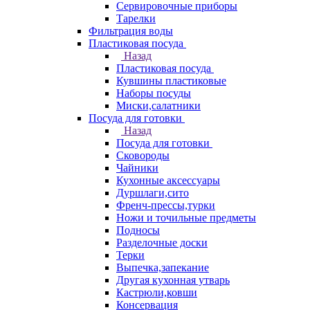
Сервировочные приборы
Тарелки
Фильтрация воды
Пластиковая посуда
Назад
Пластиковая посуда
Кувшины пластиковые
Наборы посуды
Миски,салатники
Посуда для готовки
Назад
Посуда для готовки
Сковороды
Чайники
Кухонные аксессуары
Дуршлаги,сито
Френч-прессы,турки
Ножи и точильные предметы
Подносы
Разделочные доски
Терки
Выпечка,запекание
Другая кухонная утварь
Кастрюли,ковши
Консервация