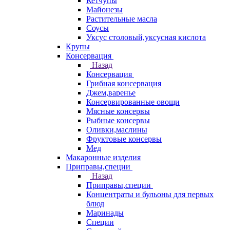
Кетчупы
Майонезы
Растительные масла
Соусы
Уксус столовый,уксусная кислота
Крупы
Консервация
Назад
Консервация
Грибная консервация
Джем,варенье
Консервированные овощи
Мясные консервы
Рыбные консервы
Оливки,маслины
Фруктовые консервы
Мед
Макаронные изделия
Приправы,специи
Назад
Приправы,специи
Концентраты и бульоны для первых
блюд
Маринады
Специи