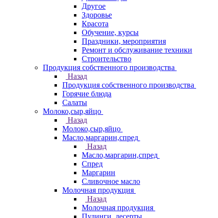
Другое
Здоровье
Красота
Обучение, курсы
Праздники, мероприятия
Ремонт и обслуживание техники
Строительство
Продукция собственного производства
Назад
Продукция собственного производства
Горячие блюда
Салаты
Молоко,сыр,яйцо
Назад
Молоко,сыр,яйцо
Масло,маргарин,спред
Назад
Масло,маргарин,спред
Спред
Маргарин
Сливочное масло
Молочная продукция
Назад
Молочная продукция
Пудинги, десерты