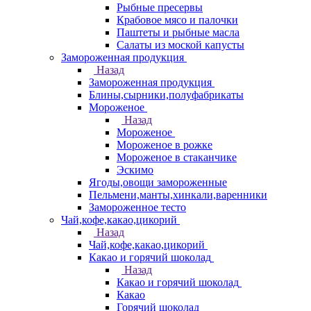
Рыбные пресервы
Крабовое мясо и палочки
Паштеты и рыбные масла
Салаты из моской капусты
Замороженная продукция
Назад
Замороженная продукция
Блины,сырники,полуфабрикаты
Мороженое
Назад
Мороженое
Мороженое в рожке
Мороженое в стаканчике
Эскимо
Ягоды,овощи замороженные
Пельмени,манты,хинкали,варенники
Замороженное тесто
Чай,кофе,какао,цикорий
Назад
Чай,кофе,какао,цикорий
Какао и горячий шоколад
Назад
Какао и горячий шоколад
Какао
Горячий шоколад