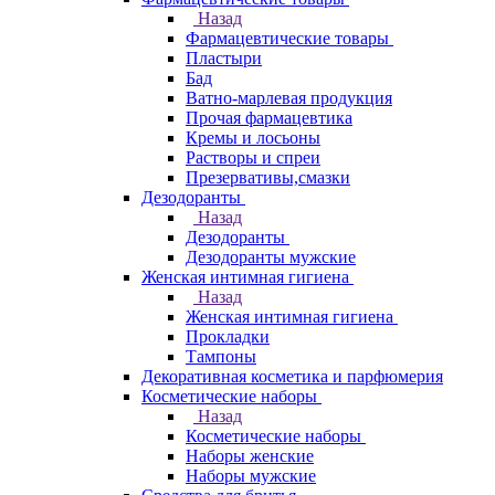
Назад
Фармацевтические товары
Пластыри
Бад
Ватно-марлевая продукция
Прочая фармацевтика
Кремы и лосьоны
Растворы и спреи
Презервативы,смазки
Дезодоранты
Назад
Дезодоранты
Дезодоранты мужские
Женская интимная гигиена
Назад
Женская интимная гигиена
Прокладки
Тампоны
Декоративная косметика и парфюмерия
Косметические наборы
Назад
Косметические наборы
Наборы женские
Наборы мужские