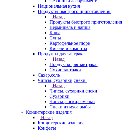
Сезонный ассортимент
Национальная кухня
Продукты быстрого приготовления
Назад
Продукты быстрого приготовления
Вермишель и лапша
Каша
Супы
Картофельное пюре
Кисели и компоты
Продукты для завтрака
Назад
Продукты для завтрака
Сухие завтраки
Сахар,соль
Чипсы, сухарики,снеки
Назад
Чипсы, сухарики,снеки
Сухарики
Чипсы ,снеки,семечки
Снеки из мяса,рыбы
Кондитерские изделия
Назад
Кондитерские изделия
Конфеты