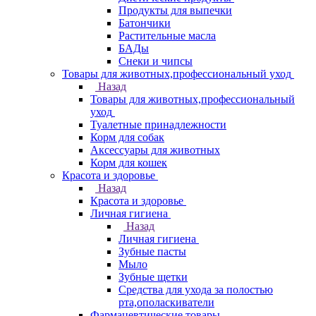
Продукты для выпечки
Батончики
Растительные масла
БАДы
Снеки и чипсы
Товары для животных,профессиональный уход
Назад
Товары для животных,профессиональный
уход
Туалетные принадлежности
Корм для собак
Аксессуары для животных
Корм для кошек
Красота и здоровье
Назад
Красота и здоровье
Личная гигиена
Назад
Личная гигиена
Зубные пасты
Мыло
Зубные щетки
Средства для ухода за полостью
рта,ополаскиватели
Фармацевтические товары