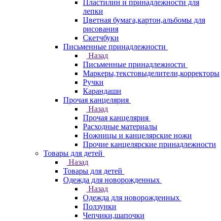
Пластилин и принадлежности для
лепки
Цветная бумага,картон,альбомы для
рисования
Скетчбуки
Письменные принадлежности
Назад
Письменные принадлежности
Маркеры,текстовыделители,корректоры
Ручки
Карандаши
Прочая канцелярия
Назад
Прочая канцелярия
Расходные материалы
Ножницы и канцелярские ножи
Прочие канцелярские принадлежности
Товары для детей
Назад
Товары для детей
Одежда для новорожденных
Назад
Одежда для новорожденных
Ползунки
Чепчики,шапочки