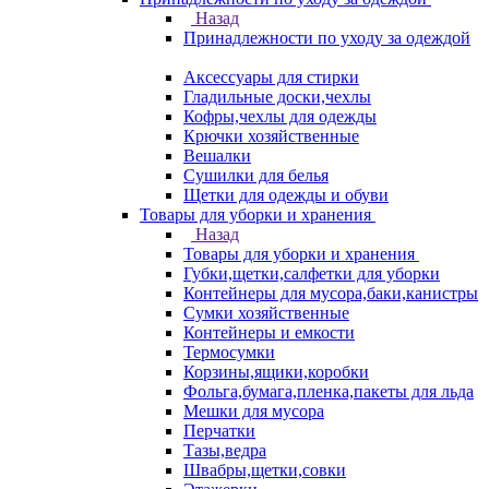
Назад
Принадлежности по уходу за одеждой
Аксессуары для стирки
Гладильные доски,чехлы
Кофры,чехлы для одежды
Крючки хозяйственные
Вешалки
Сушилки для белья
Щетки для одежды и обуви
Товары для уборки и хранения
Назад
Товары для уборки и хранения
Губки,щетки,салфетки для уборки
Контейнеры для мусора,баки,канистры
Сумки хозяйственные
Контейнеры и емкости
Термосумки
Корзины,ящики,коробки
Фольга,бумага,пленка,пакеты для льда
Мешки для мусора
Перчатки
Тазы,ведра
Швабры,щетки,совки