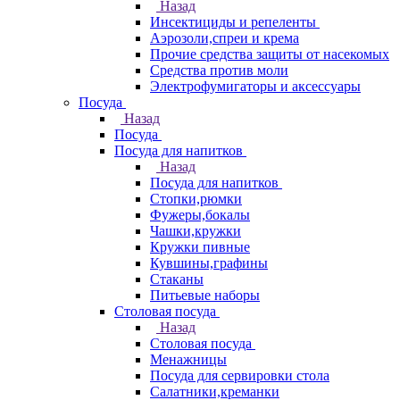
Назад
Инсектициды и репеленты
Аэрозоли,спреи и крема
Прочие средства защиты от насекомых
Средства против моли
Электрофумигаторы и аксессуары
Посуда
Назад
Посуда
Посуда для напитков
Назад
Посуда для напитков
Стопки,рюмки
Фужеры,бокалы
Чашки,кружки
Кружки пивные
Кувшины,графины
Стаканы
Питьевые наборы
Столовая посуда
Назад
Столовая посуда
Менажницы
Посуда для сервировки стола
Салатники,креманки