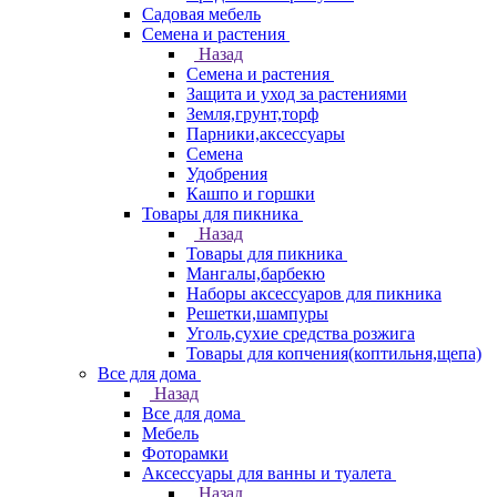
Садовая мебель
Семена и растения
Назад
Семена и растения
Защита и уход за растениями
Земля,грунт,торф
Парники,аксессуары
Семена
Удобрения
Кашпо и горшки
Товары для пикника
Назад
Товары для пикника
Мангалы,барбекю
Наборы аксессуаров для пикника
Решетки,шампуры
Уголь,сухие средства розжига
Товары для копчения(коптильня,щепа)
Все для дома
Назад
Все для дома
Мебель
Фоторамки
Аксессуары для ванны и туалета
Назад