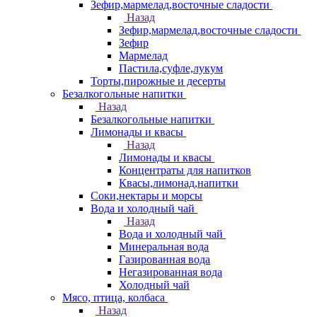
Зефир,мармелад,восточные сладости
Назад
Зефир,мармелад,восточные сладости
Зефир
Мармелад
Пастила,суфле,лукум
Торты,пирожные и десерты
Безалкогольные напитки
Назад
Безалкогольные напитки
Лимонады и квасы
Назад
Лимонады и квасы
Концентраты для напитков
Квасы,лимонад,напитки
Соки,нектары и морсы
Вода и холодный чай
Назад
Вода и холодный чай
Минеральная вода
Газированная вода
Негазированная вода
Холодный чай
Мясо, птица, колбаса
Назад