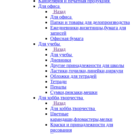
Канцелярия и печатная продукция
Для офиса
Назад
Для офиса
Папки и товары для делопроизводства
Ежедневники,визитницы,бумага для
записей
Офисная бумага
Для учебы
Назад
Для учебы
Дневники
Другие принадлежности для школы
Ластики,точилки,линейки,циркули
Обложки для тетрадей
Тетради
Пеналы
Сумки,рюкзаки,мешки
Для хобби,творчества
Назад
Для хобби,творчества
Цветные
карандаши,фломастеры,мелки
Краски и принадлежности для
рисования