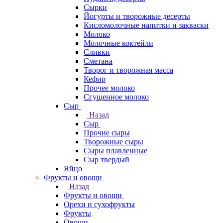
Сырки
Йогурты и творожные десерты
Кисломолочные напитки и закваски
Молоко
Молочные коктейли
Сливки
Сметана
Творог и творожная масса
Кефир
Прочее молоко
Сгущенное молоко
Сыр
Назад
Сыр
Прочие сыры
Творожные сыры
Сыры плавленные
Сыр твердый
Яйцо
Фрукты и овощи
Назад
Фрукты и овощи
Орехи и сухофрукты
Фрукты
Овощи