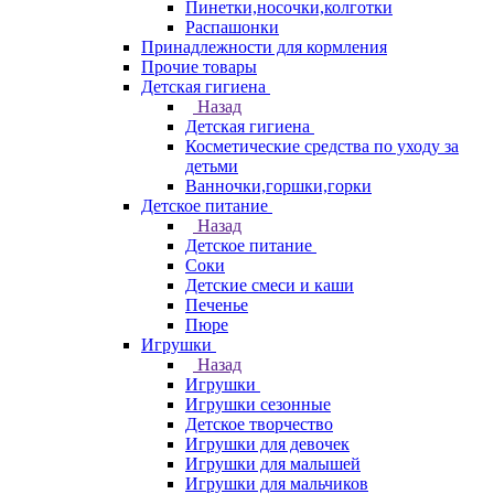
Пинетки,носочки,колготки
Распашонки
Принадлежности для кормления
Прочие товары
Детская гигиена
Назад
Детская гигиена
Косметические средства по уходу за
детьми
Ванночки,горшки,горки
Детское питание
Назад
Детское питание
Соки
Детские смеси и каши
Печенье
Пюре
Игрушки
Назад
Игрушки
Игрушки сезонные
Детское творчество
Игрушки для девочек
Игрушки для малышей
Игрушки для мальчиков