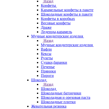
Назад
Конфеты
Карамельные конфеты в пакете
Шоколадные конфеты в пакете
Конфеты в коробках
Весовые конфеты
Драже
Леденцы,карамель
Мучные кондитерские изделия
Назад
Мучные кондитерские изделия
Вафли
Кексы
Рулеты
Сушки,баранки
Печенье
Пряники
Пироги
Шоколад
Назад
Шоколад
Шоколадные батончики
Шоколадная и ореховая паста
Шоколадные плитки
Жевательная резинка