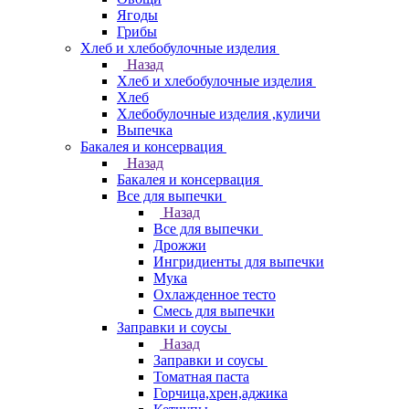
Ягоды
Грибы
Хлеб и хлебобулочные изделия
Назад
Хлеб и хлебобулочные изделия
Хлеб
Хлебобулочные изделия ,куличи
Выпечка
Бакалея и консервация
Назад
Бакалея и консервация
Все для выпечки
Назад
Все для выпечки
Дрожжи
Ингридиенты для выпечки
Мука
Охлажденное тесто
Смесь для выпечки
Заправки и соусы
Назад
Заправки и соусы
Томатная паста
Горчица,хрен,аджика