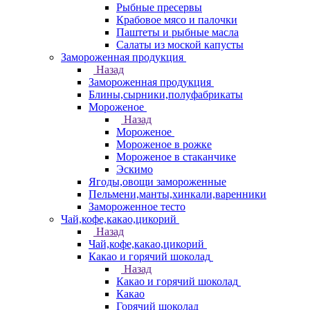
Рыбные пресервы
Крабовое мясо и палочки
Паштеты и рыбные масла
Салаты из моской капусты
Замороженная продукция
Назад
Замороженная продукция
Блины,сырники,полуфабрикаты
Мороженое
Назад
Мороженое
Мороженое в рожке
Мороженое в стаканчике
Эскимо
Ягоды,овощи замороженные
Пельмени,манты,хинкали,варенники
Замороженное тесто
Чай,кофе,какао,цикорий
Назад
Чай,кофе,какао,цикорий
Какао и горячий шоколад
Назад
Какао и горячий шоколад
Какао
Горячий шоколад