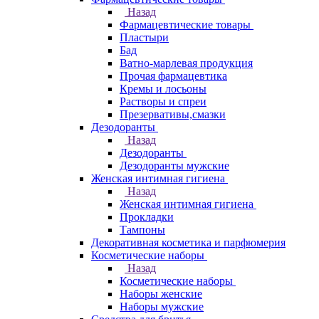
Назад
Фармацевтические товары
Пластыри
Бад
Ватно-марлевая продукция
Прочая фармацевтика
Кремы и лосьоны
Растворы и спреи
Презервативы,смазки
Дезодоранты
Назад
Дезодоранты
Дезодоранты мужские
Женская интимная гигиена
Назад
Женская интимная гигиена
Прокладки
Тампоны
Декоративная косметика и парфюмерия
Косметические наборы
Назад
Косметические наборы
Наборы женские
Наборы мужские