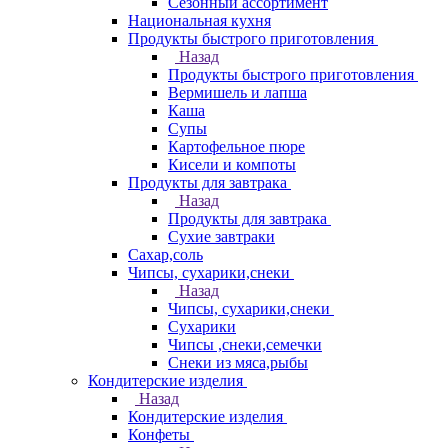
Сезонный ассортимент
Национальная кухня
Продукты быстрого приготовления
Назад
Продукты быстрого приготовления
Вермишель и лапша
Каша
Супы
Картофельное пюре
Кисели и компоты
Продукты для завтрака
Назад
Продукты для завтрака
Сухие завтраки
Сахар,соль
Чипсы, сухарики,снеки
Назад
Чипсы, сухарики,снеки
Сухарики
Чипсы ,снеки,семечки
Снеки из мяса,рыбы
Кондитерские изделия
Назад
Кондитерские изделия
Конфеты