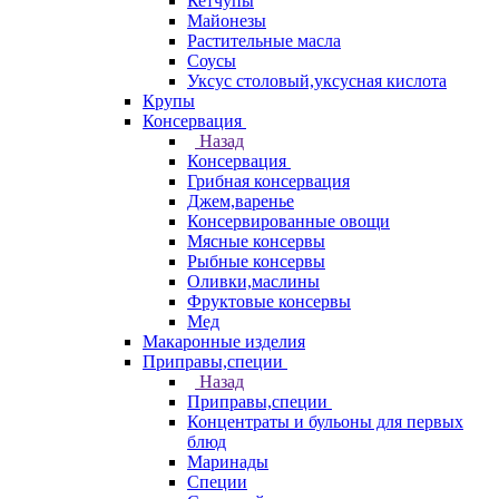
Кетчупы
Майонезы
Растительные масла
Соусы
Уксус столовый,уксусная кислота
Крупы
Консервация
Назад
Консервация
Грибная консервация
Джем,варенье
Консервированные овощи
Мясные консервы
Рыбные консервы
Оливки,маслины
Фруктовые консервы
Мед
Макаронные изделия
Приправы,специи
Назад
Приправы,специи
Концентраты и бульоны для первых
блюд
Маринады
Специи