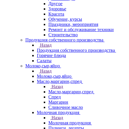
Другое
Здоровье
Красота
Обучение, курсы
Праздники, мероприятия
Ремонт и обслуживание техники
Строительство
Продукция собственного производства
Назад
Продукция собственного производства
Горячие блюда
Салаты
Молоко,сыр,яйцо
Назад
Молоко,сыр,яйцо
Масло,маргарин,спред
Назад
Масло,маргарин,спред
Спред
Маргарин
Сливочное масло
Молочная продукция
Назад
Молочная продукция
Пудинги, десерты