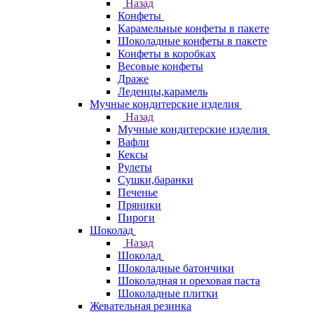
Назад
Конфеты
Карамельные конфеты в пакете
Шоколадные конфеты в пакете
Конфеты в коробках
Весовые конфеты
Драже
Леденцы,карамель
Мучные кондитерские изделия
Назад
Мучные кондитерские изделия
Вафли
Кексы
Рулеты
Сушки,баранки
Печенье
Пряники
Пироги
Шоколад
Назад
Шоколад
Шоколадные батончики
Шоколадная и ореховая паста
Шоколадные плитки
Жевательная резинка