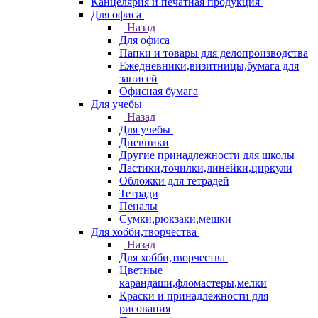
Канцелярия и печатная продукция
Для офиса
Назад
Для офиса
Папки и товары для делопроизводства
Ежедневники,визитницы,бумага для
записей
Офисная бумага
Для учебы
Назад
Для учебы
Дневники
Другие принадлежности для школы
Ластики,точилки,линейки,циркули
Обложки для тетрадей
Тетради
Пеналы
Сумки,рюкзаки,мешки
Для хобби,творчества
Назад
Для хобби,творчества
Цветные
карандаши,фломастеры,мелки
Краски и принадлежности для
рисования