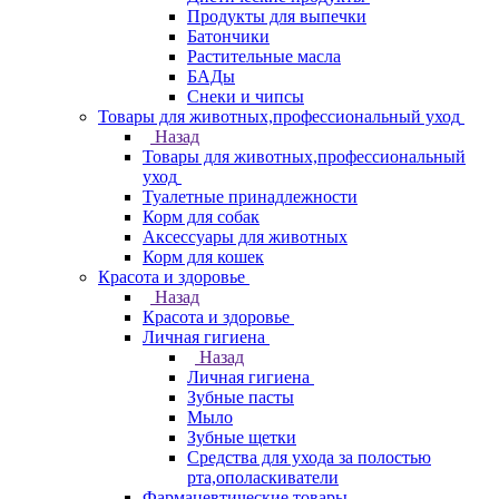
Продукты для выпечки
Батончики
Растительные масла
БАДы
Снеки и чипсы
Товары для животных,профессиональный уход
Назад
Товары для животных,профессиональный
уход
Туалетные принадлежности
Корм для собак
Аксессуары для животных
Корм для кошек
Красота и здоровье
Назад
Красота и здоровье
Личная гигиена
Назад
Личная гигиена
Зубные пасты
Мыло
Зубные щетки
Средства для ухода за полостью
рта,ополаскиватели
Фармацевтические товары