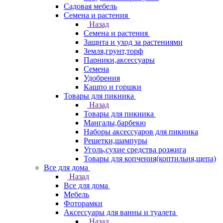
Садовая мебель
Семена и растения
Назад
Семена и растения
Защита и уход за растениями
Земля,грунт,торф
Парники,аксессуары
Семена
Удобрения
Кашпо и горшки
Товары для пикника
Назад
Товары для пикника
Мангалы,барбекю
Наборы аксессуаров для пикника
Решетки,шампуры
Уголь,сухие средства розжига
Товары для копчения(коптильня,щепа)
Все для дома
Назад
Все для дома
Мебель
Фоторамки
Аксессуары для ванны и туалета
Назад