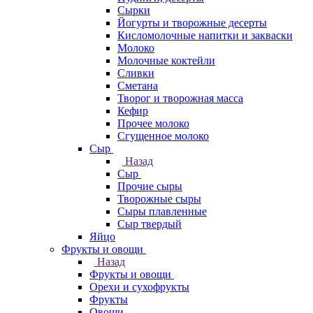
Сырки
Йогурты и творожные десерты
Кисломолочные напитки и закваски
Молоко
Молочные коктейли
Сливки
Сметана
Творог и творожная масса
Кефир
Прочее молоко
Сгущенное молоко
Сыр
Назад
Сыр
Прочие сыры
Творожные сыры
Сыры плавленные
Сыр твердый
Яйцо
Фрукты и овощи
Назад
Фрукты и овощи
Орехи и сухофрукты
Фрукты
Овощи