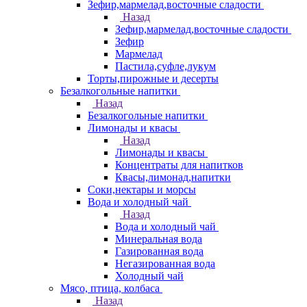
Зефир,мармелад,восточные сладости
Назад
Зефир,мармелад,восточные сладости
Зефир
Мармелад
Пастила,суфле,лукум
Торты,пирожные и десерты
Безалкогольные напитки
Назад
Безалкогольные напитки
Лимонады и квасы
Назад
Лимонады и квасы
Концентраты для напитков
Квасы,лимонад,напитки
Соки,нектары и морсы
Вода и холодный чай
Назад
Вода и холодный чай
Минеральная вода
Газированная вода
Негазированная вода
Холодный чай
Мясо, птица, колбаса
Назад