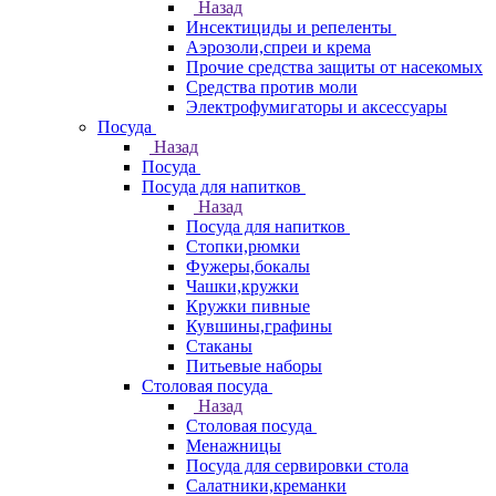
Назад
Инсектициды и репеленты
Аэрозоли,спреи и крема
Прочие средства защиты от насекомых
Средства против моли
Электрофумигаторы и аксессуары
Посуда
Назад
Посуда
Посуда для напитков
Назад
Посуда для напитков
Стопки,рюмки
Фужеры,бокалы
Чашки,кружки
Кружки пивные
Кувшины,графины
Стаканы
Питьевые наборы
Столовая посуда
Назад
Столовая посуда
Менажницы
Посуда для сервировки стола
Салатники,креманки