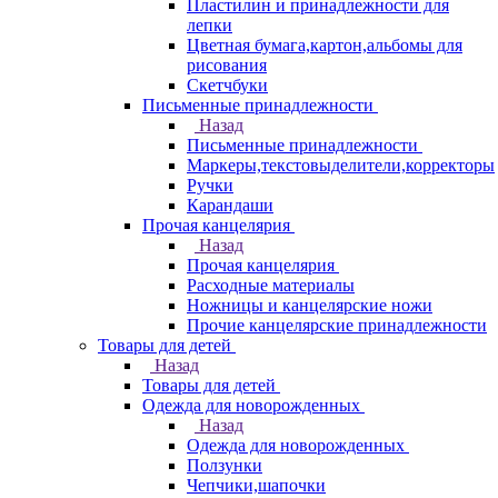
Пластилин и принадлежности для
лепки
Цветная бумага,картон,альбомы для
рисования
Скетчбуки
Письменные принадлежности
Назад
Письменные принадлежности
Маркеры,текстовыделители,корректоры
Ручки
Карандаши
Прочая канцелярия
Назад
Прочая канцелярия
Расходные материалы
Ножницы и канцелярские ножи
Прочие канцелярские принадлежности
Товары для детей
Назад
Товары для детей
Одежда для новорожденных
Назад
Одежда для новорожденных
Ползунки
Чепчики,шапочки