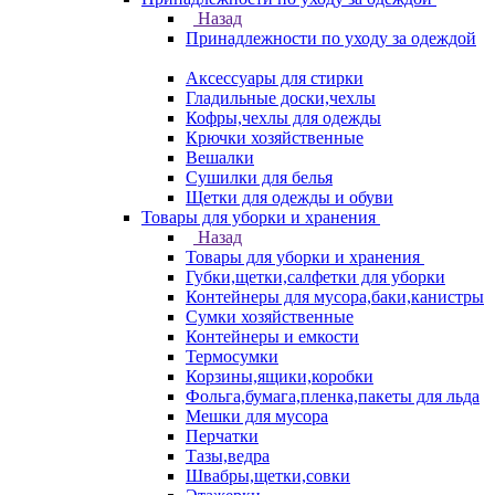
Назад
Принадлежности по уходу за одеждой
Аксессуары для стирки
Гладильные доски,чехлы
Кофры,чехлы для одежды
Крючки хозяйственные
Вешалки
Сушилки для белья
Щетки для одежды и обуви
Товары для уборки и хранения
Назад
Товары для уборки и хранения
Губки,щетки,салфетки для уборки
Контейнеры для мусора,баки,канистры
Сумки хозяйственные
Контейнеры и емкости
Термосумки
Корзины,ящики,коробки
Фольга,бумага,пленка,пакеты для льда
Мешки для мусора
Перчатки
Тазы,ведра
Швабры,щетки,совки