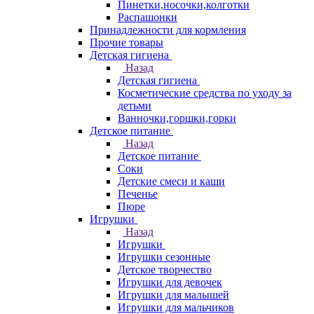
Пинетки,носочки,колготки
Распашонки
Принадлежности для кормления
Прочие товары
Детская гигиена
Назад
Детская гигиена
Косметические средства по уходу за
детьми
Ванночки,горшки,горки
Детское питание
Назад
Детское питание
Соки
Детские смеси и каши
Печенье
Пюре
Игрушки
Назад
Игрушки
Игрушки сезонные
Детское творчество
Игрушки для девочек
Игрушки для малышей
Игрушки для мальчиков