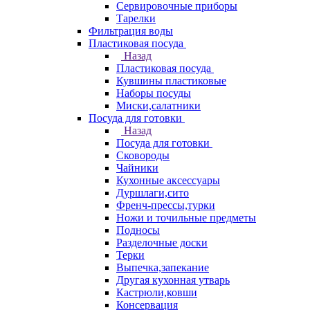
Сервировочные приборы
Тарелки
Фильтрация воды
Пластиковая посуда
Назад
Пластиковая посуда
Кувшины пластиковые
Наборы посуды
Миски,салатники
Посуда для готовки
Назад
Посуда для готовки
Сковороды
Чайники
Кухонные аксессуары
Дуршлаги,сито
Френч-прессы,турки
Ножи и точильные предметы
Подносы
Разделочные доски
Терки
Выпечка,запекание
Другая кухонная утварь
Кастрюли,ковши
Консервация