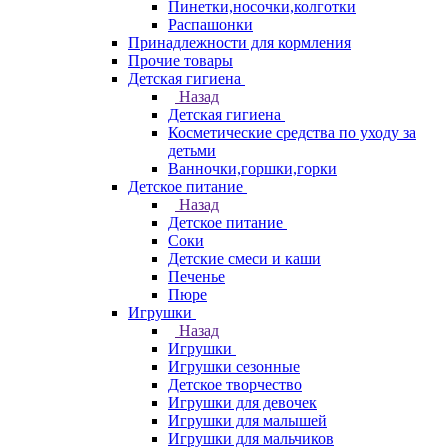
Пинетки,носочки,колготки
Распашонки
Принадлежности для кормления
Прочие товары
Детская гигиена
Назад
Детская гигиена
Косметические средства по уходу за
детьми
Ванночки,горшки,горки
Детское питание
Назад
Детское питание
Соки
Детские смеси и каши
Печенье
Пюре
Игрушки
Назад
Игрушки
Игрушки сезонные
Детское творчество
Игрушки для девочек
Игрушки для малышей
Игрушки для мальчиков