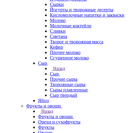
Сырки
Йогурты и творожные десерты
Кисломолочные напитки и закваски
Молоко
Молочные коктейли
Сливки
Сметана
Творог и творожная масса
Кефир
Прочее молоко
Сгущенное молоко
Сыр
Назад
Сыр
Прочие сыры
Творожные сыры
Сыры плавленные
Сыр твердый
Яйцо
Фрукты и овощи
Назад
Фрукты и овощи
Орехи и сухофрукты
Фрукты
Овощи