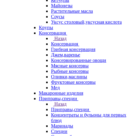
Кетчупы
Майонезы
Растительные масла
Соусы
Уксус столовый,уксусная кислота
Крупы
Консервация
Назад
Консервация
Грибная консервация
Джем,варенье
Консервированные овощи
Мясные консервы
Рыбные консервы
Оливки,маслины
Фруктовые консервы
Мед
Макаронные изделия
Приправы,специи
Назад
Приправы,специи
Концентраты и бульоны для первых
блюд
Маринады
Специи