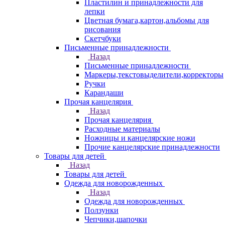
Пластилин и принадлежности для
лепки
Цветная бумага,картон,альбомы для
рисования
Скетчбуки
Письменные принадлежности
Назад
Письменные принадлежности
Маркеры,текстовыделители,корректоры
Ручки
Карандаши
Прочая канцелярия
Назад
Прочая канцелярия
Расходные материалы
Ножницы и канцелярские ножи
Прочие канцелярские принадлежности
Товары для детей
Назад
Товары для детей
Одежда для новорожденных
Назад
Одежда для новорожденных
Ползунки
Чепчики,шапочки