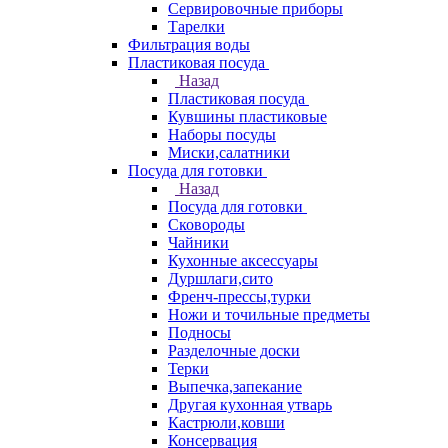
Сервировочные приборы
Тарелки
Фильтрация воды
Пластиковая посуда
Назад
Пластиковая посуда
Кувшины пластиковые
Наборы посуды
Миски,салатники
Посуда для готовки
Назад
Посуда для готовки
Сковороды
Чайники
Кухонные аксессуары
Дуршлаги,сито
Френч-прессы,турки
Ножи и точильные предметы
Подносы
Разделочные доски
Терки
Выпечка,запекание
Другая кухонная утварь
Кастрюли,ковши
Консервация