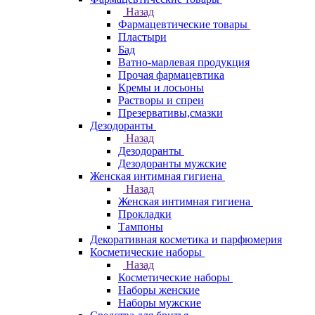
Назад
Фармацевтические товары
Пластыри
Бад
Ватно-марлевая продукция
Прочая фармацевтика
Кремы и лосьоны
Растворы и спреи
Презервативы,смазки
Дезодоранты
Назад
Дезодоранты
Дезодоранты мужские
Женская интимная гигиена
Назад
Женская интимная гигиена
Прокладки
Тампоны
Декоративная косметика и парфюмерия
Косметические наборы
Назад
Косметические наборы
Наборы женские
Наборы мужские