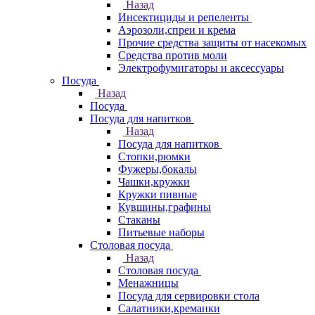
Назад
Инсектициды и репеленты
Аэрозоли,спреи и крема
Прочие средства защиты от насекомых
Средства против моли
Электрофумигаторы и аксессуары
Посуда
Назад
Посуда
Посуда для напитков
Назад
Посуда для напитков
Стопки,рюмки
Фужеры,бокалы
Чашки,кружки
Кружки пивные
Кувшины,графины
Стаканы
Питьевые наборы
Столовая посуда
Назад
Столовая посуда
Менажницы
Посуда для сервировки стола
Салатники,креманки