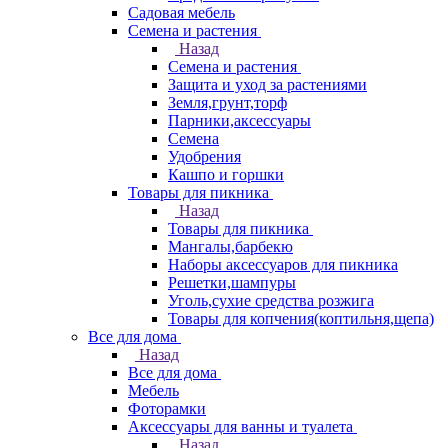
Садовая мебель
Семена и растения
Назад
Семена и растения
Защита и уход за растениями
Земля,грунт,торф
Парники,аксессуары
Семена
Удобрения
Кашпо и горшки
Товары для пикника
Назад
Товары для пикника
Мангалы,барбекю
Наборы аксессуаров для пикника
Решетки,шампуры
Уголь,сухие средства розжига
Товары для копчения(коптильня,щепа)
Все для дома
Назад
Все для дома
Мебель
Фоторамки
Аксессуары для ванны и туалета
Назад