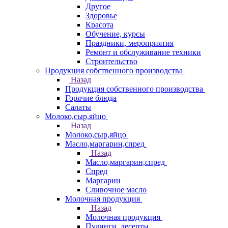
Другое
Здоровье
Красота
Обучение, курсы
Праздники, мероприятия
Ремонт и обслуживание техники
Строительство
Продукция собственного производства
Назад
Продукция собственного производства
Горячие блюда
Салаты
Молоко,сыр,яйцо
Назад
Молоко,сыр,яйцо
Масло,маргарин,спред
Назад
Масло,маргарин,спред
Спред
Маргарин
Сливочное масло
Молочная продукция
Назад
Молочная продукция
Пудинги, десерты