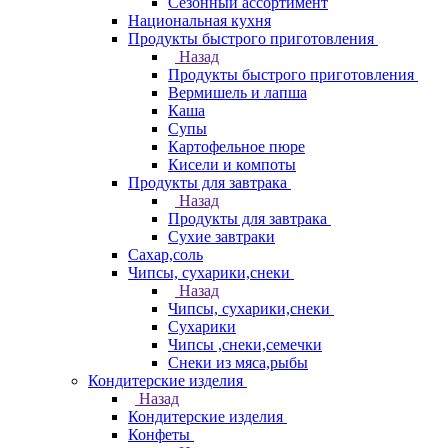
Сезонный ассортимент
Национальная кухня
Продукты быстрого приготовления
Назад
Продукты быстрого приготовления
Вермишель и лапша
Каша
Супы
Картофельное пюре
Кисели и компоты
Продукты для завтрака
Назад
Продукты для завтрака
Сухие завтраки
Сахар,соль
Чипсы, сухарики,снеки
Назад
Чипсы, сухарики,снеки
Сухарики
Чипсы ,снеки,семечки
Снеки из мяса,рыбы
Кондитерские изделия
Назад
Кондитерские изделия
Конфеты