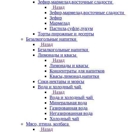
Зефир,мармелад,восточные сладости
Назад
Зефир,мармелад,восточные сладости
Зефир
Мармелад
Пастила,суфле,лукум
Торты,пирожные и десерты
Безалкогольные напитки
Назад
Безалкогольные напитки
Лимонады и квасы
Назад
Лимонады и квасы
Концентраты для напитков
Квасы,лимонад,напитки
Соки,нектары и морсы
Вода и холодный чай
Назад
Вода и холодный чай
Минеральная вода
Газированная вода
Негазированная вода
Холодный чай
Мясо, птица, колбаса
Назад