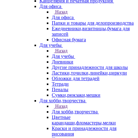
Канцелярия и печатная продукция
Для офиса
Назад
Для офиса
Папки и товары для делопроизводства
Ежедневники,визитницы,бумага для
записей
Офисная бумага
Для учебы
Назад
Для учебы
Дневники
Другие принадлежности для школы
Ластики,точилки,линейки,циркули
Обложки для тетрадей
Тетради
Пеналы
Сумки,рюкзаки,мешки
Для хобби,творчества
Назад
Для хобби,творчества
Цветные
карандаши,фломастеры,мелки
Краски и принадлежности для
рисования