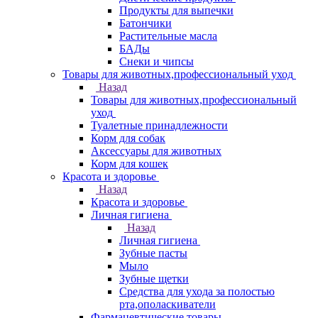
Продукты для выпечки
Батончики
Растительные масла
БАДы
Снеки и чипсы
Товары для животных,профессиональный уход
Назад
Товары для животных,профессиональный
уход
Туалетные принадлежности
Корм для собак
Аксессуары для животных
Корм для кошек
Красота и здоровье
Назад
Красота и здоровье
Личная гигиена
Назад
Личная гигиена
Зубные пасты
Мыло
Зубные щетки
Средства для ухода за полостью
рта,ополаскиватели
Фармацевтические товары