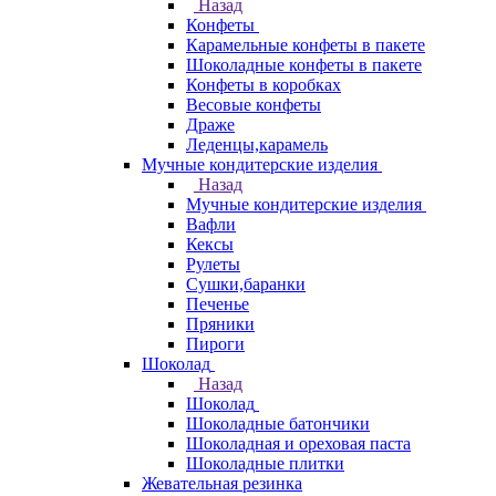
Назад
Конфеты
Карамельные конфеты в пакете
Шоколадные конфеты в пакете
Конфеты в коробках
Весовые конфеты
Драже
Леденцы,карамель
Мучные кондитерские изделия
Назад
Мучные кондитерские изделия
Вафли
Кексы
Рулеты
Сушки,баранки
Печенье
Пряники
Пироги
Шоколад
Назад
Шоколад
Шоколадные батончики
Шоколадная и ореховая паста
Шоколадные плитки
Жевательная резинка