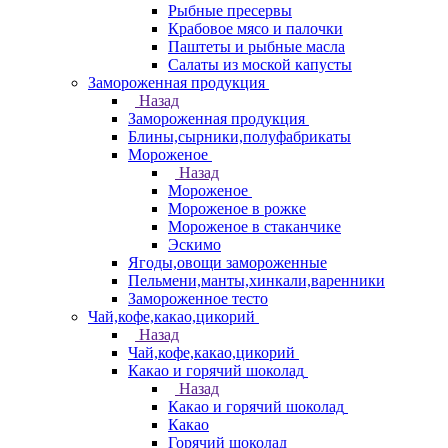
Рыбные пресервы
Крабовое мясо и палочки
Паштеты и рыбные масла
Салаты из моской капусты
Замороженная продукция
Назад
Замороженная продукция
Блины,сырники,полуфабрикаты
Мороженое
Назад
Мороженое
Мороженое в рожке
Мороженое в стаканчике
Эскимо
Ягоды,овощи замороженные
Пельмени,манты,хинкали,варенники
Замороженное тесто
Чай,кофе,какао,цикорий
Назад
Чай,кофе,какао,цикорий
Какао и горячий шоколад
Назад
Какао и горячий шоколад
Какао
Горячий шоколад