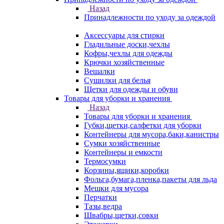
Назад
Принадлежности по уходу за одеждой
Аксессуары для стирки
Гладильные доски,чехлы
Кофры,чехлы для одежды
Крючки хозяйственные
Вешалки
Сушилки для белья
Щетки для одежды и обуви
Товары для уборки и хранения
Назад
Товары для уборки и хранения
Губки,щетки,салфетки для уборки
Контейнеры для мусора,баки,канистры
Сумки хозяйственные
Контейнеры и емкости
Термосумки
Корзины,ящики,коробки
Фольга,бумага,пленка,пакеты для льда
Мешки для мусора
Перчатки
Тазы,ведра
Швабры,щетки,совки