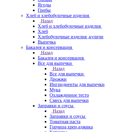
Ягоды
Грибы
Хлеб и хлебобулочные изделия
Назад
Хлеб и хлебобулочные изделия
Хлеб
Хлебобулочные изделия ,куличи
Выпечка
Бакалея и консервация
Назад
Бакалея и консервация
Все для выпечки
Назад
Все для выпечки
Дрожжи
Ингридиенты для выпечки
Мука
Охлажденное тесто
Смесь для выпечки
Заправки и соусы
Назад
Заправки и соусы
Томатная паста
Горчица,хрен,аджика