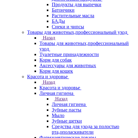
Продукты для выпечки
Батончики
Растительные масла
БАДы
Снеки и чипсы
Товары для животных,профессиональный уход
Назад
Товары для животных,профессиональный
уход
Туалетные принадлежности
Корм для собак
Аксессуары для животных
Корм для кошек
Красота и здоровье
Назад
Красота и здоровье
Личная гигиена
Назад
Личная гигиена
Зубные пасты
Мыло
Зубные щетки
Средства для ухода за полостью
рта,ополаскиватели
Фармацевтические товары