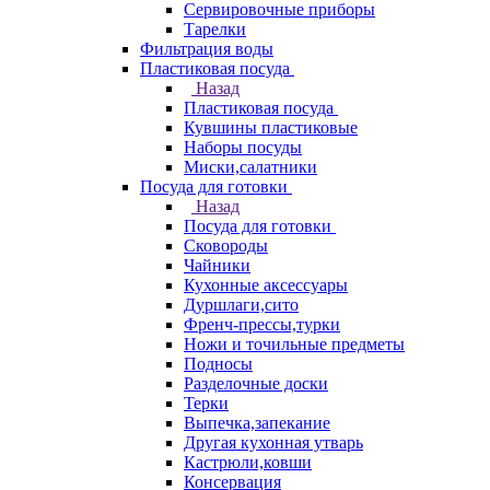
Сервировочные приборы
Тарелки
Фильтрация воды
Пластиковая посуда
Назад
Пластиковая посуда
Кувшины пластиковые
Наборы посуды
Миски,салатники
Посуда для готовки
Назад
Посуда для готовки
Сковороды
Чайники
Кухонные аксессуары
Дуршлаги,сито
Френч-прессы,турки
Ножи и точильные предметы
Подносы
Разделочные доски
Терки
Выпечка,запекание
Другая кухонная утварь
Кастрюли,ковши
Консервация