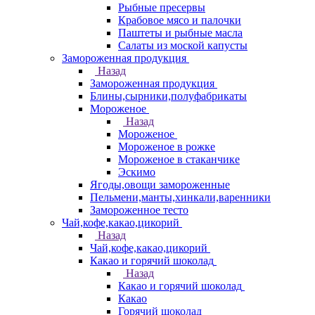
Рыбные пресервы
Крабовое мясо и палочки
Паштеты и рыбные масла
Салаты из моской капусты
Замороженная продукция
Назад
Замороженная продукция
Блины,сырники,полуфабрикаты
Мороженое
Назад
Мороженое
Мороженое в рожке
Мороженое в стаканчике
Эскимо
Ягоды,овощи замороженные
Пельмени,манты,хинкали,варенники
Замороженное тесто
Чай,кофе,какао,цикорий
Назад
Чай,кофе,какао,цикорий
Какао и горячий шоколад
Назад
Какао и горячий шоколад
Какао
Горячий шоколад