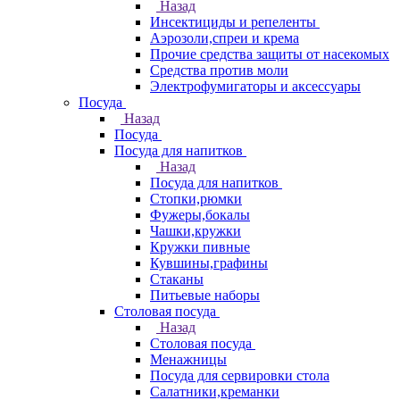
Назад
Инсектициды и репеленты
Аэрозоли,спреи и крема
Прочие средства защиты от насекомых
Средства против моли
Электрофумигаторы и аксессуары
Посуда
Назад
Посуда
Посуда для напитков
Назад
Посуда для напитков
Стопки,рюмки
Фужеры,бокалы
Чашки,кружки
Кружки пивные
Кувшины,графины
Стаканы
Питьевые наборы
Столовая посуда
Назад
Столовая посуда
Менажницы
Посуда для сервировки стола
Салатники,креманки