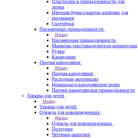
Пластилин и принадлежности для
лепки
Цветная бумага,картон,альбомы для
рисования
Скетчбуки
Письменные принадлежности
Назад
Письменные принадлежности
Маркеры,текстовыделители,корректоры
Ручки
Карандаши
Прочая канцелярия
Назад
Прочая канцелярия
Расходные материалы
Ножницы и канцелярские ножи
Прочие канцелярские принадлежности
Товары для детей
Назад
Товары для детей
Одежда для новорожденных
Назад
Одежда для новорожденных
Ползунки
Чепчики,шапочки