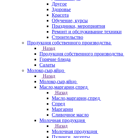
Другое
Здоровье
Красота
Обучение, курсы
Праздники, мероприятия
Ремонт и обслуживание техники
Строительство
Продукция собственного производства
Назад
Продукция собственного производства
Горячие блюда
Салаты
Молоко,сыр,яйцо
Назад
Молоко,сыр,яйцо
Масло,маргарин,спред
Назад
Масло,маргарин,спред
Спред
Маргарин
Сливочное масло
Молочная продукция
Назад
Молочная продукция
Пудинги, десерты