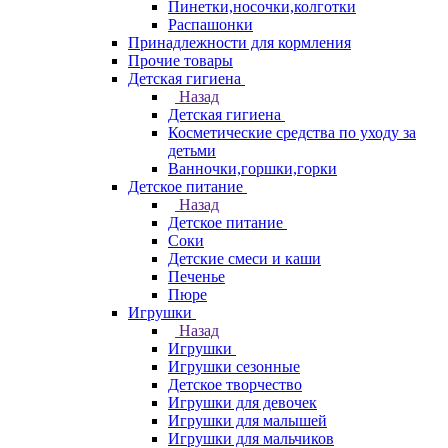
Пинетки,носочки,колготки
Распашонки
Принадлежности для кормления
Прочие товары
Детская гигиена
Назад
Детская гигиена
Косметические средства по уходу за
детьми
Ванночки,горшки,горки
Детское питание
Назад
Детское питание
Соки
Детские смеси и каши
Печенье
Пюре
Игрушки
Назад
Игрушки
Игрушки сезонные
Детское творчество
Игрушки для девочек
Игрушки для малышей
Игрушки для мальчиков