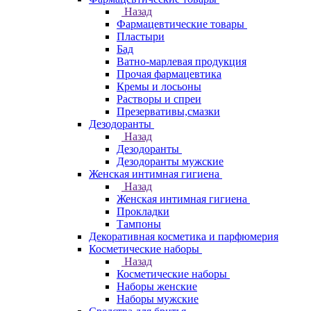
Назад
Фармацевтические товары
Пластыри
Бад
Ватно-марлевая продукция
Прочая фармацевтика
Кремы и лосьоны
Растворы и спреи
Презервативы,смазки
Дезодоранты
Назад
Дезодоранты
Дезодоранты мужские
Женская интимная гигиена
Назад
Женская интимная гигиена
Прокладки
Тампоны
Декоративная косметика и парфюмерия
Косметические наборы
Назад
Косметические наборы
Наборы женские
Наборы мужские