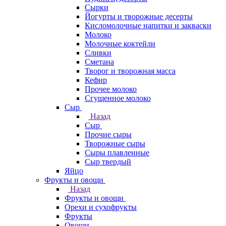
Сырки
Йогурты и творожные десерты
Кисломолочные напитки и закваски
Молоко
Молочные коктейли
Сливки
Сметана
Творог и творожная масса
Кефир
Прочее молоко
Сгущенное молоко
Сыр
Назад
Сыр
Прочие сыры
Творожные сыры
Сыры плавленные
Сыр твердый
Яйцо
Фрукты и овощи
Назад
Фрукты и овощи
Орехи и сухофрукты
Фрукты
Овощи