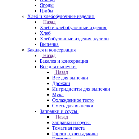
Ягоды
Грибы
Хлеб и хлебобулочные изделия
Назад
Хлеб и хлебобулочные изделия
Хлеб
Хлебобулочные изделия ,куличи
Выпечка
Бакалея и консервация
Назад
Бакалея и консервация
Все для выпечки
Назад
Все для выпечки
Дрожжи
Ингридиенты для выпечки
Мука
Охлажденное тесто
Смесь для выпечки
Заправки и соусы
Назад
Заправки и соусы
Томатная паста
Горчица,хрен,аджика