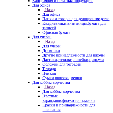
Канцелярия и печатная продукция
Для офиса
Назад
Для офиса
Папки и товары для делопроизводства
Ежедневники,визитницы,бумага для
записей
Офисная бумага
Для учебы
Назад
Для учебы
Дневники
Другие принадлежности для школы
Ластики,точилки,линейки,циркули
Обложки для тетрадей
Тетради
Пеналы
Сумки,рюкзаки,мешки
Для хобби,творчества
Назад
Для хобби,творчества
Цветные
карандаши,фломастеры,мелки
Краски и принадлежности для
рисования