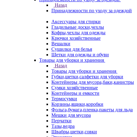
Назад
Принадлежности по уходу за одеждой
Аксессуары для стирки
Гладильные доски,чехлы
Кофры,чехлы для одежды
Крючки хозяйственные
Вешалки
Сушилки для белья
Щетки для одежды и обуви
Товары для уборки и хранения
Назад
Товары для уборки и хранения
Губки,щетки,салфетки для уборки
Контейнеры для мусора,баки,канистры
Сумки хозяйственные
Контейнеры и емкости
Термосумки
Корзины,ящики,коробки
Фольга,бумага,пленка,пакеты для льда
Мешки для мусора
Перчатки
Тазы,ведра
Швабры,щетки,совки