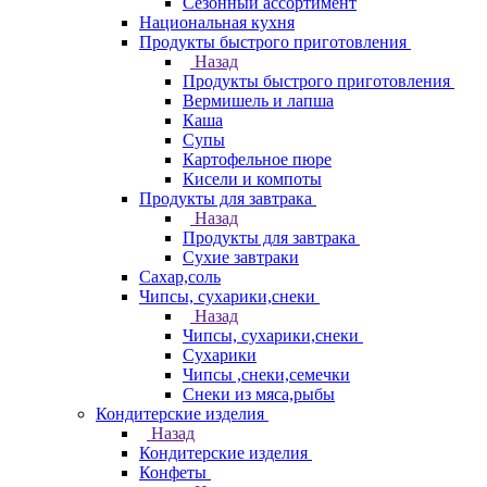
Сезонный ассортимент
Национальная кухня
Продукты быстрого приготовления
Назад
Продукты быстрого приготовления
Вермишель и лапша
Каша
Супы
Картофельное пюре
Кисели и компоты
Продукты для завтрака
Назад
Продукты для завтрака
Сухие завтраки
Сахар,соль
Чипсы, сухарики,снеки
Назад
Чипсы, сухарики,снеки
Сухарики
Чипсы ,снеки,семечки
Снеки из мяса,рыбы
Кондитерские изделия
Назад
Кондитерские изделия
Конфеты