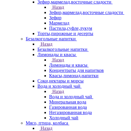
Зефир,мармелад,восточные сладости
Назад
Зефир,мармелад,восточные сладости
Зефир
Мармелад
Пастила,суфле,лукум
Торты,пирожные и десерты
Безалкогольные напитки
Назад
Безалкогольные напитки
Лимонады и квасы
Назад
Лимонады и квасы
Концентраты для напитков
Квасы,лимонад,напитки
Соки,нектары и морсы
Вода и холодный чай
Назад
Вода и холодный чай
Минеральная вода
Газированная вода
Негазированная вода
Холодный чай
Мясо, птица, колбаса
Назад