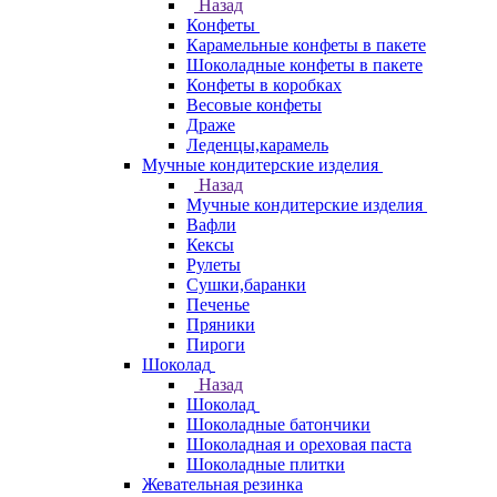
Назад
Конфеты
Карамельные конфеты в пакете
Шоколадные конфеты в пакете
Конфеты в коробках
Весовые конфеты
Драже
Леденцы,карамель
Мучные кондитерские изделия
Назад
Мучные кондитерские изделия
Вафли
Кексы
Рулеты
Сушки,баранки
Печенье
Пряники
Пироги
Шоколад
Назад
Шоколад
Шоколадные батончики
Шоколадная и ореховая паста
Шоколадные плитки
Жевательная резинка