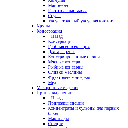
Кетчупы
Майонезы
Растительные масла
Соусы
Уксус столовый,уксусная кислота
Крупы
Консервация
Назад
Консервация
Грибная консервация
Джем,варенье
Консервированные овощи
Мясные консервы
Рыбные консервы
Оливки,маслины
Фруктовые консервы
Мед
Макаронные изделия
Приправы,специи
Назад
Приправы,специи
Концентраты и бульоны для первых
блюд
Маринады
Специи