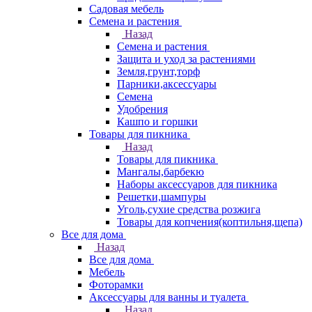
Садовая мебель
Семена и растения
Назад
Семена и растения
Защита и уход за растениями
Земля,грунт,торф
Парники,аксессуары
Семена
Удобрения
Кашпо и горшки
Товары для пикника
Назад
Товары для пикника
Мангалы,барбекю
Наборы аксессуаров для пикника
Решетки,шампуры
Уголь,сухие средства розжига
Товары для копчения(коптильня,щепа)
Все для дома
Назад
Все для дома
Мебель
Фоторамки
Аксессуары для ванны и туалета
Назад