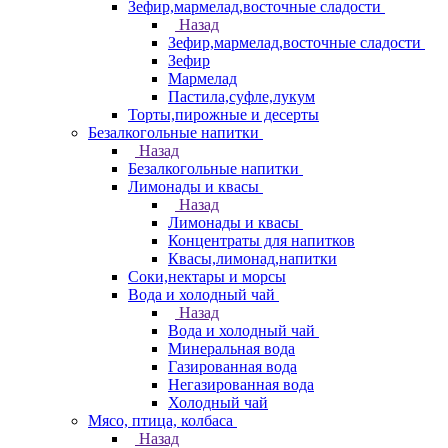
Зефир,мармелад,восточные сладости
Назад
Зефир,мармелад,восточные сладости
Зефир
Мармелад
Пастила,суфле,лукум
Торты,пирожные и десерты
Безалкогольные напитки
Назад
Безалкогольные напитки
Лимонады и квасы
Назад
Лимонады и квасы
Концентраты для напитков
Квасы,лимонад,напитки
Соки,нектары и морсы
Вода и холодный чай
Назад
Вода и холодный чай
Минеральная вода
Газированная вода
Негазированная вода
Холодный чай
Мясо, птица, колбаса
Назад