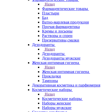
Назад
Фармацевтические товары
Пластыри
Бад
Ватно-марлевая продукция
Прочая фармацевтика
Кремы и лосьоны
Растворы и спреи
Презервативы,смазки
Дезодоранты
Назад
Дезодоранты
Дезодоранты мужские
Женская интимная гигиена
Назад
Женская интимная гигиена
Прокладки
Тампоны
Декоративная косметика и парфюмерия
Косметические наборы
Назад
Косметические наборы
Наборы женские
Наборы мужские