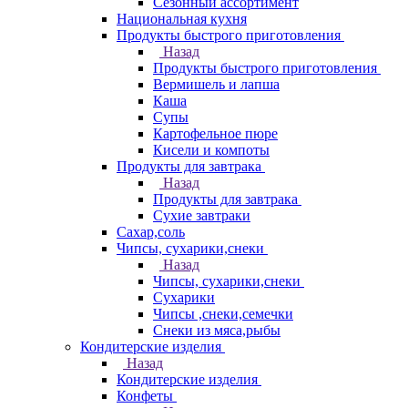
Сезонный ассортимент
Национальная кухня
Продукты быстрого приготовления
Назад
Продукты быстрого приготовления
Вермишель и лапша
Каша
Супы
Картофельное пюре
Кисели и компоты
Продукты для завтрака
Назад
Продукты для завтрака
Сухие завтраки
Сахар,соль
Чипсы, сухарики,снеки
Назад
Чипсы, сухарики,снеки
Сухарики
Чипсы ,снеки,семечки
Снеки из мяса,рыбы
Кондитерские изделия
Назад
Кондитерские изделия
Конфеты