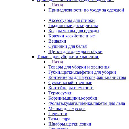
Назад
Принадлежности по уходу за одеждой
Аксессуары для стирки
Гладильные доски,чехлы
Кофры,чехлы для одежды
Крючки хозяйственные
Вешалки
Сушилки для белья
Щетки для одежды и обуви
Товары для уборки и хранения
Назад
Товары для уборки и хранения
Губки,щетки,салфетки для уборки
Контейнеры для мусора,баки,канистры
Сумки хозяйственные
Контейнеры и емкости
Термосумки
Корзины,ящики,коробки
Фольга,бумага,пленка,пакеты для льда
Мешки для мусора
Перчатки
Тазы,ведра
Швабры,щетки,совки