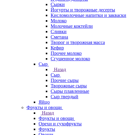
Сырки
Йогурты и творожные десерты
Кисломолочные напитки и закваски
Молоко
Молочные коктейли
Сливки
Сметана
Творог и творожная масса
Кефир
Прочее молоко
Сгущенное молоко
Сыр
Назад
Сыр
Прочие сыры
Творожные сыры
Сыры плавленные
Сыр твердый
Яйцо
Фрукты и овощи
Назад
Фрукты и овощи
Орехи и сухофрукты
Фрукты
Овощи