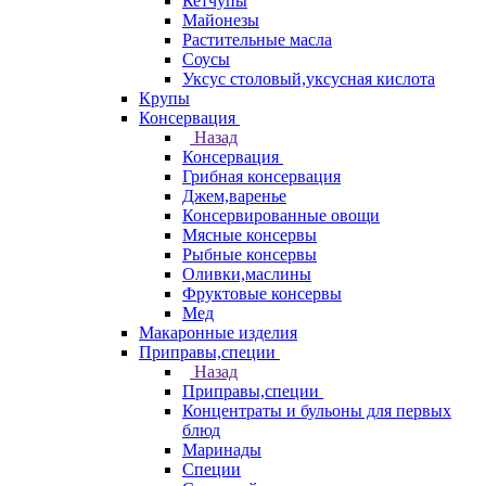
Кетчупы
Майонезы
Растительные масла
Соусы
Уксус столовый,уксусная кислота
Крупы
Консервация
Назад
Консервация
Грибная консервация
Джем,варенье
Консервированные овощи
Мясные консервы
Рыбные консервы
Оливки,маслины
Фруктовые консервы
Мед
Макаронные изделия
Приправы,специи
Назад
Приправы,специи
Концентраты и бульоны для первых
блюд
Маринады
Специи