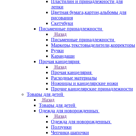
Пластилин и принадлежности для
лепки
Цветная бумага,картон,альбомы для
рисования
Скетчбуки
Письменные принадлежности
Назад
Письменные принадлежности
Маркеры,текстовыделители,корректоры
Ручки
Карандаши
Прочая канцелярия
Назад
Прочая канцелярия
Расходные материалы
Ножницы и канцелярские ножи
Прочие канцелярские принадлежности
Товары для детей
Назад
Товары для детей
Одежда для новорожденных
Назад
Одежда для новорожденных
Ползунки
Чепчики,шапочки