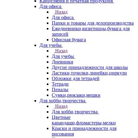
Канцелярия и печатная продукция
Для офиса
Назад
Для офиса
Папки и товары для делопроизводства
Ежедневники,визитницы,бумага для
записей
Офисная бумага
Для учебы
Назад
Для учебы
Дневники
Другие принадлежности для школы
Ластики,точилки,линейки,циркули
Обложки для тетрадей
Тетради
Пеналы
Сумки,рюкзаки,мешки
Для хобби,творчества
Назад
Для хобби,творчества
Цветные
карандаши,фломастеры,мелки
Краски и принадлежности для
рисования