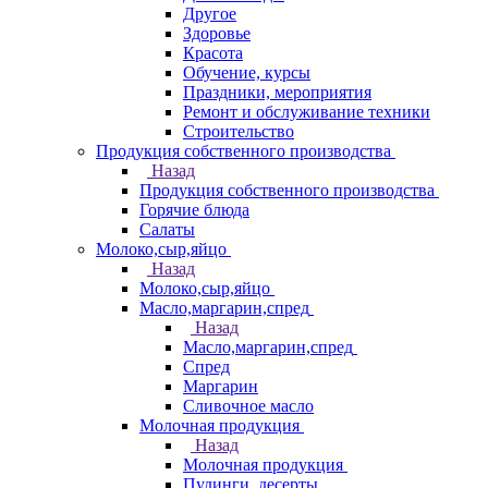
Другое
Здоровье
Красота
Обучение, курсы
Праздники, мероприятия
Ремонт и обслуживание техники
Строительство
Продукция собственного производства
Назад
Продукция собственного производства
Горячие блюда
Салаты
Молоко,сыр,яйцо
Назад
Молоко,сыр,яйцо
Масло,маргарин,спред
Назад
Масло,маргарин,спред
Спред
Маргарин
Сливочное масло
Молочная продукция
Назад
Молочная продукция
Пудинги, десерты