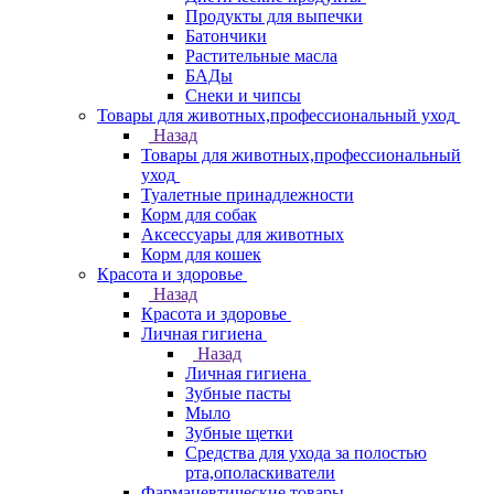
Продукты для выпечки
Батончики
Растительные масла
БАДы
Снеки и чипсы
Товары для животных,профессиональный уход
Назад
Товары для животных,профессиональный
уход
Туалетные принадлежности
Корм для собак
Аксессуары для животных
Корм для кошек
Красота и здоровье
Назад
Красота и здоровье
Личная гигиена
Назад
Личная гигиена
Зубные пасты
Мыло
Зубные щетки
Средства для ухода за полостью
рта,ополаскиватели
Фармацевтические товары