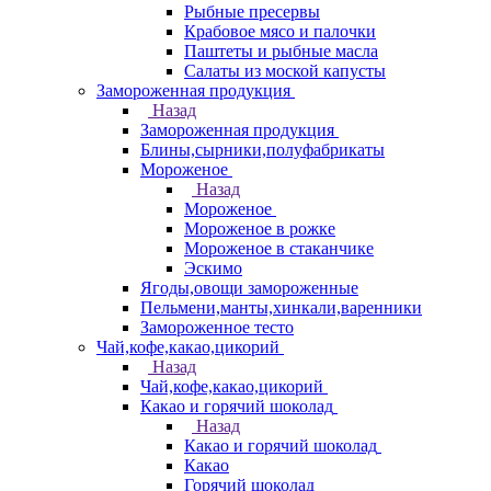
Рыбные пресервы
Крабовое мясо и палочки
Паштеты и рыбные масла
Салаты из моской капусты
Замороженная продукция
Назад
Замороженная продукция
Блины,сырники,полуфабрикаты
Мороженое
Назад
Мороженое
Мороженое в рожке
Мороженое в стаканчике
Эскимо
Ягоды,овощи замороженные
Пельмени,манты,хинкали,варенники
Замороженное тесто
Чай,кофе,какао,цикорий
Назад
Чай,кофе,какао,цикорий
Какао и горячий шоколад
Назад
Какао и горячий шоколад
Какао
Горячий шоколад