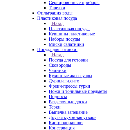
Сервировочные приборы
Тарелки
Фильтрация воды
Пластиковая посуда
Назад
Пластиковая посуда
Кувшины пластиковые
Наборы посуды
Миски,салатники
Посуда для готовки
Назад
Посуда для готовки
Сковороды
Чайники
Кухонные аксессуары
Дуршлаги,сито
Френч-прессы,турки
Ножи и точильные предметы
Подносы
Разделочные доски
Терки
Выпечка,запекание
Другая кухонная утварь
Кастрюли,ковши
Консервация