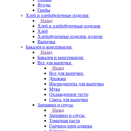
Ягоды
Грибы
Хлеб и хлебобулочные изделия
Назад
Хлеб и хлебобулочные изделия
Хлеб
Хлебобулочные изделия ,куличи
Выпечка
Бакалея и консервация
Назад
Бакалея и консервация
Все для выпечки
Назад
Все для выпечки
Дрожжи
Ингридиенты для выпечки
Мука
Охлажденное тесто
Смесь для выпечки
Заправки и соусы
Назад
Заправки и соусы
Томатная паста
Горчица,хрен,аджика