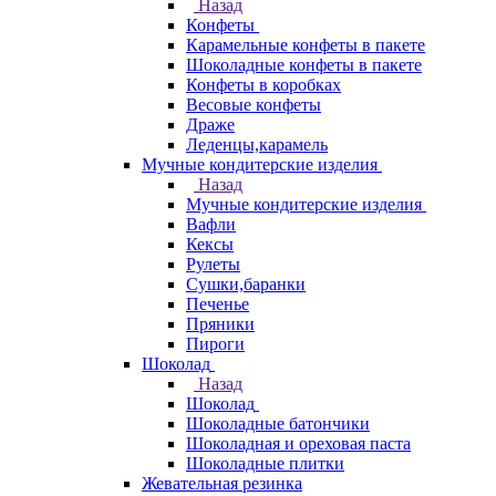
Назад
Конфеты
Карамельные конфеты в пакете
Шоколадные конфеты в пакете
Конфеты в коробках
Весовые конфеты
Драже
Леденцы,карамель
Мучные кондитерские изделия
Назад
Мучные кондитерские изделия
Вафли
Кексы
Рулеты
Сушки,баранки
Печенье
Пряники
Пироги
Шоколад
Назад
Шоколад
Шоколадные батончики
Шоколадная и ореховая паста
Шоколадные плитки
Жевательная резинка