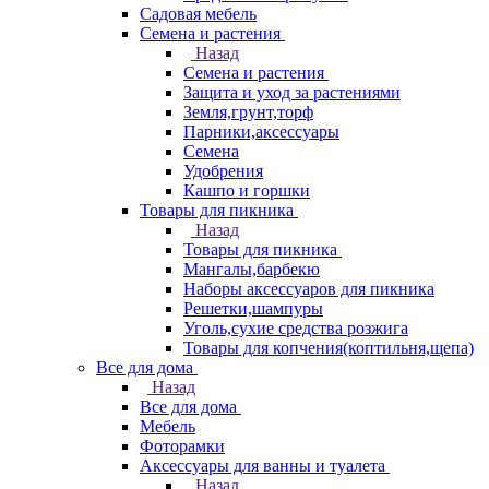
Садовая мебель
Семена и растения
Назад
Семена и растения
Защита и уход за растениями
Земля,грунт,торф
Парники,аксессуары
Семена
Удобрения
Кашпо и горшки
Товары для пикника
Назад
Товары для пикника
Мангалы,барбекю
Наборы аксессуаров для пикника
Решетки,шампуры
Уголь,сухие средства розжига
Товары для копчения(коптильня,щепа)
Все для дома
Назад
Все для дома
Мебель
Фоторамки
Аксессуары для ванны и туалета
Назад