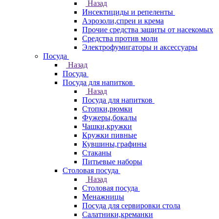
Назад
Инсектициды и репеленты
Аэрозоли,спреи и крема
Прочие средства защиты от насекомых
Средства против моли
Электрофумигаторы и аксессуары
Посуда
Назад
Посуда
Посуда для напитков
Назад
Посуда для напитков
Стопки,рюмки
Фужеры,бокалы
Чашки,кружки
Кружки пивные
Кувшины,графины
Стаканы
Питьевые наборы
Столовая посуда
Назад
Столовая посуда
Менажницы
Посуда для сервировки стола
Салатники,креманки